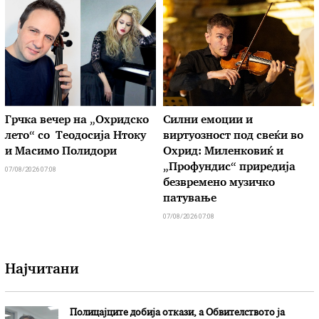
Грчка вечер на „Охридско
Силни емоции и
лето“ со Теодосија Нтоку
виртуозност под свеќи во
и Масимо Полидори
Охрид: Миленковиќ и
„Профундис“ приредија
07/08/2026 07:08
безвремено музичко
патување
07/08/2026 07:08
Најчитани
Полицајците добија откази, а Обвителството ја