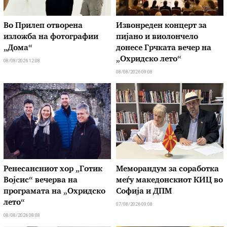
Во Прилеп отворена
Извонреден концерт за
изложба на фотографии
пијано и виолончело
„Дома“
донесе Грчката вечер на
„Охридско лето“
08/08/2026 12:08
08/08/2026 09:08
Ренесансниот хор „Готик
Меморандум за соработка
Војсис“ вечерва на
меѓу македонскиот КИЦ во
програмата на „Охридско
Софија и ДПМ
лето“
07/08/2026 09:08
08/08/2026 08:08