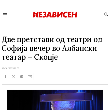
Se
Main
Menu
Две претстави од театри од
Софија вечер во Албански
театар – Скопје
03/10/2025 10:50