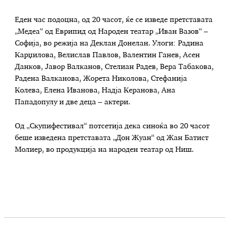
Еден час подоцна, од 20 часот, ќе се изведе претставата
„Медеа“ од Еврипид од Народен театар „Иван Вазов“ –
Софија, во режија на Деклан Донелан. Улоги: Радина
Карџилова, Велислав Павлов, Валентин Ганев, Асен
Данков, Јавор Валканов, Стелиан Радев, Вера Табакова,
Радена Валканова, Жорета Николова, Стефанија
Колева, Елена Иванова, Надја Керанова, Ана
Пападопулу и две деца – актери.
Од „Скупифестивал“ потсетија дека синоќа во 20 часот
беше изведена претставата „Дон Жуан“ од Жан Батист
Молиер, во продукција на народен театар од Ниш.