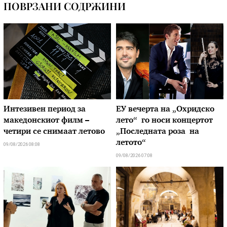
ПОВРЗАНИ СОДРЖИНИ
Интезивен период за
ЕУ вечерта на „Охридско
македонскиот филм –
лето“ го носи концертот
четири се снимаат летово
„Последната роза на
летото“
09/08/2026 08:08
09/08/2026 07:08