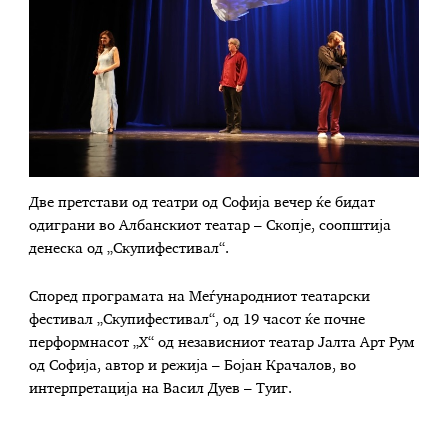
Две претстави од театри од Софија вечер ќе бидат
одиграни во Албанскиот театар – Скопје, соопштија
денеска од „Скупифестивал“.
Според програмата на Меѓународниот театарски
фестивал „Скупифестивал“, од 19 часот ќе почне
перформнасот „Х“ од независниот театар Јалта Арт Рум
од Софија, автор и режија – Бојан Крачалов, во
интерпретација на Васил Дуев – Туиг.