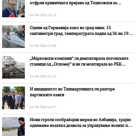
отфрли кривичната пријава од Тошковски за
наводни злоупотреби
06/08/2026 15:13
Сцени од Германија како во сред зима: 15
сантиметри град, температурата падна од 36 на 19
степени
04/08/2026 13:08
„Марковски компани“ ги демонтирала погонските
станици од „Осломеј“ и не ги монтирала во РЕК
„Битола“, стои во вештачењето на обвинителството
04/08/2026 15:15
И инцидентот во Ташмаруништa ги разгоре
партиските кавги
03/08/2026 16:37
Нови строги сообраќајни мерки во Aлбанија, трајно
одземање возачка дозвола за управување возило под
дејство на алкохол и големи парични казни