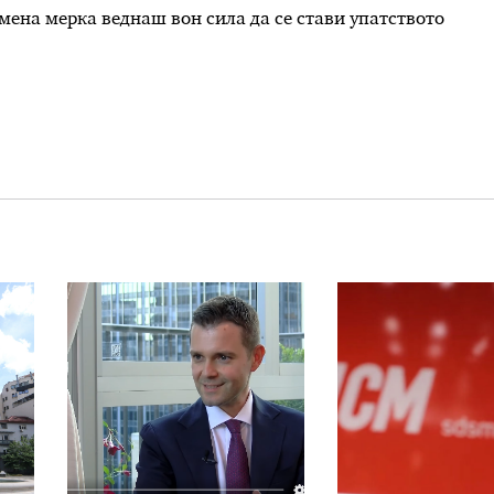
емена мерка веднаш вон сила да се стави упатството