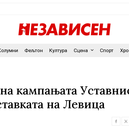
Колумни
Фељтон
Култура
Сцена
Спорт
Хро
 на кампањата Уставни
ставката на Левица