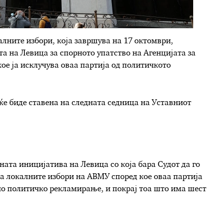
алните избори, која завршува на 17 октомври,
та на Левица за спорното упатство на Агенцијата за
ое ја исклучува оваа партија од политичкото
ќе биде ставена на следната седница на Уставниот
ата иницијатива на Левица со која бара Судот да го
а локалните избори на АВМУ според кое оваа партија
но политичко рекламирање, и покрај тоа што има шест