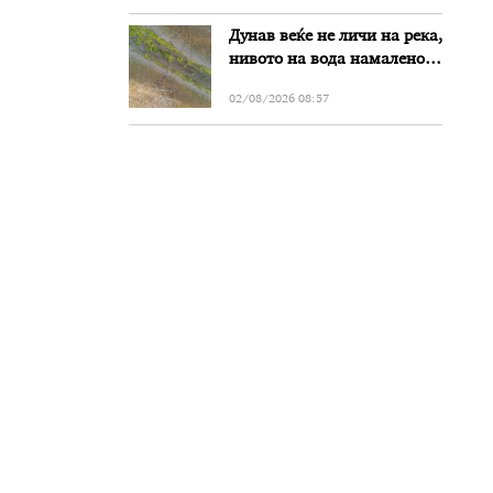
Дунав веќе не личи на река,
нивото на вода намалено
за речиси еден метар во
02/08/2026 08:57
Бугарија