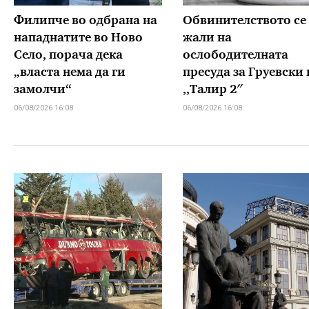
Филипче во одбрана на
Обвинителството се
нападнатите во Ново
жали на
Село, порача дека
ослободителната
„власта нема да ги
пресуда за Груевски 
замолчи“
,,Талир 2″
06/08/2026 16:08
06/08/2026 16:08