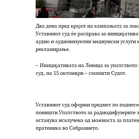
Два дена пред крајот на кампањата за лок
Уставниот суд ќе расправа за иницијатива
аудио и аудиовизуелни медиумски услуги к
рекламирање.
– Иницијативата на Левица за упатството 
суд, на 15 октомври – соопшти Судот.
Уставниот суд оформи предмет по поднесен
поништи Упатството за радиодифузерите з
останува исклучена од можноста за плате
пратеника во Собранието.