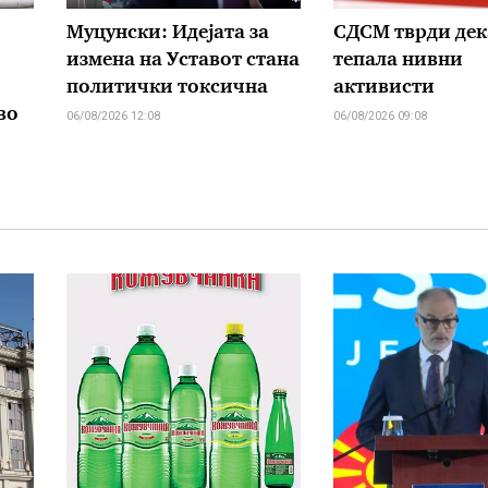
Муцунски: Идејата за
СДСМ тврди дек
измена на Уставот стана
тепала нивни
политички токсична
активисти
во
06/08/2026 12:08
06/08/2026 09:08