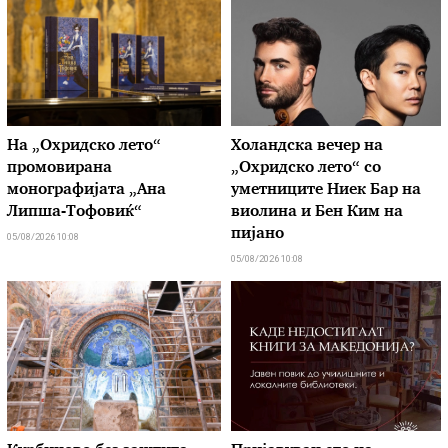
На „Охридско лето“
Холандска вечер на
промовирана
„Охридско лето“ со
монографијата „Ана
уметниците Ниек Бар на
Липша-Тофовиќ“
виолина и Бен Ким на
пијано
05/08/2026 10:08
05/08/2026 10:08