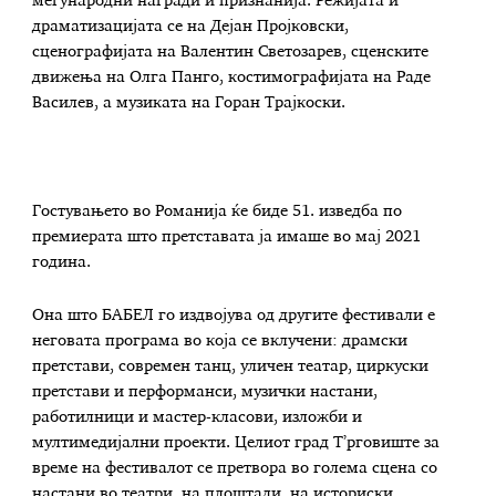
меѓународни награди и признанија. Режијата и
драматизацијата се на Дејан Пројковски,
сценографијата на Валентин Светозарев, сценските
движења на Олга Панго, костимографијата на Раде
Василев, а музиката на Горан Трајкоски.
Гостувањето во Романија ќе биде 51. изведба по
премиерата што претставата ја имаше во мај 2021
година.
Она што БАБЕЛ го издвојува од другите фестивали е
неговата програма во која се вклучени: драмски
претстави, современ танц, уличен театар, циркуски
претстави и перформанси, музички настани,
работилници и мастер-класови, изложби и
мултимедијални проекти. Целиот град Т’рговиште за
време на фестивалот се претвора во голема сцена со
настани во театри, на плоштади, на историски