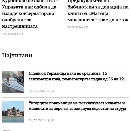
Курбиново без заштита –
Пријавувањето на
Управата пак одбила да
библиотеки за донација на
издаде конзерваторско
книги од „Матица
одобрение за
македонска“ трае до петок
настрешницата
05/08/2026 09:08
05/08/2026 10:08
Најчитани
Сцени од Германија како во сред зима: 15
сантиметри град, температурата падна од 36 на 19
степени
04/08/2026 13:08
Унгарците повикани да не ги вклучуваат климите и
машините за перење, се заканува недостиг на струја
31/07/2026 19:10