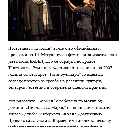
Претставата „Кармен“ вечер е во официјалната
програма на 14. Меѓународен фестивал за изведувачки
уметности БАБЕЛ, што се одржува во градот
Т’рговиште, Романија. Фестивалот е основан во 2007
година од Театарот „Тони Буландра“ со идеја да
создаде простор за средба на различни култури,
театарска естетика и современа сценска практика.
Монодрамата „Кармен“ е работена по мотив од
романот „Пет часа со Марио“ од шпанскиот писател
Мигел Делибес. Актерката Биљана Драгиќевиќ-
Пројковска за улогата Кармен има добиено неколку