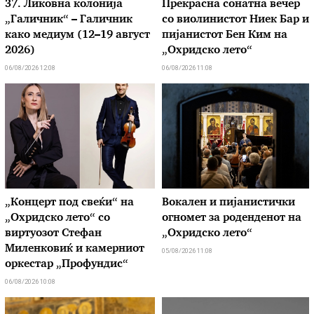
37. Ликовна колонија
Прекрасна сонатна вечер
„Галичник“ – Галичник
со виолинистот Ниек Бар и
како медиум (12–19 август
пијанистот Бен Ким на
2026)
„Охридско лето“
06/08/2026 12:08
06/08/2026 11:08
„Концерт под свеќи“ на
Вокален и пијанистички
„Охридско лето“ со
огномет за роденденот на
виртуозот Стефан
„Охридско лето“
Миленковиќ и камерниот
05/08/2026 11:08
оркестар „Профундис“
06/08/2026 10:08