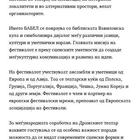
локалитети и во алтернативни простори, велат
организаторите.
Името БАБЕЛ се поврзува со библиската Вавилонска
кула и симболизира дијалог меѓу различни јазици,
култури и уметнички изрази. Главната мисија на
фестивалот е преку сценските уметности да создаде
меѓукултурна комуникација и размена на идеи.
На фестивалот учествуваат ансамбли и уметници од
Европа и од Азија. Тоа се театарски куќи од Полска,
Грузија, Португалија, Франција, Чешка, Јужна Кореја и
од други земји. Фестивалот е член и партнер на
европски фестивалски мрежи, препознат од Европската
асоцијација на фестивали.
За меѓународната соработка на Драмскиот театар
ваквите гостувања се од особена важност поради
можноста да се видат современите сценски форми и