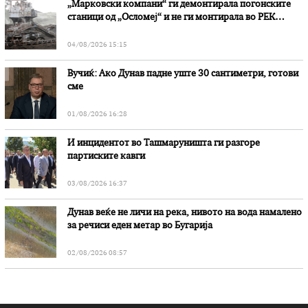
„Марковски компани“ ги демонтирала погонските
станици од „Осломеј“ и не ги монтирала во РЕК
„Битола“, стои во вештачењето на обвинителството
04/08/2026 15:15
Вучиќ: Ако Дунав падне уште 30 сантиметри, готови
сме
01/08/2026 16:28
И инцидентот во Ташмаруништa ги разгоре
партиските кавги
03/08/2026 16:37
Дунав веќе не личи на река, нивото на вода намалено
за речиси еден метар во Бугарија
02/08/2026 08:57