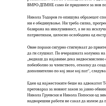
ВМРО-ДПМНЕ само ќе придонесе за нов по
Никола Тодоров го опишува образецот спор
ни е обединување. Ни треба силна, прогре
базирана на инклузивност, а не на исклуч
патриотизам, целосно ослободена од екст
Овие пораки сигурно стигнуваат до првите
да ги слушнат. По вчерашната колумна на 
„веднаш да најавиме дека недвосмислено с
побезболно за членството, отколку да соз
дополнително по кој знае кој пат“, следув
Еден од најжестоките беше на адвокатот Т
преговараа за новиот закон за јавно обви
Никола Груевски и Никола Попоски од зим
надворешни работи не сакал да излезе да 