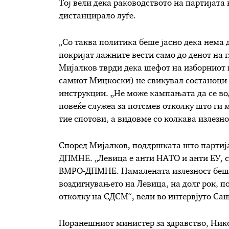
Тој вели дека раководството на партијат
дистанцирало луѓе.
„Со таква политика беше јасно дека нема 
покријат лажните вести само до денот на 
Мијалков тврди дека шефот на изборниот 
самиот Мицкоски) не свикувал состаноци и
инструкции. „Не може кампањата да се вод
повеќе служеа за потсмев отколку што ги 
тие спотови, а видовме со колкава излезно
Според Мијалков, поддршката што партија
ДПМНЕ. „Левица е анти НАТО и анти ЕУ, с
ВМРО-ДПМНЕ. Намалената излезност беш
воздигнувањето на Левица, на долг рок,
отколку на СДСМ“, вели во интервјуто Са
Поранешниот министер за здравство, Нико