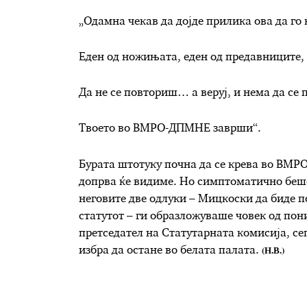
„Одамна чекав да дојде прилика ова да го 
Еден од ножињата, еден од предавниците, 
Да не се повториш… а веруј, и нема да се
Твоето во ВМРО-ДПМНЕ заврши“.
Бурата штотуку почна да се крева во ВМР
допрва ќе видиме. Но симптоматично беш
неговите две одлуки – Мицкоски да биде п
статутот – ги образложуваше човек од пон
претседател на Статутарната комисија, сеп
(Н.В.)
избра да остане во белата палата.