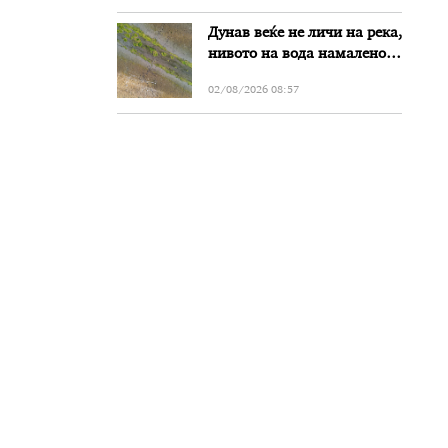
Дунав веќе не личи на река,
нивото на вода намалено
за речиси еден метар во
02/08/2026 08:57
Бугарија