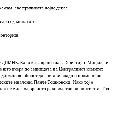
кажам, еве приликата дојде денес.
еден од минатото.
 повториш.
О-ДПМНЕ. Како ќе заврши таа за Христијан Мицкоски
е што вчера по седницата на Централниот комитет
оддржан во обидот да состави влада и промени во
иските ешалони, Панче Тошковски. Иако тој е
ак не е дел од врвното раководство на партијата. Тоа