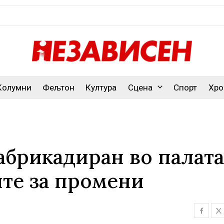
Колумни
Фељтон
Култура
Сцена
Спорт
Хро
абрикадиран во палата
ите за промени