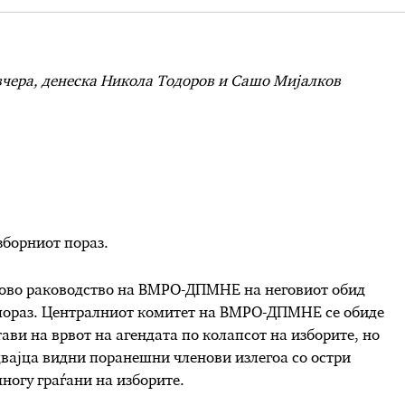
вчера, денеска Никола Тодоров и Сашо Мијалков
зборниот пораз.
шново раководство на ВМРО-ДПМНЕ на неговиот обид
 пораз. Централниот комитет на ВМРО-ДПМНЕ се обиде
ави на врвот на агендата по колапсот на изборите, но
двајца видни поранешни членови излегоа со остри
многу граѓани на изборите.