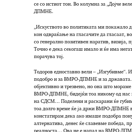
се со истиот тон. Во колумна за „Дојче ве
ДПМНЕ.
„Искуството во политиката ми покажало д
кон одвраќање на гласачите да гласаат, во
со генерално позитивен наратив, визија, 
Точно е дека секогаш имало и ќе има нега
порачува тој.
Тодоров едноставно вели – „Изгубивме“. И
подобро и за ВМРО-ДПМНЕ и за државата. 
објективно и трезвено, но она што мораме 
ВМРО-ДПМНЕ, бидејќи тоа никому од нас н
на СДСМ… Поделени и раскарани ќе губиме 
тоа долго време ќе ја држи ВМРО-ДПМНЕ 
констатирам дека ако имаше подобра пону
алтернатива, денес ќе славевме победа, пр
реалноста… Ова не е напад на ВМРО-ДПМНЕ