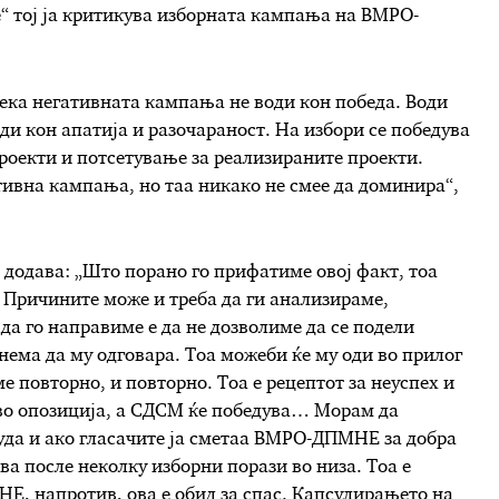
ле“ тој ја критикува изборната кампања на ВМРО-
ека негативната кампања не води кон победа. Води
ди кон апатија и разочараност. На избори се победува
проекти и потсетување за реализираните проекти.
тивна кампања, но таа никако не смее да доминира“,
 додава: „Што порано го прифатиме овој факт, тоа
Причините може и треба да ги анализираме,
да го направиме е да не дозволиме да се подели
ема да му одговара. Тоа можеби ќе му оди во прилог
повторно, и повторно. Тоа е рецептот за неуспех и
во опозиција, а СДСМ ќе победува… Морам да
да и ако гласачите ја сметаа ВМРО-ДПМНЕ за добра
ва после неколку изборни порази во низа. Тоа е
, напротив, ова е обид за спас. Капсулирањето на