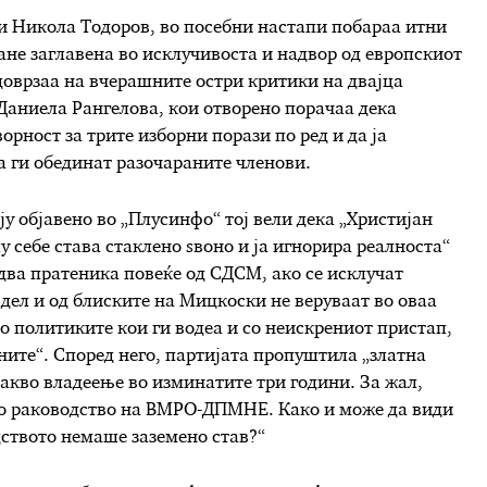
и Никола Тодоров, во посебни настапи побараа итни
не заглавена во исклучивоста и надвор од европскиот
доврзаа на вчерашните остри критики на двајца
аниела Рангелова, кои отворено порачаа дека
рност за трите изборни порази по ред и да ја
да ги обединат разочараните членови.
у објавено во „Плусинфо“ тој вели дека „Христијан
 себе става стаклено ѕвоно и ја игнорира реалноста“
ва пратеника повеќе од СДСМ, ако се исклучат
 дел и од блиските на Мицкоски не веруваат во оваа
со политиките кои ги водеа и со неискрениот пристап,
аните“. Според него, партијата пропуштила „златна
вакво владеење во изминатите три години. За жал,
то раководство на ВМРО-ДПМНЕ. Како и може да види
ството немаше заземено став?“