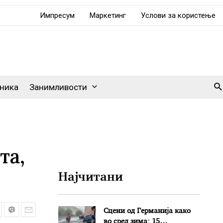
Импресум
Маркетинг
Услови за користење
Se
ника
Занимливости
та,
Најчитани
Сцени од Германија како
во сред зима: 15