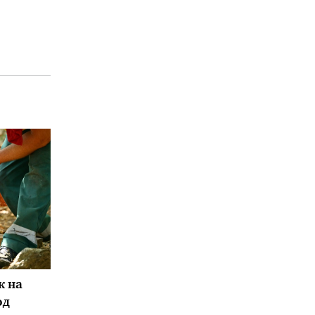
к на
од