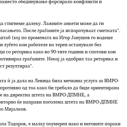
а наместо обединување форсирало конфликти и
да стигнеме далеку. Лажните анкети може да ги
гласањето. После граѓаните ја испорачуваат сметката“.
штаб (кој по промената на Игор Јанушев го водеше
 луѓето кои работеле на терен останувале без
и со реторика како во 90-тите години и спотови кои
мотивираа граѓаните. Некој ја одобрил таа реторика и
ст резултираа“.
та ѝ ја дала на Левица била мечкина услуга за ВМРО-
противно од тоа како би требало да биде ориентирана
е на директна штета на ВМРО-ДПМНЕ, а
 повторно ќе направи поголема штета на ВМРО-ДПМНЕ
шо Мијалков.
ла Тодоров, е малку поумерен иако и неговите пораки