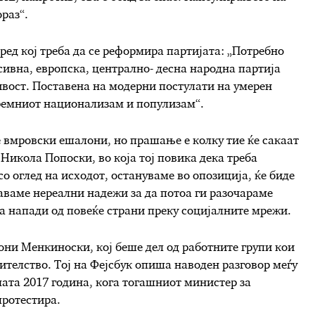
раз“.
ед кој треба да се реформира партијата: „Потребно
сивна, европска, централно- десна народна партија
ивост. Поставена на модерни постулати на умерен
ремниот национализам и популизам“.
 вмровски ешалони, но прашање е колку тие ќе сакаат
Никола Попоски, во која тој повика дека треба
о оглед на исходот, остануваме во опозиција, ќе биде
даваме нереални надежи за да потоа ги разочараме
аа напади од повеќе страни преку социјалните мрежи.
они Менкиноски, кој беше дел од работните групи кои
нителство. Тој на Фејсбук опиша наводен разговор меѓу
ата 2017 година, кога тогашниот министер за
протестира.