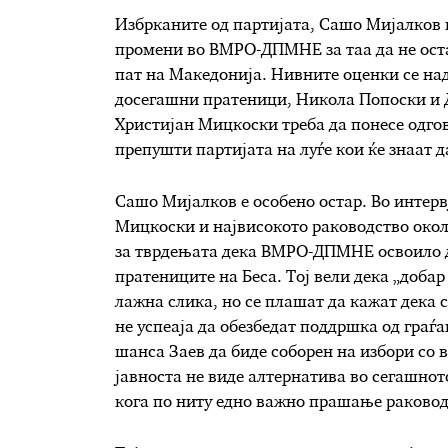
Избрканите од партијата, Сашо Мијалков 
промени во ВМРО-ДПМНЕ за таа да не оста
пат на Македонија. Нивните оценки се на
досегашни пратеници, Никола Попоски и Д
Христијан Мицкоски треба да понесе одгово
препушти партијата на луѓе кои ќе знаат 
Сашо Мијалков е особено остар. Во интервј
Мицкоски и највисокото раководство околу
за тврдењата дека ВМРО-ДПМНЕ освоило д
пратениците на Беса. Тој вели дека „добар
лажна слика, но се плашат да кажат дека 
не успеаја да обезбедат поддршка од граѓ
шанса Заев да биде соборен на избори со 
јавноста не виде алтернатива во сегашно
кога по ниту едно важно прашање раковод