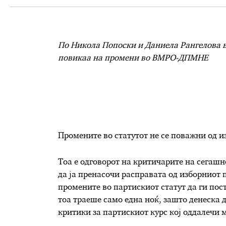
По Никола Попоски и Даниела Рангелова 
повикаа на промени во ВМРО-ДПМНЕ
Промените во статутот не се поважни од и
Тоа е одговорот на критичарите на сега
да ја пренасочи расправата од изборниот
промените во партискиот статут да ги пост
тоа траеше само една ноќ, зашто денеска 
критики за партискиот курс кој оддалечи 