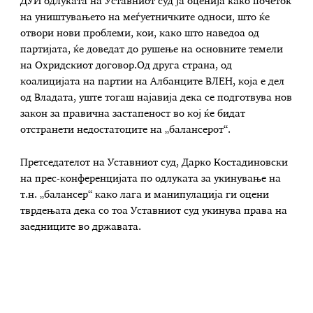
ДУИ одлуката на Уставниот суд ја оценија како почеток
на уништувањето на меѓуетничките односи, што ќе
отвори нови проблеми, кои, како што наведоа од
партијата, ќе доведат до рушење на основните темели
на Охридскиот договор.Од друга страна, од
коалицијата на партии на Албанците ВЛЕН, која е дел
од Владата, уште тогаш најавија дека се подготвува нов
закон за правична застапеност во кој ќе бидат
отстранети недостатоците на „балансерот“.
Претседателот на Уставниот суд, Дарко Костадиновски
на прес-конференцијата по одлуката за укинување на
т.н. „балансер“ како лага и манипулација ги оцени
тврдењата дека со тоа Уставниот суд укинува права на
заедниците во државата.