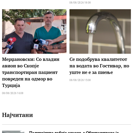
08/08/2026 18:08
Мерџановски: Со владин
Се подобрува квалитетот
авион во Скопје
на водата во Гостивар, но
транспортиран пациент
уште не е за пиење
повреден на одмор во
08/08/2026 15:08
Турција
08/08/2026 16:08
Најчитани