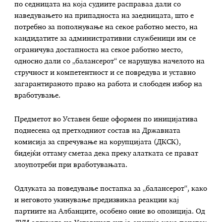
по седницата на која судиите расправаа дали со
наведувањето на припадноста на заедницата, што е
потребно за пополнување на секое работно место, на
кандидатите за административни службеници им се
ограничува достапноста на секое работно место,
односно дали со „балансерот“ се нарушува начелото на
стручност и компетентност и се повредува и уставно
загарантираното право на работа и слободен избор на
вработување.
Предметот во Уставен беше оформен по иницијатива
поднесена од претходниот состав на Државната
комисија за спречување на корупцијата (ДКСК),
бидејќи оттаму сметаа дека преку алатката се прават
злоупотреби при вработувањата.
Одлуката за поведување постапка за „балансерот“, како
и неговото укинување предизвикаа реакции кај
партиите на Албанците, особено оние во опозиција. Од