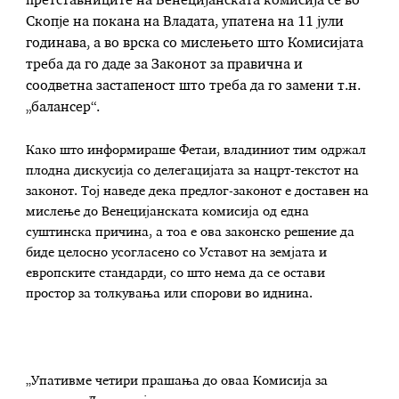
претставниците на Венецијанската комисија се во
Скопје на покана на Владата, упатена на 11 јули
годинава, а во врска со мислењето што Комисијата
треба да го даде за Законот за правична и
соодветна застапеност што треба да го замени т.н.
„балансер“.
Како што информираше Фетаи, владиниот тим одржал
плодна дискусија со делегацијата за нацрт-текстот на
законот. Тој наведе дека предлог-законот е доставен на
мислење до Венецијанската комисија од една
суштинска причина, а тоа е ова законско решение да
биде целосно усогласено со Уставот на земјата и
европските стандарди, со што нема да се остави
простор за толкувања или спорови во иднина.
„Упативме четири прашања до оваа Комисија за