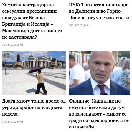
Хемиска кастрација за
ЦУК: Три активни пожари
сексуални престапници
во Долнени и во Горно
воведуваат Велика
Лисиче, осум се изгаснати
Британија и Италија –
08/08/2026 19:08
Македонија досега никого
не кастрирала?
08/08/2026 20:08
Доаѓа многу топло време од
Филипче: Карпалак не
утре до крајот на следната
смее да биде само датум
недела
во календарот – мирот се
гради со одговорност, а не
08/08/2026 19:08
со поделби