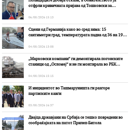
Полицајците добија откази, а Обвителството ја
отфрли кривичната пријава од Тошковски за
наводни злоупотреби
06/08/2026 15:13
Сцени од Германија како во сред зима: 15
сантиметри град, температурата падна од 36 на 19
степени
04/08/2026 13:08
„Марковски компани“ ги демонтирала погонските
станици од „Осломеј“ и не ги монтирала во РЕК
„Битола“, стои во вештачењето на обвинителството
04/08/2026 15:15
И инцидентот во Ташмаруништa ги разгоре
партиските кавги
03/08/2026 16:37
Двајца државјани на Србија се тешко повредени во
сообраќајката на патот Прилеп-Битола