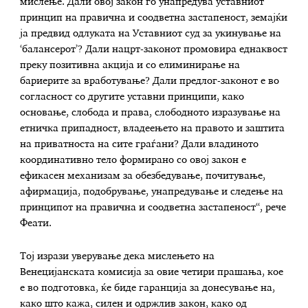
мислење. Дали овој закон го унапредува уставниот
принцип на правична и соодветна застапеност, земајќи
ја предвид одлуката на Уставниот суд за укинување на
‘балансерот’? Дали нацрт-законот промовира еднаквост
преку позитивна акција и со елиминирање на
бариерите за вработување? Дали предлог-законот е во
согласност со другите уставни принципи, како
основање, слобода и права, слободното изразување на
етничка припадност, владеењето на правото и заштита
на приватноста на сите граѓани? Дали владиното
координативно тело формирано со овој закон е
ефикасен механизам за обезбедување, почитување,
афирмација, подобрување, унапредување и следење на
принципот на правична и соодветна застапеност“, рече
Феати.
Тој изрази уверување дека мислењето на
Венецијанската комисија за овие четири прашања, кое
е во подготовка, ќе биде гаранција за донесување на,
како што кажа, силен и одржлив закон, како од