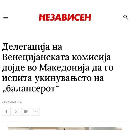
Se
Main
Menu
Делегација на
Венецијанската комисија
дојде во Македонија да го
испита укинувањето на
„балансерот“
04/09/2025 11:21