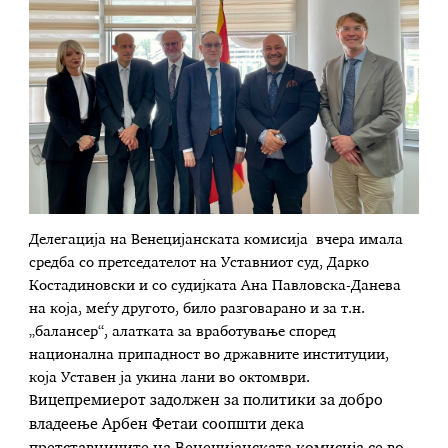
Делегација на Венецијанската комисија вчера имала
средба со претседателот на Уставниот суд, Дарко
Костадиновски и со судијката Ана Павловска-Данева
на која, меѓу другото, било разговарано и за т.н.
„балансер“, алатката за вработување според
национална припадност во државните институции,
која Уставен ја укина лани во октомври.
В
ицепремиерот задолжен за политики за добро
владеење Арбен Фетаи соопшти дека