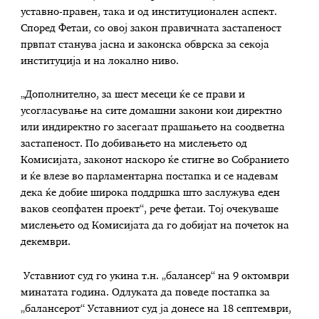
уставно-правен, така и од институционален аспект.
Според Фетаи, со овој закон правичната застапеност
првпат станува јасна и законска обврска за секоја
институција и на локално ниво.
„Дополнително, за шест месеци ќе се прави и
усогласување на сите домашни закони кои директно
или индиректно го засегаат прашањето на соодветна
застапеност. По добивањето на мислењето од
Комисијата, законот наскоро ќе стигне во Собранието
и ќе влезе во парламентарна постапка и се надевам
дека ќе добие широка поддршка што заслужува еден
ваков сеопфатен проект“, рече фетаи. Тој очекуваше
мислењето од Комисијата да го добијат на почеток на
декември.
Уставниот суд го укина т.н. „балансер“ на 9 октомври
минатата година. Одлуката да поведе постапка за
„балансерот“ Уставниот суд ја донесе на 18 септември,