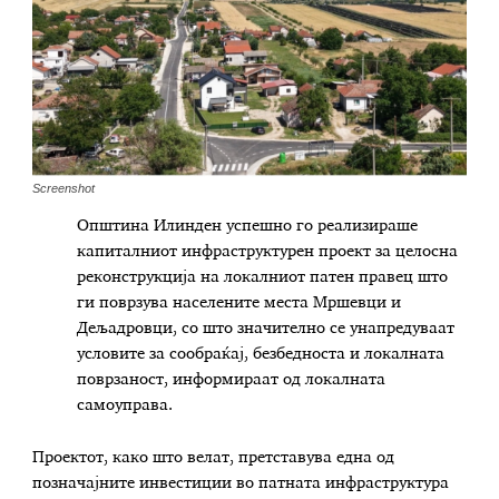
Screenshot
Општина Илинден успешно го реализираше
капиталниот инфраструктурен проект за целосна
реконструкција на локалниот патен правец што
ги поврзува населените места Мршевци и
Дељадровци, со што значително се унапредуваат
условите за сообраќај, безбедноста и локалната
поврзаност, информираат од локалната
самоуправа.
Проектот, како што велат, претставува една од
позначајните инвестиции во патната инфраструктура