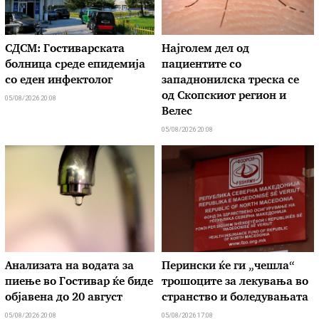
СДСМ: Гостиварската
Најголем дел од
болница среде епидемија
пациентите сo
со еден инфектолог
западнонилска треска се
од Скопскиот регион и
05/08/2026 20:08
Велес
05/08/2026 20:08
Анализата на водата за
Перински ќе ги „чешла“
пиење во Гостивар ќе биде
трошоците за лекувања во
објавена до 20 август
странство и боледувањата
05/08/2026 20:08
05/08/2026 17:08