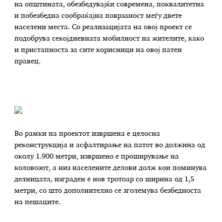
на општината, обезбедувајќи современа, поквалитетна
и побезбедна сообраќајна поврзаност меѓу двете
населени места. Со реализацијата на овој проект се
подобрува секојдневната мобилност на жителите, како
и пристапноста за сите корисници на овој патен
правец.
Во рамки на проектот извршена е целосна
реконструкција и асфалтирање на патот во должина од
околу 1.900 метри, извршено е проширување на
коловозот, а низ населените делови долж кои поминува
делницата, изграден е нов тротоар со ширина од 1,5
метри, со што дополнително се зголемува безбедноста
на пешаците.