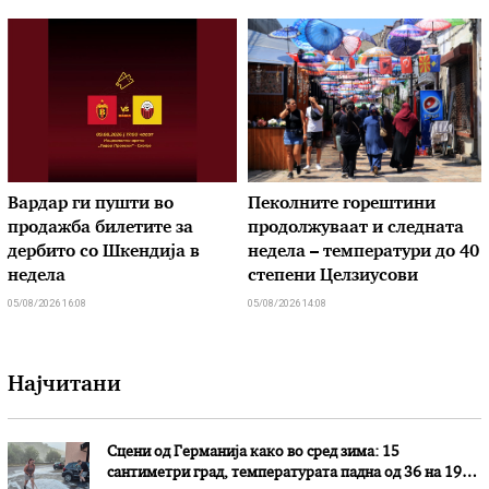
Вардар ги пушти во
Пеколните горештини
продажба билетите за
продолжуваат и следната
дербито со Шкендија в
недела – температури до 40
недела
степени Целзиусови
05/08/2026 16:08
05/08/2026 14:08
Најчитани
Сцени од Германија како во сред зима: 15
сантиметри град, температурата падна од 36 на 19