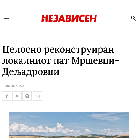
Se
Main
Menu
Целосно реконструиран
локалниот пат Мршевци-
Дељадровци
13/06/2026 12:46