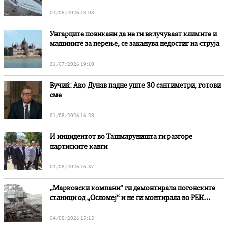
степени
04/08/2026 13:08
Унгарците повикани да не ги вклучуваат климите и
машините за перење, се заканува недостиг на струја
31/07/2026 19:10
Вучиќ: Ако Дунав падне уште 30 сантиметри, готови
сме
01/08/2026 16:28
И инцидентот во Ташмаруништa ги разгоре
партиските кавги
03/08/2026 16:37
„Марковски компани“ ги демонтирала погонските
станици од „Осломеј“ и не ги монтирала во РЕК
„Битола“, стои во вештачењето на обвинителството
04/08/2026 15:15