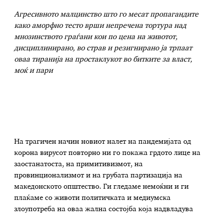
Агресивното малцинство што го месат пропагандите
како аморфно тесто врши непречена тортура над
мнозинството граѓани кои по цена на животот,
дисциплинирано, во страв и резигнирано ја трпаат
оваа тиранија на простаклукот во битките за власт,
моќ и пари
На трагичен начин новиот налет на пандемијата од
корона вирусот повторно ни го покажа грдото лице на
заостанатоста, на примитивизмот, на
провинционализмот и на грубата партизација на
македонското општество. Ги гледаме немоќни и ги
плаќаме со животи политичката и медиумска
злоупотреба на оваа жална состојба која надвладува