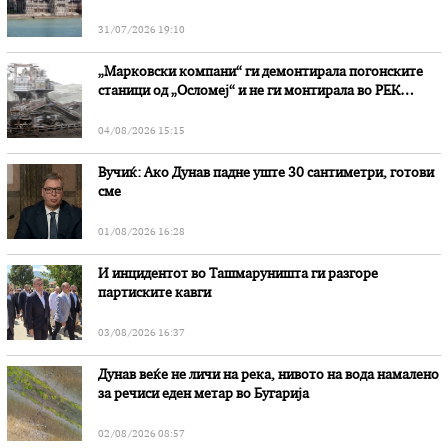
31/07/2026 19:10
„Марковски компани“ ги демонтирала погонските
станици од „Осломеј“ и не ги монтирала во РЕК
„Битола“, стои во вештачењето на обвинителството
04/08/2026 15:15
Вучиќ: Ако Дунав падне уште 30 сантиметри, готови
сме
01/08/2026 16:28
И инцидентот во Ташмаруништa ги разгоре
партиските кавги
03/08/2026 16:37
Дунав веќе не личи на река, нивото на вода намалено
за речиси еден метар во Бугарија
02/08/2026 08:57