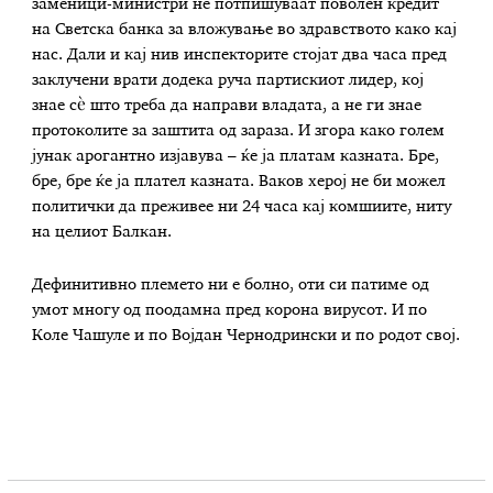
заменици-министри не потпишуваат поволен кредит
на Светска банка за вложување во здравството како кај
нас. Дали и кај нив инспекторите стојат два часа пред
заклучени врати додека руча партискиот лидер, кој
знае сѐ што треба да направи владата, а не ги знае
протоколите за заштита од зараза. И згора како голем
јунак арогантно изјавува – ќе ја платам казната. Бре,
бре, бре ќе ја плател казната. Ваков херој не би можел
политички да преживее ни 24 часа кај комшиите, ниту
на целиот Балкан.
Дефинитивно племето ни е болно, оти си патиме од
умот многу од поодамна пред корона вирусот. И по
Коле Чашуле и по Војдан Чернодрински и по родот свој.