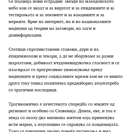
Се појавија нови естрадни ѕвезди на македонското
небо кои се знаат и за вирусот и за епидемиите и за
тестирањата и за лековите и за вакцините и за
мерките. Врие на интернет, но и во националните
медиуми од теории на заговори, на лаги и
дезинформации.
Стотици спротивставени ставови, дури и на
епидемиолози и лекари, а де не зборуваме за разни
шарлатани, добиваат вчудоневидувачка гласност и се
пласираат со прогресивно умножување преку
медиумите и преку социјалните мрежи кои не се ништо
друго туку тешка политичка предизборна злоупотреба
со трагични последици.
Трагикомична е зачестената споредба со земјите од
регионот и особено со Словенија. Демек, еве, и тоа е
земја со околу два милиона жители која применува
исти мерки, а поуспешно се справува со пандемијата.
Таму се извршени двојно повеќе тестирања и има