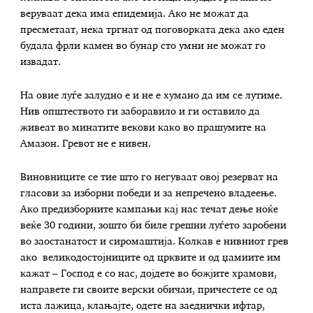
веруваат дека има епидемија. Ако не можат да
пресметаат, нека тргнат од поговорката дека ако еден
будала фрли камен во бунар сто умни не можат го
извадат.
На овие луѓе залудно е и не е хумано да им се лутиме.
Нив општеството ги заборавило и ги оставило да
живеат во минатите векови како во прашумите на
Амазон. Гревот не е нивен.
Виновниците се тие што го негуваат овој резерват на
гласови за изборни победи и за непречено владеење.
Ако предизборните кампањи кај нас течат дење ноќе
веќе 30 години, зошто би биле грешни луѓето заробени
во заостанатост и сиромаштија. Колкав е нивниот грев
ако великодостојниците од црквите и од џамиите им
кажат – Господ е со нас, дојдете во божјите храмови,
направете ги своите верски обичаи, причестете се од
иста лажица, клањајте, одете на заеднички ифтар,