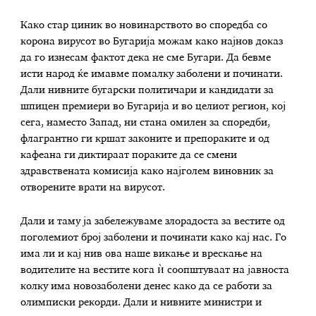
Како стар циник во новинарството во споредба со
корона вирусот во Бугарија можам како најнов доказ
да го изнесам фактот дека не сме Бугари. Да бевме
исти народ ќе имавме помалку заболени и починати.
Дали нивните бугарски политичари и кандидати за
шпицен премиери во Бугарија и во целиот регион, кој
сега, наместо Запад, ни стана омилен за споредби,
флагрантно ги кршат законите и препораките и од
кафеана ги диктираат пораките да се смени
здравствената комисија како најголем виновник за
отворените врати на вирусот.
Дали и таму ја забележуваме злорадоста за вестите од
поголемиот број заболени и починати како кај нас. Го
има ли и кај нив ова наше викање и врескање на
водителите на вестите кога ѝ соопштуваат на јавноста
колку има новозаболени денес како да се работи за
олимписки рекорди. Дали и нивните министри и