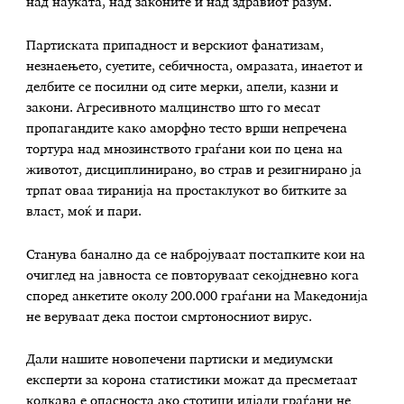
над науката, над законите и над здравиот разум.
Партиската припадност и верскиот фанатизам,
незнаењето, суетите, себичноста, омразaта, инаетот и
делбите се посилни од сите мерки, апели, казни и
закони. Агресивното малцинство што го месат
пропагандите како аморфно тесто врши непречена
тортура над мнозинството граѓани кои по цена на
животот, дисциплинирано, во страв и резигнирано ја
трпат оваа тиранија на простаклукот во битките за
власт, моќ и пари.
Станува банално да се набројуваат постапките кои на
очиглед на јавноста се повторуваат секојдневно кога
според анкетите околу 200.000 граѓани на Македонија
не веруваат дека постои смртоносниот вирус.
Дали нашите новопечени партиски и медиумски
експерти за корона статистики можат да пресметаат
колкава е опасноста ако стотици илјади граѓани не