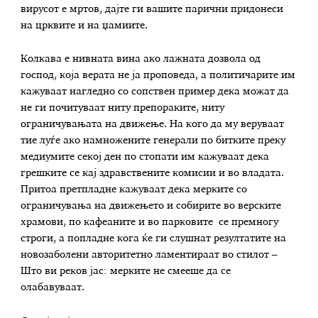
вирусот е мртов, дајте ги вашите парични придонеси
на црквите и на џамиите.
Колкава е нивната вина ако лажната дозвола од
господ, која верата не ја проповеда, а политичарите им
кажуваат нагледно со сопствен пример дека можат да
не ги почитуваат ниту препораките, ниту
ограничувањата на движење. На кого да му веруваат
тие луѓе ако намножените генерали по битките преку
медиумите секој ден по стопати им кажуваат дека
грешките се кај здравствените комисии и во владата.
Притоа претпладне кажуваат дека мерките со
ограничувања на движењето и собирите во верските
храмови, по кафеаните и во парковите се премногу
строги, а попладне кога ќе ги слушнат резултатите на
новозаболени авторитетно ламентираат во стилот –
Што ви реков јас: мерките не смееше да се
олабавуваат.