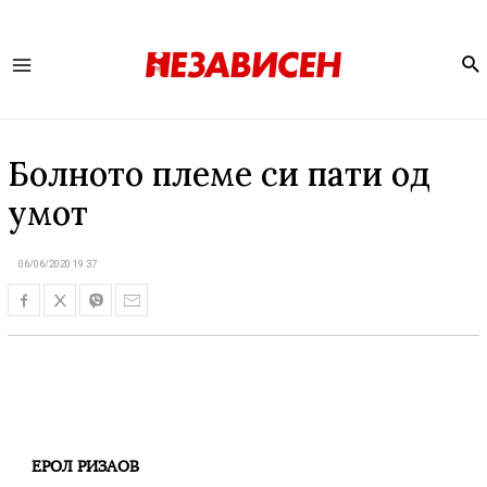
Se
Main
Menu
Болното племе си пати од
умот
06/06/2020 19:37
ЕРОЛ РИЗАОВ