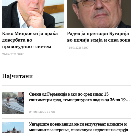
Како Мицкоски ја враќа
Радев ја претвори Бугарија
довербата во
во ничија земја и сива зона
правосудниот систем
15/07/2026 12:07
20/07/2026 08:07
Најчитани
Сцени од Германија како во сред зима: 15
сантиметри град, температурата падна од 36 на 19
степени
04/08/2026 13:08
Унгарците повикани да не ги вклучуваат климите и
машините за перење, се заканува недостиг на струја