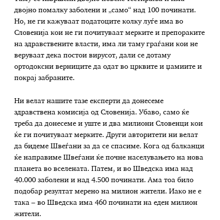
двојно помалку заболени и „само“ над 100 починати.
Но, не ги кажуваат податоците колку луѓе има во
Словенија кои не ги почитуваат мерките и препораките
на здравствените власти, има ли таму граѓани кои не
веруваат дека постои вирусот, дали се дотаму
ортодоксни верниците да одат во црквите и џамиите и
покрај забраните.
Ни велат нашите тазе експерти да донесеме
здравствена комисија од Словенија. Убаво, само ќе
треба да донесеме и уште и два милиони Словенци кои
ќе ги почитуваат мерките. Други авторитети ни велат
да бидеме Швеѓани за да се спасиме. Кога од балканци
ќе направиме Швеѓани ќе почне населувањето на нова
планета во вселената. Патем, и во Шведска има над
40.000 заболени и над 4.500 починати. Ама тоа било
подобар резултат мерено на милион жители. Иако не е
така – во Шведска има 460 починати на еден милион
жители.