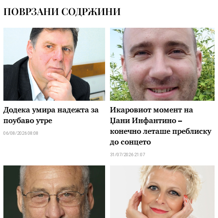
ПОВРЗАНИ СОДРЖИНИ
Додека умира надежта за
Икаровиот момент на
поубаво утре
Џани Инфантино –
конечно леташе преблиску
06/08/2026 08:08
до сонцето
31/07/2026 21:07