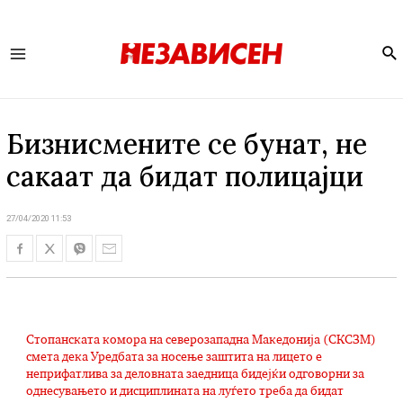
Se
Main
Menu
Бизнисмените се бунат, не
сакаат да бидат полицајци
27/04/2020 11:53
Стопанската комора на северозападна Македонија (СКСЗМ)
смета дека Уредбата за носење заштита на лицето е
неприфатлива за деловната заедница бидејќи одговорни за
однесувањето и дисциплината на луѓето треба да бидат