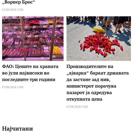
„Ворнер Брос“
07/08/2026 15:08
ФАО: Цените на храната
Производителите на
во јули највисоки во
„ајварка“ бараат државата
последните три години
да застане зад нив,
министерот порачува
07/08/2026 13:08
пазарот ја одредува
откупната цена
07/08/2026 13:08
Најчитани