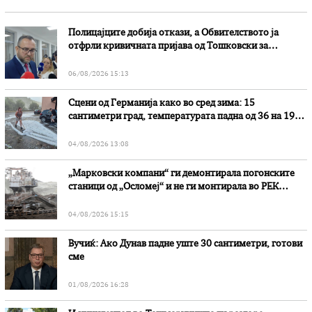
Полицајците добија откази, а Обвителството ја
отфрли кривичната пријава од Тошковски за
наводни злоупотреби
06/08/2026 15:13
Сцени од Германија како во сред зима: 15
сантиметри град, температурата падна од 36 на 19
степени
04/08/2026 13:08
„Марковски компани“ ги демонтирала погонските
станици од „Осломеј“ и не ги монтирала во РЕК
„Битола“, стои во вештачењето на обвинителството
04/08/2026 15:15
Вучиќ: Ако Дунав падне уште 30 сантиметри, готови
сме
01/08/2026 16:28