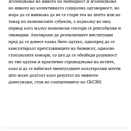
зголемување на нивото на безбедност и зголемување
на нивото на колективната социјална одговорност, но
мора да се внимава да не се стори тоа на штета или на
товар на економските субјекти, а најмалку во овој
период кога малку економски сектори се рентабилни и
ликвидни. Апелираме до релевантните институции
пред да се донесе каква било одлука, однапред да се
консултираат претставниците на бизнисот, односно
стопанските комори, со цел да се обезбеди разумност
на тие одлуки и практично спроведување на истите,
како и да се избегнат евентуалните колатерални штети
што може доаѓаат како резултат на нивното
донесување, стои во соопштението на СКСЗМ.