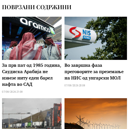
ПОВРЗАНИ СОДРЖИНИ
За прв пат од 1985 година,
Во завршна фаза
Саудиска Арабија не
преговорите за преземање
извезе ниту еден барел
на НИС од унгарски МОЛ
нафта во САД
07/08/2026 20:08
07/08/2026 21:08