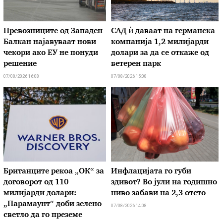
Превозниците од Западен
САД ѝ даваат на германска
Балкан најавуваат нови
компанија 1,2 милијарди
чекори ако ЕУ не понуди
долари за да се откаже од
решение
ветерен парк
07/08/2026 16:08
07/08/2026 15:08
Британците рекоа „ОК“ за
Инфлацијата го губи
договорот од 110
здивот? Во јули на годишно
милијарди долари:
ниво забави на 2,3 отсто
„Парамаунт“ доби зелено
07/08/2026 14:08
светло да го преземе