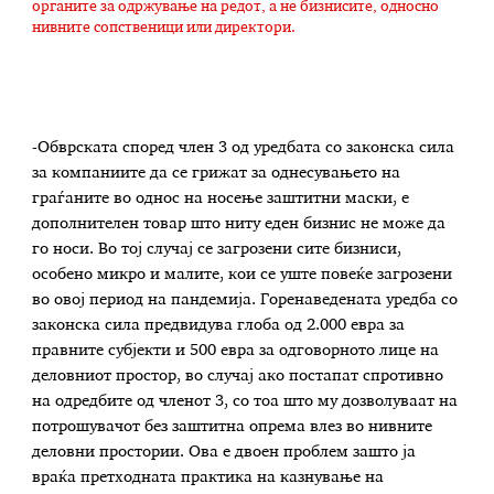
органите за одржување на редот, а не бизнисите, односно
нивните сопственици или директори.
-Обврската според член 3 од уредбата со законска сила
за компаниите да се грижат за однесувањето на
граѓаните во однос на носење заштитни маски, е
дополнителен товар што ниту еден бизнис не може да
го носи. Во тој случај се загрозени сите бизниси,
особено микро и малите, кои се уште повеќе загрозени
во овој период на пандемија. Горенаведената уредба со
законска сила предвидува глоба од 2.000 евра за
правните субјекти и 500 евра за одговорното лице на
деловниот простоp, во случај ако постапат спротивно
на одредбите од членот 3, со тоа што му дозволуваат на
потрошувачот без заштитна опрема влез во нивните
деловни простории. Ова е двоен проблем зашто ја
враќа претходната практика на казнување на