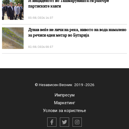
И инцидентот во Ташмаруништa ги разгоре
партиските кавги
03/08/2026 16:37
Дунав веќе не личи на река, нивото на вода намалено
за речиси еден метар во Бугарија
02/08/2026 08:57
© Независен Весник 2019 -2026
Импресум
Маркетинг
Услови за користење