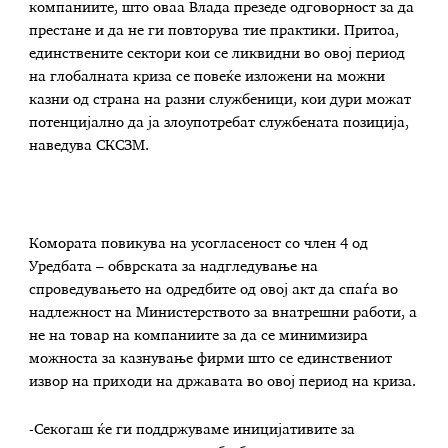
компаниите, што оваа Влада презеде одговорност за да
престане и да не ги повторува тие практики. Притоа,
единствените сектори кои се ликвидни во овој период
на глобалната криза се повеќе изложени на можни
казни од страна на разни службеници, кои дури можат
потенцијално да ја злоупотребат службената позиција,
наведува СКСЗМ.
Комората повикува на усогласеност со член 4 од
Уредбата – обврската за надгледување на
спроведувањето на одредбите од овој акт да спаѓа во
надлежност на Министерството за внатрешни работи, а
не на товар на компаниите за да се минимизира
можноста за казнување фирми што се единствениот
извор на приходи на државата во овој период на криза.
-Секогаш ќе ги поддржуваме иницијативите за