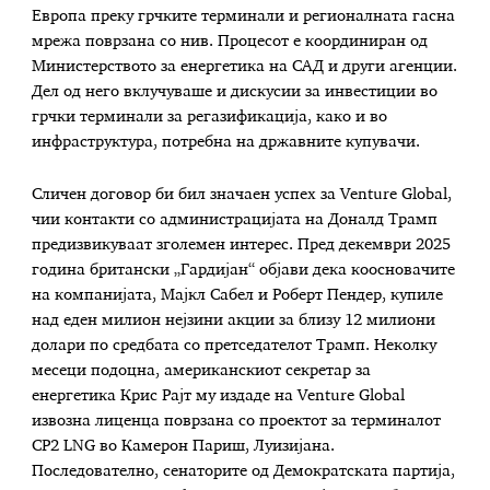
Европа преку грчките терминали и регионалната гасна
мрежа поврзана со нив. Процесот е координиран од
Министерството за енергетика на САД и други агенции.
Дел од него вклучуваше и дискусии за инвестиции во
грчки терминали за регазификација, како и во
инфраструктура, потребна на државните купувачи.
Сличен договор би бил значаен успех за Venture Global,
чии контакти со администрацијата на Доналд Трамп
предизвикуваат зголемен интерес. Пред декември 2025
година британски „Гардијан“ објави дека коосновачите
на компанијата, Мајкл Сабел и Роберт Пендер, купиле
над еден милион нејзини акции за близу 12 милиони
долари по средбата со претседателот Трамп. Неколку
месеци подоцна, американскиот секретар за
енергетика Крис Рајт му издаде на Venture Global
извозна лиценца поврзана со проектот за терминалот
CP2 LNG во Камерон Париш, Луизијана.
Последователно, сенаторите од Демократската партија,