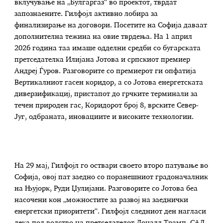
вклучување на „Булгаргаз“ во проектот, тврдат
запознаените. Гилфојл активно лобира за
финализирање на договори. Посетите на Софија даваат
дополнителна тежина на овие тврдења. На 1 април
2026 година таа имаше одделни средби со бугарската
претседателка Илијана Јотова и српскиот премиер
Андреј Ѓуров. Разговорите со премиерот ги опфатија
Вертикалниот гасен коридор, а со Јотова енергетската
диверзификациј, пристапот до грчките терминали за
течен природен гас, Коридорот број 8, врските Север-
Југ, одбраната, иновациите и високите технологии.
На 29 мај, Гилфојл го оствари своето второ патување во
Софија, овој пат заедно со поранешниот градоначалник
на Њујорк, Руди Џулијани. Разговорите со Јотова беа
насочени кон „можностите за развој на заеднички
енергетски приоритети“. Гилфојл следниот ден нагласи
дека под водство на претседателот Доналд Трамп, САД