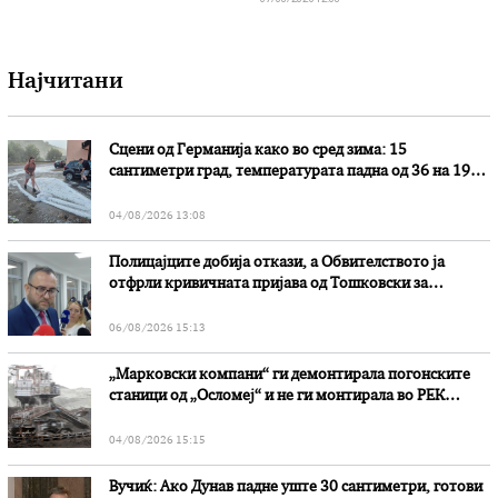
Најчитани
Сцени од Германија како во сред зима: 15
сантиметри град, температурата падна од 36 на 19
степени
04/08/2026 13:08
Полицајците добија откази, а Обвителството ја
отфрли кривичната пријава од Тошковски за
наводни злоупотреби
06/08/2026 15:13
„Марковски компани“ ги демонтирала погонските
станици од „Осломеј“ и не ги монтирала во РЕК
„Битола“, стои во вештачењето на обвинителството
04/08/2026 15:15
Вучиќ: Ако Дунав падне уште 30 сантиметри, готови