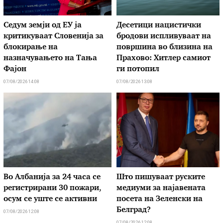
Седум земји од ЕУ ја
Десетици нацистички
критикуваат Словенија за
бродови испливуваат на
блокирање на
површина во близина на
назначувањето на Тања
Прахово: Хитлер самиот
Фајон
ги потопил
07/08/2026 14:08
07/08/2026 13:08
Во Албанија за 24 часа се
Што пишуваат руските
регистрирани 30 пожари,
медиуми за најавената
осум се уште се активни
посета на Зеленски на
Белград?
07/08/2026 12:08
07/08/2026 12:08