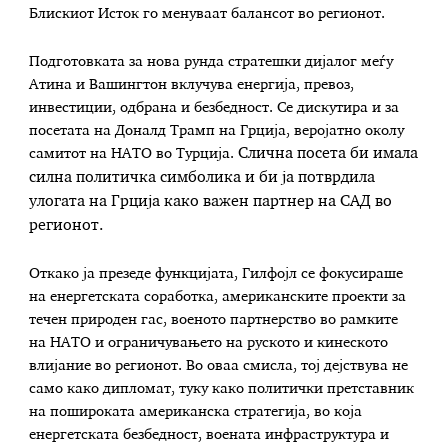
Блискиот Исток го менуваат балансот во регионот.
Подготовката за нова рунда стратешки дијалог меѓу
Атина и Вашингтон вклучува енергија, превоз,
инвестиции, одбрана и безбедност. Се дискутира и за
посетата на Доналд Трамп на Грција, веројатно околу
самитот на НАТО во Турција.
Слична посета би имала
силна политичка симболика и би ја потврдила
улогата на Грција како важен партнер на САД во
регионот.
Откако ја презеде функцијата, Гилфојл се фокусираше
на енергетската соработка, американските проекти за
течен природен гас, военото партнерство во рамките
на НАТО и ограничувањето на руското и кинеското
влијание во регионот. Во оваа смисла, тој дејствува не
само како дипломат, туку како политички претставник
на пошироката американска стратегија, во која
енергетската безбедност, воената инфраструктура и