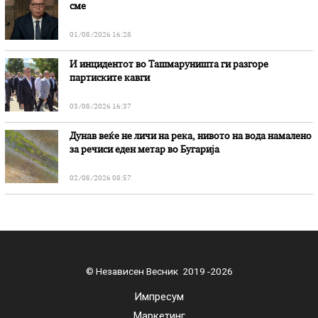
сме
01/08/2026 16:28
И инцидентот во Ташмаруништa ги разгоре
партиските кавги
03/08/2026 16:37
Дунав веќе не личи на река, нивото на вода намалено
за речиси еден метар во Бугарија
02/08/2026 08:57
© Независен Весник 2019 -2026
Импресум
Маркетинг