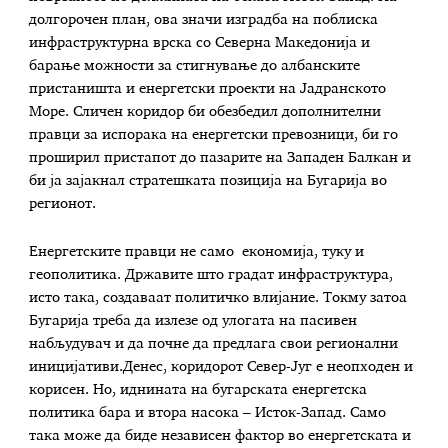
долгорочен план, ова значи изградба на поблиска
инфраструктурна врска со Северна Македонија и
барање можности за стигнување до албанските
пристаништа и енергетски проекти на Јадранското
Море. Сличен коридор би обезбедил дополнителни
правци за испорака на енергетски превозници, би го
проширил пристапот до пазарите на Западен Балкан и
би ја зајакнал стратешката позиција на Бугарија во
регионот.
Енергетските правци не само економија, туку и
геополитика. Државите што градат инфраструктура,
исто така, создаваат политичко влијание. Токму затоа
Бугарија треба да излезе од улогата на пасивен
набљудувач и да почне да предлага свои регионални
иницијативи.Денес, коридорот Север-Југ е неопходен и
корисен. Но, иднината на бугарската енергетска
политика бара и втора насока – Исток-Запад. Само
такa може да биде независен фактор во енергетската и