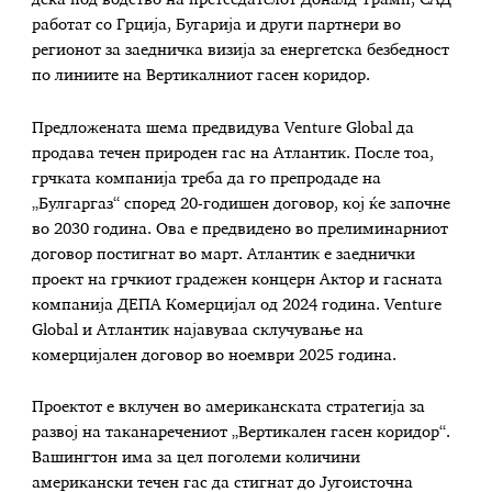
работат со Грција, Бугарија и други партнери во
регионот за заедничка визија за енергетска безбедност
по линиите на Вертикалниот гасен коридор.
Предложената шема предвидува Venture Global да
продава течен природен гас на Атлантик. После тоа,
грчката компанија треба да го препродаде на
„Булгаргаз“ според 20-годишен договор, кој ќе започне
во 2030 година. Ова е предвидено во прелиминарниот
договор постигнат во март. Атлантик е заеднички
проект на грчкиот градежен концерн Актор и гасната
компанија ДЕПА Комерцијал од 2024 година. Venture
Global и Атлантик најавуваа склучување на
комерцијален договор во ноември 2025 година.
Проектот е вклучен во американската стратегија за
развој на таканаречениот „Вертикален гасен коридор“.
Вашингтон има за цел поголеми количини
американски течен гас да стигнат до Југоисточна