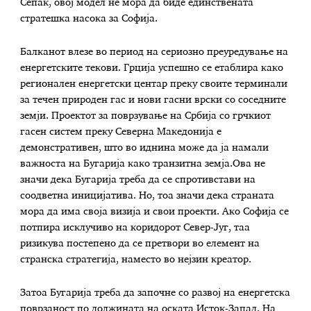
Сепак, овој модел не мора да биде единствената
стратешка насока за Софија.
Балканот влезе во период на сериозно преуредување на
енергетските текови. Грција успешно се етаблира како
регионален енергетски центар преку своите терминали
за течен природен гас и нови гасни врски со соседните
земји. Проектот за поврзување на Србија со грчкиот
гасен систем преку Северна Македонија е
демонстративен, што во иднина може да ја намали
важноста на Бугарија како транзитна земја.Ова не
значи дека Бугарија треба да се спротивстави на
соодветна иницијатива. Но, тоа значи дека страната
мора да има своја визија и свои проекти. Ако Софија се
потпира исклучиво на коридорот Север-Југ, таа
ризикува постепено да се претвори во елемент на
странска стратегија, наместо во нејзин креатор.
Затоа Бугарија треба да започне со развој на енергетска
поврзаност по должината на оската Исток-Запад. На