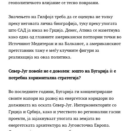
геополитичкото влијание се тесно поврзани.
Значењето на Гилфојл треба да се оценува не толку
преку неговата лична биографија, туку преку улогата
што САД ја имаа во Грција. Денес, Атина се наметнува
како една од главните американски потпорни точки во
Источниот Медитеран и на Балканот, а американскиот
претставник таму е меѓу клучните фигури за
реализација на оваа политика.
Север-Југ повеќе не е доволен: зошто на Бугарија ѝ е
потребна хоризонтална стратегија?
Во последните години, Бугарија ги концентрираше
своите напори на развој на енергетски коридори по
должината на оската Север-Југ. Интерконекториte со
Грција и Србија, како и учеството во регионални гасни
проекти, ја зајакнуваат улогата на земјата во
енергетската архитектура на Југоисточна Европа.