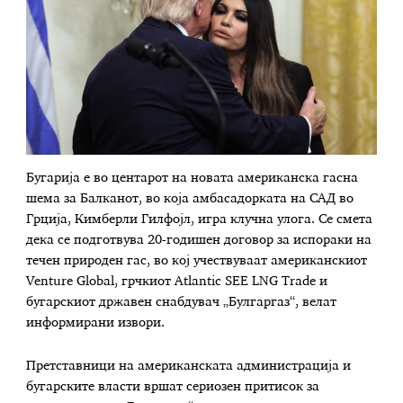
Бугарија е во центарот на новата американска гасна
шема за Балканот, во која амбасадорката на САД во
Грција, Кимберли Гилфојл, игра клучна улога. Се смета
дека се подготвува 20-годишен договор за испораки на
течен природен гас, во кој учествуваат американскиот
Venture Global, грчкиот Atlantic SEE LNG Trade и
бугарскиот државен снабдувач „Булгаргаз“, велат
информирани извори.
Претставници на американската администрација и
бугарските власти вршат сериозен притисок за