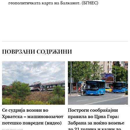
геополитичката карта на Балканот. (БГНЕС)
ПОВРЗАНИ СОДРЖИНИ
Се судрија возови во
Построги сообраќајни
Хрватска – машиновозачот
правила во Црна Гора:
потешко повреден (видео)
Забрана за ноќно возење
до 21 година и казни до