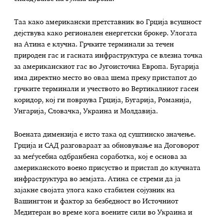
Таа како американски претставник во Грција всушност
дејствува како регионален енергетски брокер. Улогата
на Атина е клучна. Грчките терминали за течен
природен гас и гасната инфраструктура се влезна точка
за американскиот гас во Југоисточна Европа. Бугарија
има директно место во оваа шема преку пристапот до
грчките терминали и учеството во Вертикалниот гасен
коридор, кој ги поврзува Грција, Бугарија, Романија,
Унгарија, Словачка, Украина и Молдавија.
Воената димензија е исто така од суштинско значење.
Грција и САД разговараат за обновување на Договорот
за меѓусебна одбранбена соработка, кој е основа за
американското воено присуство и пристап до клучната
инфраструктура во земјата. Атина се стреми да ја
зајакне својата улога како стабилен сојузник на
Вашингтон и фактор за безбедност во Источниот
Медитеран во време кога воените сили во Украина и