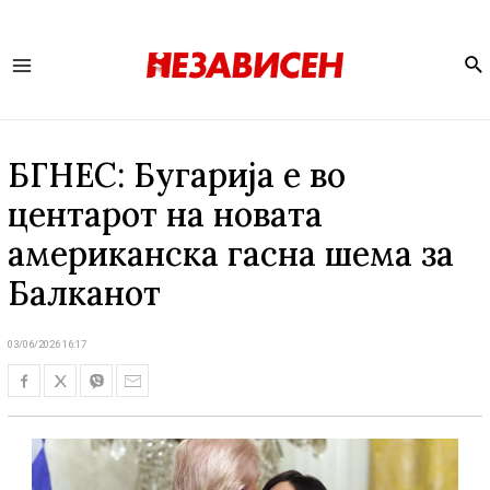
Se
Main
Menu
БГНЕС: Бугарија е во
центарот на новата
американска гасна шема за
Балканот
03/06/2026 16:17