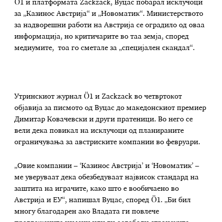
Ö1 и платформата Zackzack, Вуцас побарал исклучоци
за „Казинос Австрија“ и „Новоматик“. Министерството
за надворешни работи на Австрија се оградило од оваа
информација, но критичарите во таа земја, според
медиумите, тоа го сметале за „специјален скандал“.
Утринскиот журнал Ö1 и Zackzack во четвртокот
објавија за писмото од Вуцас до македонскиот премиер
Димитар Ковачевски и други пратеници. Во него се
вели дека повикал на исклучоци од планираните
ограничувања за австриските компании во февруари.
„Овие компании – ‘Казинос Австрија’ и ‘Новоматик’ –
ме уверуваат дека обезбедуваат највисок стандард на
заштита на играчите, како што е вообичаено во
Австрија и ЕУ“, напишал Вуцас, според Ö1. „Би бил
многу благодарен ако Владата ги повлече