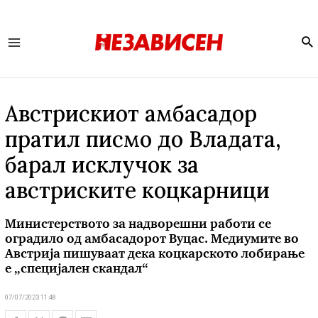
Se
Main
Menu
Австрискиот амбасадор
пратил писмо до Владата,
барал исклучок за
австриските коцкарници
Министерството за надворешни работи се
оградило од амбасадорот Вуцас. Медиумите во
Австрија пишуваат дека коцкарското лобирање
е „специјален скандал“
07/07/2023 11:48