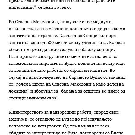
предложените измени или ги ослободи странските
инвестиции“, се вели во него.
Во Северна Македонија, пишуваат овие медиуми,
владата сака да го ограничи коцкањето и да ја зголеми
заштитата на играчите. Владата во Скопје планира
заштитна зона од 500 метри околу училиштата. Во оваа
област не треба да се дозволуваат обложувалници.
Планираното заострување со месеци е заглавено во
македонскиот парламент. Вуцас повикал на исклучоци
за локациите што работат со странски капитал. Во
случај на неисполнување на барањето Вуцас се заканил
со „голема штета на Северна Македонија како деловна
локација“ и зборувал за „барања за отштета во износ од
стотици милиони евра“.
Министерството за надворешни работи, според овие
медиуми, се оградило од Вуцас во појаснувањето
испратено во четвртокот. Од таму изјавиле дека
обидите за интервенција не биле договорени со Виена.