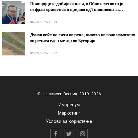
Полицајците добија откази, а Обвителството ја
отфрли кривичната пријава од Тошковски за
наводни злоупотреби
06/08/2026 15:13
Дунав веќе не личи на река, нивото на вода намалено
за речиси еден метар во Бугарија
02/08/2026 08:57
© Независен Весник 2019 -2026
Импресум
Маркетинг
Услови за користење