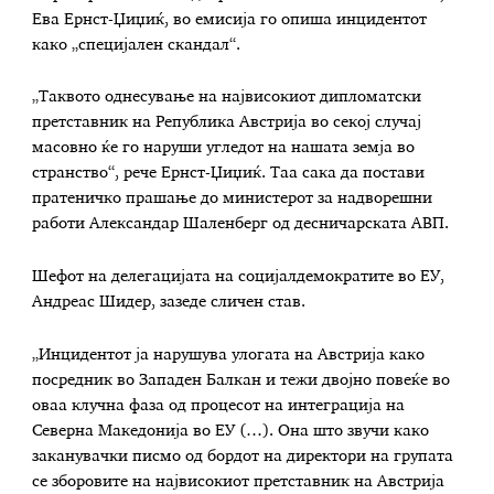
Ева Ернст-Џиџиќ, во емисија го опиша инцидентот
како „специјален скандал“.
„Таквото однесување на највисокиот дипломатски
претставник на Република Австрија во секој случај
масовно ќе го наруши угледот на нашата земја во
странство“, рече Ернст-Џиџиќ. Таа сака да постави
пратеничко прашање до министерот за надворешни
работи Александар Шаленберг од десничарската АВП.
Шефот на делегацијата на социјалдемократите во ЕУ,
Андреас Шидер, зазеде сличен став.
„Инцидентот ја нарушува улогата на Австрија како
посредник во Западен Балкан и тежи двојно повеќе во
оваа клучна фаза од процесот на интеграција на
Северна Македонија во ЕУ (…). Она што звучи како
заканувачки писмо од бордот на директори на групата
се зборовите на највисокиот претставник на Австрија