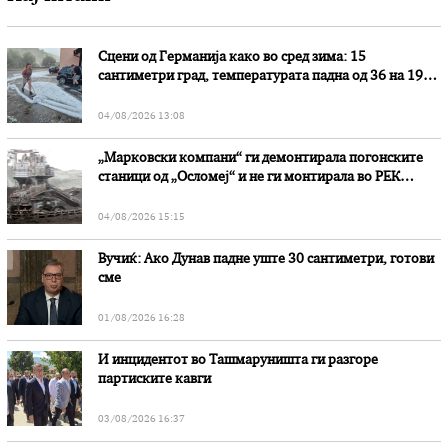
Сцени од Германија како во сред зима: 15
сантиметри град, температурата падна од 36 на 19
степени
04/08/2026 13:08
„Марковски компани“ ги демонтирала погонските
станици од „Осломеј“ и не ги монтирала во РЕК
„Битола“, стои во вештачењето на обвинителството
04/08/2026 15:15
Вучиќ: Ако Дунав падне уште 30 сантиметри, готови
сме
01/08/2026 16:28
И инцидентот во Ташмаруништa ги разгоре
партиските кавги
03/08/2026 16:37