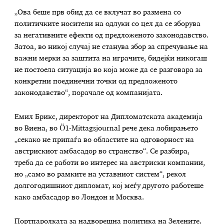
„Ова беше прв обид да се вклучат во размена со
политичките носители на одлуки со цел да се зборува
за негативните ефекти од предложеното законодавство.
Затоа, во никој случај не станува збор за спречување на
важни мерки за заштита на играчите, бидејќи никогаш
не постоела ситуација во која може да се разговара за
конкретни поединечни точки од предложеното
законодавство“, порачале од компанијата.
Емил Брикс, директорот на Дипломатската академија
во Виена, во Ö1-Mittagsjournal рече дека лобирањето
„секако не припаѓа во областите на одговорност на
австрискиот амбасадор во странство“. Се разбира,
треба да се работи во интерес на австриски компании,
но „само во рамките на уставниот систем“, рекол
долгогодишниот дипломат, кој меѓу другото работеше
како амбасадор во Лондон и Москва.
Портпаролката за надворешна политика на Зелените,