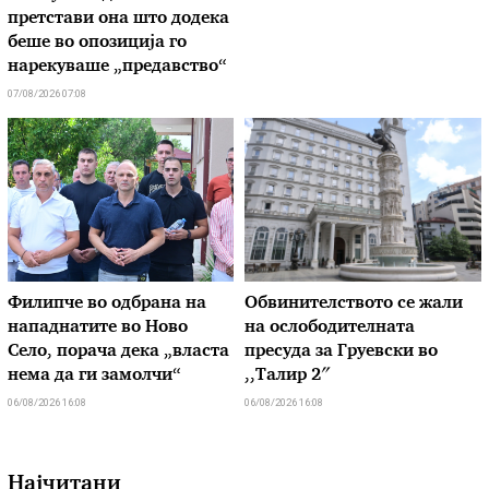
претстави она што додека
беше во опозиција го
нарекуваше „предавство“
07/08/2026 07:08
Филипче во одбрана на
Обвинителството се жали
нападнатите во Ново
на ослободителната
Село, порача дека „власта
пресуда за Груевски во
нема да ги замолчи“
,,Талир 2″
06/08/2026 16:08
06/08/2026 16:08
Најчитани