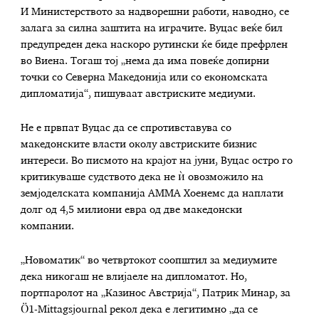
И Министерството за надворешни работи, наводно, се
залага за силна заштита на играчите. Вуцас веќе бил
предупреден дека наскоро рутински ќе биде префрлен
во Виена. Тогаш тој „нема да има повеќе допирни
точки со Северна Македонија или со економската
дипломатија“, пишуваат австриските медиуми.
Не е првпат Вуцас да се спротивставува со
македонските власти околу австриските бизнис
интереси. Во писмото на крајот на јуни, Вуцас остро го
критикуваше судството дека не ѝ овозможило на
земјоделската компанија АММА Хоенемс да наплати
долг од 4,5 милиони евра од две македонски
компании.
„Новоматик“ во четвртокот соопштил за медиумите
дека никогаш не влијаеле на дипломатот. Но,
портпаролот на „Казинос Австрија“, Патрик Минар, за
Ö1-Mittagsjournal рекол дека е легитимно „да се