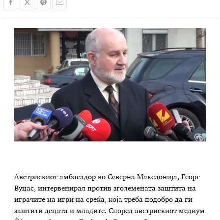
Австрискиот амбасадор во Северна Македонија, Георг
Вуцас, интервенирал против зголемената заштита на
играчите на игри на среќа, која треба подобро да ги
заштити децата и младите. Според австрискиот медиум