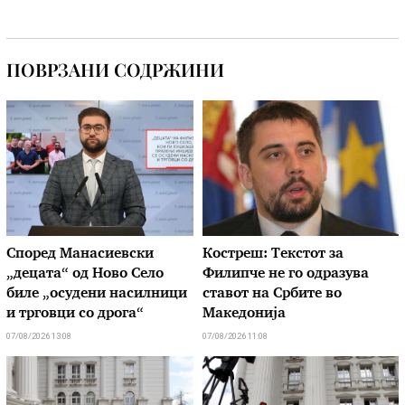
ПОВРЗАНИ СОДРЖИНИ
Според Манасиевски
Костреш: Текстот за
„децата“ од Ново Село
Филипче не го одразува
биле „осудени насилници
ставот на Србите во
и трговци со дрога“
Македонија
07/08/2026 13:08
07/08/2026 11:08