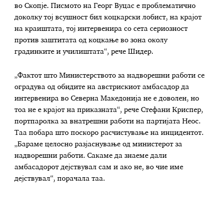
во Скопје. Писмото на Георг Вуцас е проблематично
доколку тој всушност бил коцкарски лобист, на крајот
на краиштата, тој интервенира со сета сериозност
против заштитата од коцкање во зона околу
градинките и училиштата“, рече Шидер.
„Фактот што Министерството за надворешни работи се
оградува од обидите на австрискиот амбасадор да
интервенира во Северна Македонија не е доволен, но
тоа не е крајот на приказната“, рече Стефани Криспер,
портпаролка за внатрешни работи на партијата Неос.
Таа побара што поскоро расчистување на инцидентот.
„Бараме целосно разјаснување од министерот за
надворешни работи. Сакаме да знаеме дали
амбасадорот дејствувал сам и ако не, во чие име
дејствувал“, порачала таа.