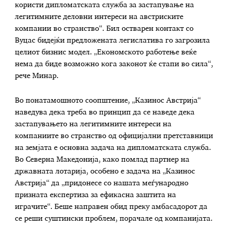
користи дипломатската служба за застапување на
легитимните деловни интереси на австриските
компании во странство“. Бил остварен контакт со
Вуцас бидејќи предложената легислатива го загрозила
целиот бизнис модел. „Економското работење веќе
нема да биде возможно кога законот ќе стапи во сила“,
рече Минар.
Во понатамошното соопштение, „Казинос Австрија“
наведува дека треба во принцип да се наведе дека
застапувањето на легитимните интереси на
компаниите во странство од официјални претставници
на земјата е основна задача на дипломатската служба.
Во Северна Македонија, како помлад партнер на
државната лотарија, особено е задача на „Казинос
Австрија“ да „придонесе со нашата меѓународно
призната експертиза за ефикасна заштита на
играчите“. Беше направен обид преку амбасадорот да
се реши суштински проблем, порачале од компанијата.