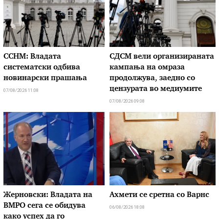
ССНМ: Владата
СДСМ вели организираната
систематски одбива
кампања на омраза
новинарски прашања
продолжува, заедно со
цензурата во медиумите
07/08/2026 11:08
07/08/2026 09:08
Жерновски: Владата на
Ахмети се сретна со Варнс
ВМРО сега се обидува
06/08/2026 18:08
како успех да го