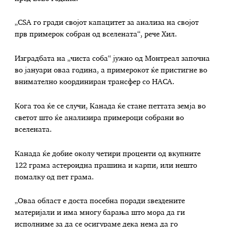
„CSA го гради својот капацитет за анализа на својот
прв примерок собран од вселената“, рече Хил.
Изградбата на „чиста соба“ јужно од Монтреал започна
во јануари оваа година, а примерокот ќе пристигне во
внимателно координиран трансфер со НАСА.
Кога тоа ќе се случи, Канада ќе стане петтата земја во
светот што ќе анализира примероци собрани во
вселената.
Канада ќе добие околу четири проценти од вкупните
122 грама астероидна прашина и карпи, или нешто
помалку од пет грама.
„Оваа област е доста посебна поради ѕвездените
материјали и има многу барања што мора да ги
исполниме за да се осигураме дека нема да го