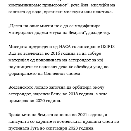
контаминираме примерокот“, рече Хил, мислејќи на
заштита од вода, органски молекули или пластика.
„Целта на овие мисии не е да се модифицира
материјалот додека е тука на Земјата“, додаде тој.
Мисијата предводена од НАСА го лансираше OSIRIS-
REx во вселената во 2016 година за да собере
материјал од површината на астероидот за кој
научниците се надеваат дека ќе обезбеди увид во
формирањето на Сончевиот систем.
Вселенското летало започна да орбитира околу
астероидот, наречен Бену, во 2018 година, а зеде
примерок во 2020 година.
Враќањето на Земјата започна во 2021 година, а
капсулата со карпите и вселенската прашина слета во
пустината Јута во септември 2023 година.