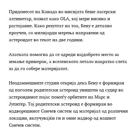
Придонесот на Канада во мисијата беше ласерски
алтиметар, познат како OLA, кој мери висина и
растојание. Како резултат на тоа, Бену е детално
проучен, со милијарди мерења направени од
астероидот во текот на две години.
Алатката помогна да се одреди најдоброто место за
земање примерок, а вселенското летало накратко слета
за да го собере материјалот.
Неодамнешните студии открија дека Бену е формиран
од поголем родителски астероид уништен од судир во
астероидниот појас помеѓу орбитите на Марс и
Јупитер. Тој родителски астероид е формиран во
надворешниот Сончев систем од материјал од различни
локации, вклучувајќи ги и оние надвор од нашиот
Сончев систем.