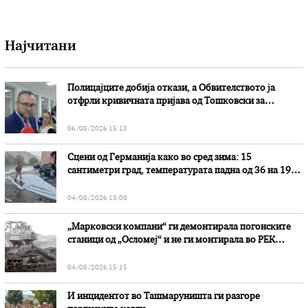
Најчитани
Полицајците добија откази, а Обвителството ја
отфрли кривичната пријава од Тошковски за
наводни злоупотреби
06/08/2026 15:13
Сцени од Германија како во сред зима: 15
сантиметри град, температурата падна од 36 на 19
степени
04/08/2026 13:08
„Марковски компани“ ги демонтирала погонските
станици од „Осломеј“ и не ги монтирала во РЕК
„Битола“, стои во вештачењето на обвинителството
04/08/2026 15:15
И инцидентот во Ташмаруништa ги разгоре