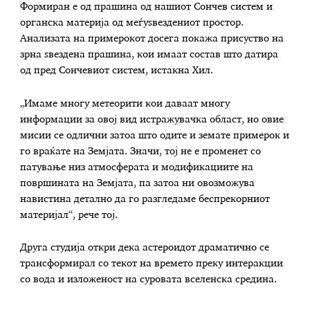
Формиран е од прашина од нашиот Сончев систем и
органска материја од меѓуѕвездениот простор.
Анализата на примерокот досега покажа присуство на
зрна ѕвездена прашина, кои имаат состав што датира
од пред Сончевиот систем, истакна Хил.
„Имаме многу метеорити кои даваат многу
информации за овој вид истражувачка област, но овие
мисии се одлични затоа што одите и земате примерок и
го враќате на Земјата. Значи, тој не е променет со
патување низ атмосферата и модификациите на
површината на Земјата, па затоа ни овозможува
навистина детално да го разгледаме беспрекорниот
материјал“, рече тој.
Друга студија откри дека астероидот драматично се
трансформирал со текот на времето преку интеракции
со вода и изложеност на суровата вселенска средина.