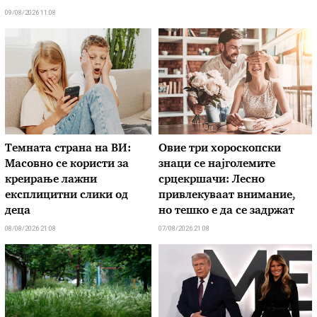
09/08/2026 11:08
Темната страна на ВИ:
Овие три хороскопски
Масовно се користи за
знаци се најголемите
креирање лажни
срцекршачи: Лесно
експлицитни слики од
привлекуваат внимание,
деца
но тешко е да се задржат
08/08/2026 21:08
07/08/2026 21:08