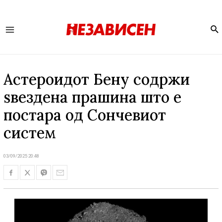
Se
Main
Menu
Астероидот Бену содржи
ѕвездена прашина што е
постара од Сончевиот
систем
03/09/2025 20:48