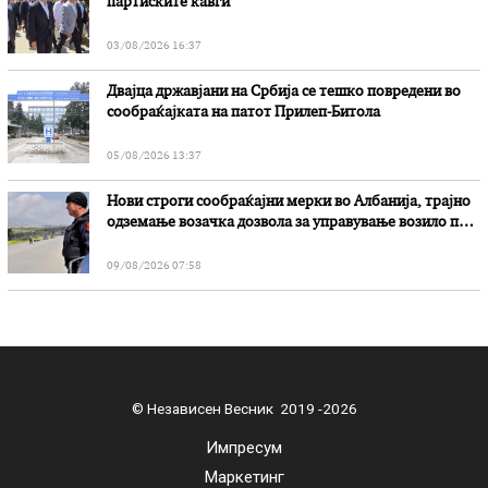
партиските кавги
03/08/2026 16:37
Двајца државјани на Србија се тешко повредени во
сообраќајката на патот Прилеп-Битола
05/08/2026 13:37
Нови строги сообраќајни мерки во Aлбанија, трајно
одземање возачка дозвола за управување возило под
дејство на алкохол и големи парични казни
09/08/2026 07:58
© Независен Весник 2019 -2026
Импресум
Маркетинг