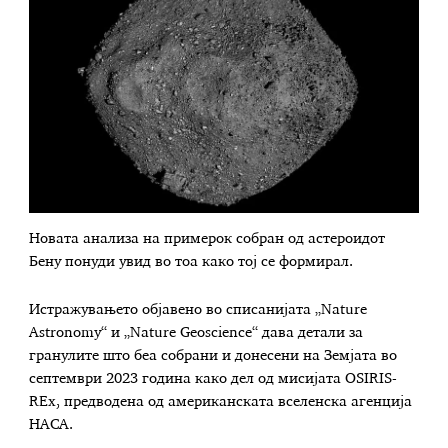
Новата анализа на примерок собран од астероидот
Бену понуди увид во тоа како тој се формирал.
Истражувањето објавено во списанијата „Nature
Astronomy“ и „Nature Geoscience“ дава детали за
гранулите што беа собрани и донесени на Земјата во
септември 2023 година како дел од мисијата OSIRIS-
REx, предводена од американската вселенска агенција
НАСА.