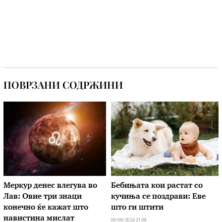
ПОВРЗАНИ СОДРЖИНИ
Меркур денес влегува во
Бебињата кои растат со
Лав: Овие три знаци
кучиња се поздрави: Еве
конечно ќе кажат што
што ги штити
навистина мислат
08/08/2026 21:08