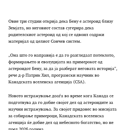
Овие три студии открија дека Бену е астероид близу
Земјата, но неговиот состав сугерира дека
родителскиот астероид од кој се одвоил содржи
материјал од целиот Сончев систем.
„Она што го направија е да го разгледаат потеклото,
формирањето и еволуцијата на примерокот од
астероидот Бену, за да ја разберат неговата историја“,
рече д-р Патрик Хил, програмски научник во
Канадската вселенска агенција (CSA).
Новото истражување доаѓа во време кога Канада се
подготвува да го добие својот дел од астероидите за
научни истражувања. За својот придонес во мисијата
за собирање примероци, Канадската вселенска
агенција ќе добие дел од небесното богатство, но не
пред 2026 година.