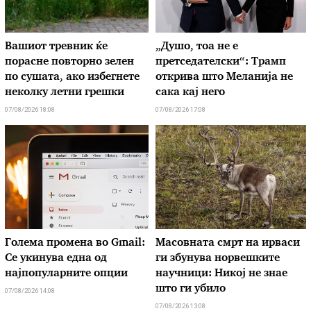
Вашиот тревник ќе
„Душо, тоа не е
порасне повторно зелен
претседателски“: Трамп
по сушата, ако избегнете
открива што Меланија не
неколку летни грешки
сака кај него
07/08/2026 18:08
07/08/2026 17:08
Голема промена во Gmail:
Масовната смрт на ирваси
Се укинува една од
ги збунува норвешките
најпопуларните опции
научници: Никој не знае
што ги убило
07/08/2026 14:08
07/08/2026 13:08