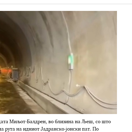
цата Миљот-Балдрен, во близина на Љеш, со што
а рута на идниот Јадранско-јонски пат. По