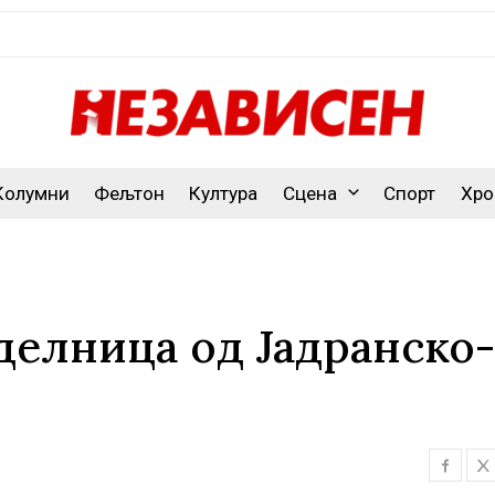
Колумни
Фељтон
Култура
Сцена
Спорт
Хро
делница од Јадранско-