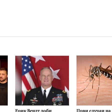
Ерик Вендт доби
Први случаи на