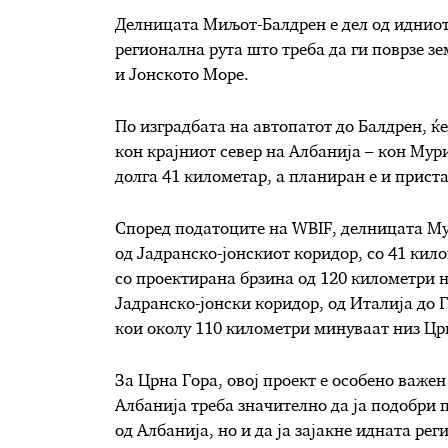
Делницата Миљот-Балдрен е дел од идниот
регионална рута што треба да ги поврзе з
и Јонското Море.
По изградбата на автопатот до Балдрен, ќ
кон крајниот север на Албанија – кон Мур
долга 41 километар, а планиран е и прист
Според податоците на WBIF, делницата М
од Јадранско-јонскиот коридор, со 41 кил
со проектирана брзина од 120 километри н
Јадранско-јонски коридор, од Италија до Г
кои околу 110 километри минуваат низ Црн
За Црна Гора, овој проект е особено важе
Албанија треба значително да ја подобри 
од Албанија, но и да ја зајакне идната ре