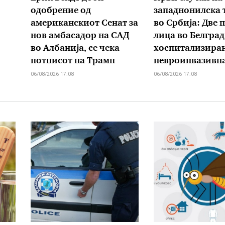
одобрение од
западнонилска 
американскиот Сенат за
во Србија: Две 
нов амбасадор на САД
лица во Белград
во Албанија, се чека
хоспитализиран
потписот на Трамп
невроинвазивн
06/08/2026 17:08
06/08/2026 17:08