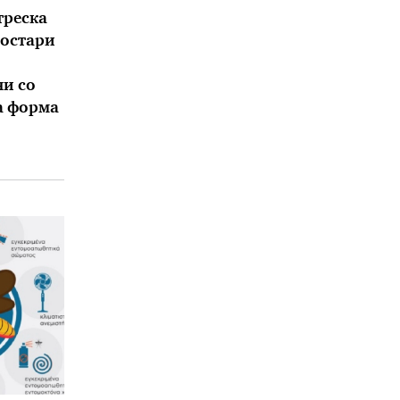
треска
постари
и со
а форма