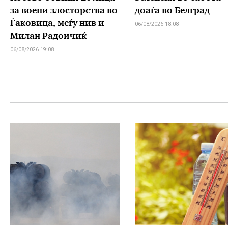
за воени злосторства во
доаѓа во Белград
Ѓаковица, меѓу нив и
06/08/2026 18:08
Милан Радоичиќ
06/08/2026 19:08