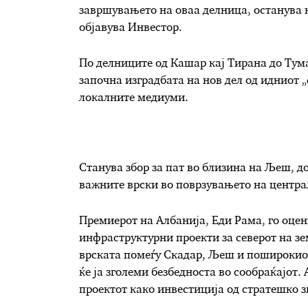
завршувањето на оваа делница, останува 
објавува Инвестор.
По делниците од Кашар кај Тирана до Тума
започна изградбата на нов дел од идниот 
локалните медиуми.
Станува збор за пат во близина на Љеш, до
важните врски во поврзувањето на централ
Премиерот на Албанија, Еди Рама, го оцен
инфраструктурни проекти за северот на зе
врската помеѓу Скадар, Љеш и поширокиот
ќе ја зголеми безбедноста во сообраќајот
проектот како инвестиција од стратешко з