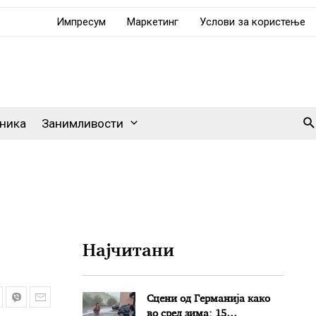
Импресум
Маркетинг
Услови за користење
Se
ника
Занимливости
Најчитани
Сцени од Германија како
во сред зима: 15