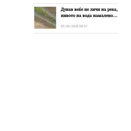
Дунав веќе не личи на река,
нивото на вода намалено
за речиси еден метар во
02/08/2026 08:57
Бугарија