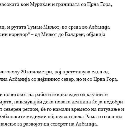
насоката кон Муриќан и границата со Црна Гора,
н, и рутата Туман-Миљот, во среда во Албанија
„син коридор“ – од Миљот до Балдрен, објавија
лг околу 20 километри, кој претставува една од
на Албанија со нејзиниот север, но и со Црна Гора.
и почетокот на работите како еден од клучните
мјата, наведувајќи дека новата делница ќе ја подобри
 северен регион, ќе го намали времето на патување и
. Албанските медиуми објавуваат дека Рама го означил
начење за развојот на северот на Албанија.