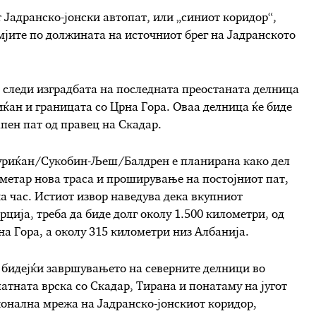
 Јадранско-јонски автопат, или „синиот коридор“,
емјите по должината на источниот брег на Јадранското
е следи изградбата на последната преостаната делница
иќан и границата со Црна Гора. Оваа делница ќе биде
апен пат од правец на Скадар.
уриќан/Сукобин-Љеш/Балдрен е планирана како дел
ометар нова траса и проширување на постојниот пат,
а час. Истиот извор наведува дека вкупниот
рција, треба да биде долг околу 1.500 километри, од
а Гора, а околу 315 километри низ Албанија.
н бидејќи завршувањето на северните делници во
патната врска со Скадар, Тирана и понатаму на југот
гионална мрежа на Јадранско-јонскиот коридор,