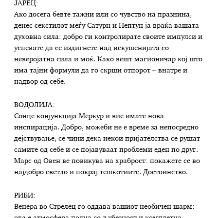
ЈАРЕЦ:
Ако досега бевте тажни или со чувство на празнина,
денес секстилот меѓу Сатурн и Нептун ја враќа вашата
духовна сила: добро ги контролирате своите импулси и
успевате да се издигнете над искушенијата со
неверојатна сила и моќ. Како вешт магионичар кој што
има тајни формули да го скрши отпорот – внатре и
надвор од себе.
ВОДОЛИЈА:
Сонце конјункција Меркур и вие имате нова
инспирација. Добро, можеби не е време за непосредно
дејствување, се чини дека некои пријателства се рушат
самите од себе и се појавуваат проблеми еден по друг.
Марс од Овен ве повикува на храброст: покажете се во
најдобро светло и покрај тешкотиите. Достоинство.
РИБИ:
Венера во Стрелец го оддава вашиот необичен шарм:
ова е атмосфера полна со љубезност и комплетна