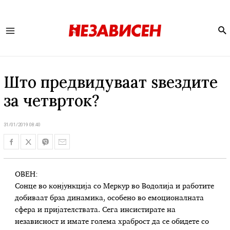
Se
Main
Menu
Што предвидуваат ѕвездите
за четврток?
31/01/2019 08:40
ОВЕН:
Сонце во конјункција со Меркур во Водолија и работите
добиваат брза динамика, особено во емоционалната
сфера и пријателствата. Сега инсистирате на
независност и имате голема храброст да се обидете со