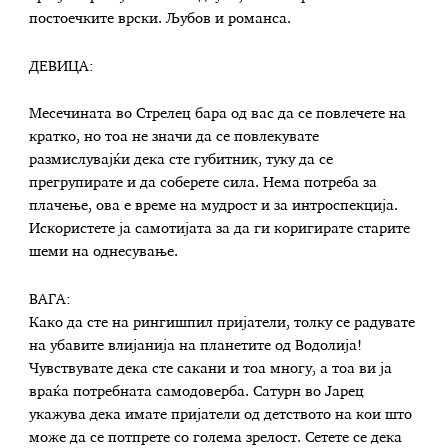
постоечките врски. Љубов и романса.
ДЕВИЦА:
Месечината во Стрелец бара од вас да се повлечете на
кратко, но тоа не значи да се повлекувате
размислувајќи дека сте губитник, туку да се
прегрупирате и да соберете сила. Нема потреба за
плачење, ова е време на мудрост и за интроспекција.
Искористете ја самотијата за да ги коригирате старите
шеми на однесување.
ВАГА:
Како да сте на рингишпил пријатели, толку се радувате
на убавите влијанија на планетите од Водолија!
Чувствувате дека сте сакани и тоа многу, а тоа ви ја
враќа потребната самодоверба. Сатурн во Јарец
укажува дека имате пријатели од детството на кои што
може да се потпрете со голема зрелост. Сетете се дека