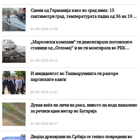
Сцени од Германија како во сред зима: 15
сантиметри град, температурата падна од 36 на 19
степени
04/08/2026 13:08
„Марковски компани“ ги демонтирала погонските
станици од „Осломеј“ и не ги монтирала во РЕК
„Битола“, стои во вештачењето на обвинителството
04/08/2026 15:15
И инцидентот во Ташмаруништa ги разгоре
партиските кавги
03/08/2026 16:37
Дунав веќе не личи на река, нивото на вода намалено
за речиси еден метар во Бугарија
02/08/2026 08:57
Двајца државјани на Србија се тешко повредени во