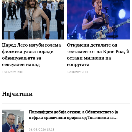
Џаред Лето изгуби голема
Откриени деталите од
филмска улога поради
тестаментот на Крис Риа, ѝ
обвинувањата за
остави милиони на
сексуален напад
сопругата
06/08/2026 09:08
05/08/2026 20:08
Најчитани
Полицајците добија откази, а Обвителството ја
отфрли кривичната пријава од Тошковски за
наводни злоупотреби
06/08/2026 15:13