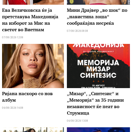
Ева Величковска ќе ја
Мини Драјвер „во шок“ по
претставува Македонија
„навистина лоша“
на изборот за Мис на
сообраќајна несреќа
светот во Виетнам
07/08/2026 08:08
07/08/2026 12:08
Ријана наскоро со нов
„Мизар“, „Синтезис“ и
албум
„Меморија“ за 35 години
независност ќе пеат во
06/08/2026 16:08
Струмица
06/08/2026 13:08