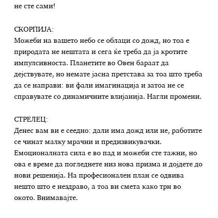
не сте сами!
СКОРПИЈА:
Можеби на вашето небо се облаци со дожд, но тоа е
природата не нештата и сега ќе треба да ја кротите
импулсивноста. Планетите во Овен бараат да
дејствувате, но немате јасна претстава за тоа што треба
да се направи: ви фали имагинација и затоа не се
справувате со динамичните влијанија. Нагли промени.
СТРЕЛЕЦ:
Денес вам ви е сеедно: дали има дожд или не, работите
се чинат малку мрачни и предизвикувачки.
Емоционалната сила е во пад и можеби сте тажни, но
ова е време да погледнете низ нова призма и дојдете до
нови решенија. На професионален план се одвива
нешто што е нездраво, а тоа ви смета како трн во
окото. Внимавајте.