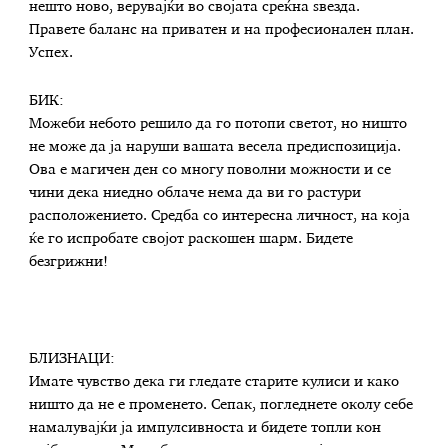
нешто ново, верувајќи во својата среќна ѕвезда.
Правете баланс на приватен и на професионален план.
Успех.
БИК:
Можеби небото решило да го потопи светот, но ништо
не може да ја наруши вашата весела предиспозиција.
Ова е магичен ден со многу поволни можности и се
чини дека ниедно облаче нема да ви го растури
расположението. Средба со интересна личност, на која
ќе го испробате својот раскошен шарм. Бидете
безгрижни!
БЛИЗНАЦИ:
Имате чувство дека ги гледате старите кулиси и како
ништо да не е променето. Сепак, погледнете околу себе
намалувајќи ја импулсивноста и бидете топли кон