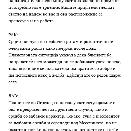
најблиските. Можеби минуваат низ значајни промени
и потребно им е трпение. Вашите пријатели гледаат
светло на надеж во вас и ова расположение се
пренесува и на работа.
РАК:
Срцето ви чука во необичен ритам и романтичните
очекувања растат како печурки после дожд.
Планетарната ситуација укажува дека блиските ќе
направат сè што можат да ви се доближат уште повеќе,
така што и вие ќе посакате да им вратите со добро и
им исполните некоја желба. Дејствувате со редок шарм
сега.
ЛАВ:
Планетите во Стрелец го нагласуваат ентузијазмот и
ова е прекрасен ден за друштвени случки, како и
средби со забавен карактер. Секако, тука е и моментот
за љубовни средби и серенади под Месечината, но не
брзајте правејќи нагли одлуки, но потпрете се на веќе