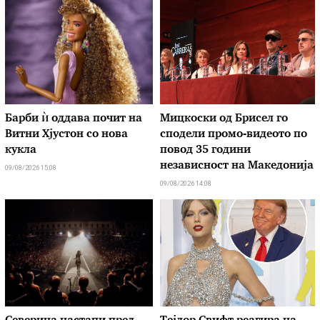
Барби ѝ оддава почит на
Мицкоски од Брисел го
Витни Хјустон со нова
сподели промо-видеото по
кукла
повод 35 години
независност на Македонија
09/08/2026 15:08
09/08/2026 14:08