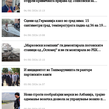
отфрли кривичната пријава од Тошковски за
наводни злоупотреби
06/08/2026 15:13
Сцени од Германија како во сред зима: 15
сантиметри град, температурата падна од 36 на 19
степени
04/08/2026 13:08
„Марковски компани“ ги демонтирала погонските
станици од „Осломеј“ и не ги монтирала во РЕК
„Битола“, стои во вештачењето на обвинителството
04/08/2026 15:15
И инцидентот во Ташмаруништa ги разгоре
партиските кавги
03/08/2026 16:37
Нови строги сообраќајни мерки во Aлбанија, трајно
одземање возачка дозвола за управување возило под
дејство на алкохол и големи парични казни