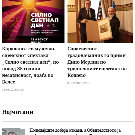
Караванот со музичкo-
Сараевскиот
сценскиот спектакл
градоначалник го прими
„Силно светнал ден“, по
Дино Мерлин по
повод 35 години
тридневниот спектакл на
независност, доаѓа во
Кошево
Велес
07/08/2026 12:08
08/08/2026 09:08
Најчитани
Полицајците добија откази, а Обвителството ја