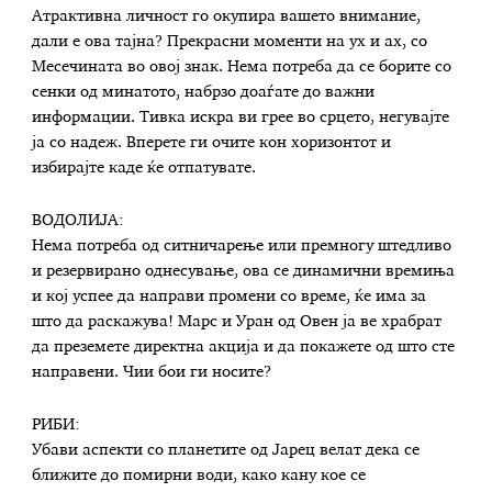
Атрактивна личност го окупира вашето внимание,
дали е ова тајна? Прекрасни моменти на ух и ах, со
Месечината во овој знак. Нема потреба да се борите со
сенки од минатото, набрзо доаѓате до важни
информации. Тивка искра ви грее во срцето, негувајте
ја со надеж. Вперете ги очите кон хоризонтот и
избирајте каде ќе отпатувате.
ВОДОЛИЈА:
Нема потреба од ситничарење или премногу штедливо
и резервирано однесување, ова се динамични времиња
и кој успее да направи промени со време, ќе има за
што да раскажува! Марс и Уран од Овен ја ве храбрат
да преземете директна акција и да покажете од што сте
направени. Чии бои ги носите?
РИБИ:
Убави аспекти со планетите од Јарец велат дека се
ближите до помирни води, како кану кое се