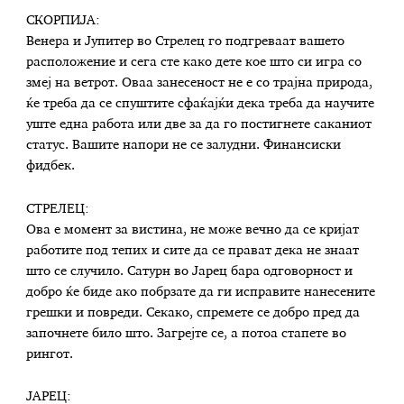
СКОРПИЈА:
Венера и Јупитер во Стрелец го подгреваат вашето
расположение и сега сте како дете кое што си игра со
змеј на ветрот. Оваа занесеност не е со трајна природа,
ќе треба да се спуштите сфаќајќи дека треба да научите
уште една работа или две за да го постигнете саканиот
статус. Вашите напори не се залудни. Финансиски
фидбек.
СТРЕЛЕЦ:
Ова е момент за вистина, не може вечно да се кријат
работите под тепих и сите да се прават дека не знаат
што се случило. Сатурн во Јарец бара одговорност и
добро ќе биде ако побрзате да ги исправите нанесените
грешки и повреди. Секако, спремете се добро пред да
започнете било што. Загрејте се, а потоа стапете во
рингот.
ЈАРЕЦ: