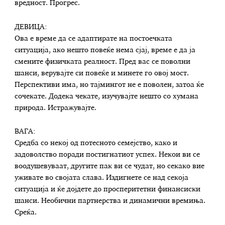
вредност. Прогрес.
ДЕВИЦА:
Ова е време да се адаптирате на постоечката
ситуација, ако нешто повеќе нема сјај, време е да ја
смените физичката реалност. Пред вас се поволни
шанси, верувајте си повеќе и минете го овој мост.
Перспективи има, но тајмингот не е поволен, затоа ќе
сочекате. Додека чекате, изучувајте нешто со хумана
природа. Истражувајте.
ВАГА:
Средба со некој од потесното семејство, како и
задоволство поради постигнатиот успех. Некои ви се
воодушевуваат, другите пак ви се чудат, но секако вие
уживате во својата слава. Издигнете се над секоја
ситуација и ќе дојдете до просперитетни финансиски
шанси. Необични партнерства и динамични времиња.
Среќа.