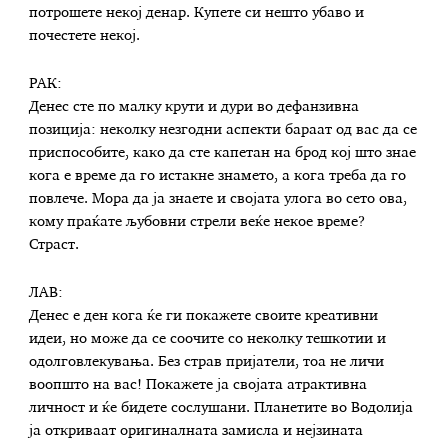
потрошете некој денар. Купете си нешто убаво и
почестете некој.
РАК:
Денес сте по малку крути и дури во дефанзивна
позиција: неколку незгодни аспекти бараат од вас да се
приспособите, како да сте капетан на брод кој што знае
кога е време да го истакне знамето, а кога треба да го
повлече. Мора да ја знаете и својата улога во сето ова,
кому праќате љубовни стрели веќе некое време?
Страст.
ЛАВ:
Денес е ден кога ќе ги покажете своите креативни
идеи, но може да се соочите со неколку тешкотии и
одолговлекувања. Без страв пријатели, тоа не личи
воопшто на вас! Покажете ја својата атрактивна
личност и ќе бидете сослушани. Планетите во Водолија
ја откриваат оригиналната замисла и нејзината