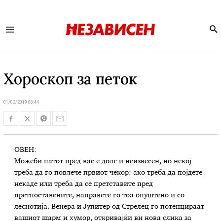
Se
Main
Menu
Хороскоп за петок
01/02/2019 08:44
ОВЕН:
Можеби патот пред вас е долг и неизвесен, но некој
треба да го повлече првиот чекор: ако треба да појдете
некаде или треба да се претставите пред
претпоставените, направете го тоа опуштено и со
леснотија. Венера и Јупитер од Стрелец го потенцираат
вашиот шарм и хумор, откривајќи ви нова слика за