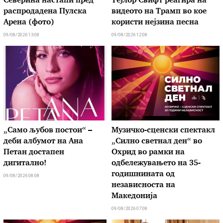
Северина настапи пред
Тејлор Свифт реагира на
распродадена Пулска
видеото на Трамп во кое
Арена (фото)
користи нејзина песна
09/08/2026 13:08
09/08/2026 12:08
„Само љубов постои“ –
Музичко-сценски спектакл
деби албумот на Ана
„Силно светнал ден“ во
Петан достапен
Охрид во рамки на
дигитално!
одбележувањето на 35-
годишнината од
09/08/2026 08:08
независноста на
Македонија
09/08/2026 07:08