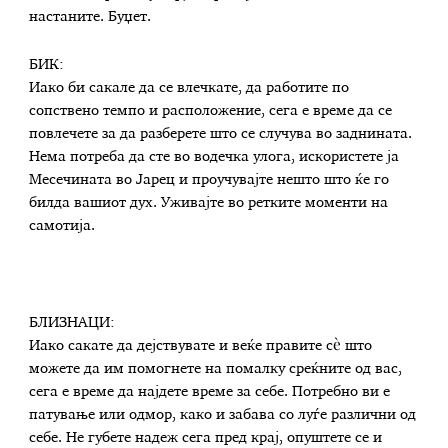
настаните. Буџет.
БИК:
Иако би сакале да се влечкате, да работите по
сопствено темпо и расположение, сега е време да се
повлечете за да разберете што се случува во заднината.
Нема потреба да сте во водечка улога, искористете ја
Месечината во Јарец и проучувајте нешто што ќе го
билда вашиот дух. Уживајте во ретките моменти на
самотија.
БЛИЗНАЦИ:
Иако сакате да дејствувате и веќе правите сè што
можете да им помогнете на помалку среќните од вас,
сега е време да најдете време за себе. Потребно ви е
патување или одмор, како и забава со луѓе различни од
себе. Не губете надеж сега пред крај, опуштете се и