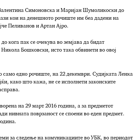
е Валентина Симоновска и Маријан Шумоликоски до
кази кои на денешното рочиште им беа дадени на
јче Пеливанов и Артан Ајро.
до кога пак се очекува во земјава да бидат
 Никола Бошковски, исто така обвинети во овој
о само едно рочиште, на 22 декември. Судијката Ленка
ќи, како што кажа, не се исполнети законските
асправа.
ворена на 29 март 2016 година, а за предметот
ади нивната поврзаност се споени во еден предмет.
година.
еми за следење на комуникациите во УБК, во периодот