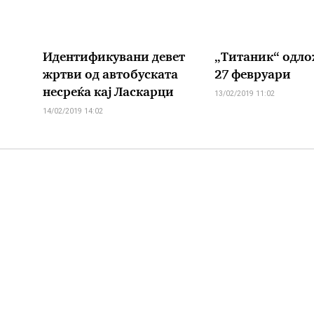
Идентификувани девет
„Титаник“ одло
жртви од автобуската
27 февруари
несреќа кај Ласкарци
13/02/2019 11:02
14/02/2019 14:02