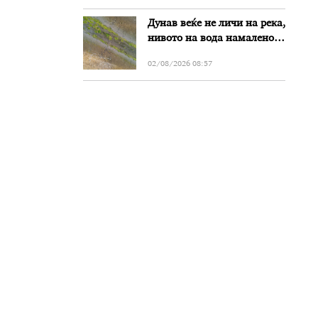
„Битола“, стои во
Дунав веќе не личи на река,
вештачењето на
нивото на вода намалено
обвинителството
за речиси еден метар во
02/08/2026 08:57
Бугарија