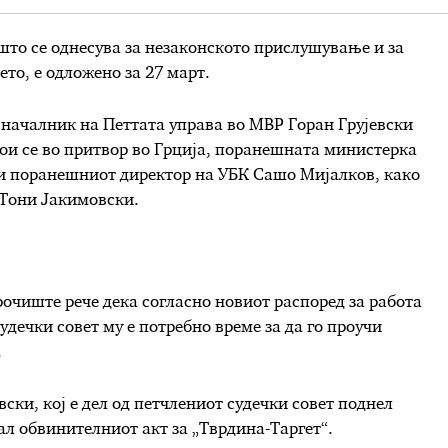
што се однесува за незаконското прислушување и за
о, е одложено за 27 март.
 началник на Петтата управа во МВР Горан Грујевски
ои се во притвор во Грција, поранешната министерка
 и поранешниот директор на УБК Сашо Мијалков, како
 Тони Јакимовски.
очиште рече дека согласно новиот распоред за работа
удечки совет му е потребно време за да го проучи
.
ски, кој е дел од петчлениот судечки совет поднел
ал обвинителниот акт за „Тврдина-Таргет“.