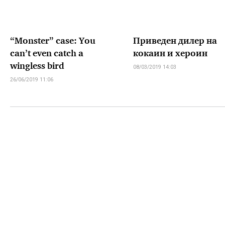
“Monster” case: You
Приведен дилер на
can’t even catch a
кокаин и хероин
wingless bird
08/03/2019 14:03
26/06/2019 11:06