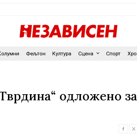
Колумни
Фељтон
Култура
Сцена
Спорт
Хро
-Тврдина“ одложено за