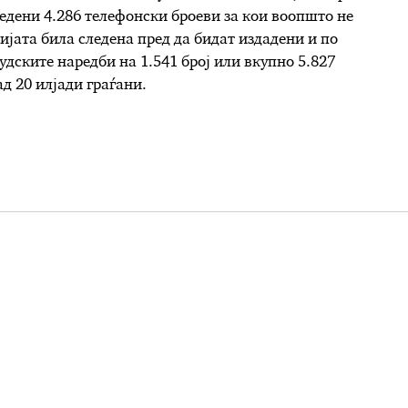
ледени 4.286 телефонски броеви за кои воопшто не
јата била следена пред да бидат издадени и по
дските наредби на 1.541 број или вкупно 5.827
д 20 илјади граѓани.