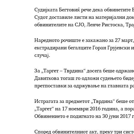
Судијката Бегтовиќ рече дека обвинетит
Судот доставиле листи на материјални до
обвинителите на СЈО, Ленче Ристоска, Тра
Наредното рочиште е закажано за 27 март, 
екстрадирани бегалците Горан Грујевски и
случај.
За „Таргет – Тврдина“ досега беше одржан
Давиткова тогаш го одложи судењето бидеј
претпоставки за одржување на главната р
Истрагата за предметот „Тврдина“ беше от
„Таргет“ на 17 ноември 2016 година, а пор
Обвинението е подигнато на 30 јуни 2017 
Според обвинителниот акт, преку три сист