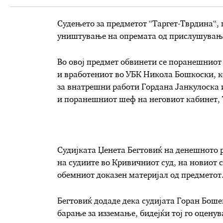
Судењето за предметот “Таргет-Тврдина“, 
уништување на опремата од прислушувањет
Во овој предмет обвинети се поранешниот
и вработениот во УБК Никола Бошкоски, к
за внатрешни работи Гордана Јанкулоска
и поранешниот шеф на неговиот кабинет,
Судијката Џенета Бегтовиќ на денешното р
на судиите во Кривичниот суд, на новиот с
обемниот доказен материјал од предметот
Бегтовиќ додаде дека судијата Горан Бошев
барање за изземање, бидејќи тој го оценув