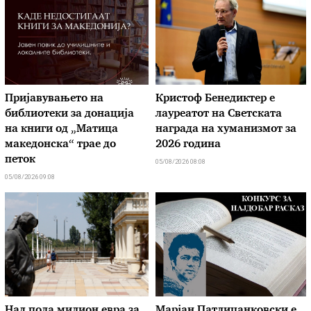
Пријавувањето на
Кристоф Бенедиктер е
библиотеки за донација
лауреатот на Светската
на книги од „Матица
награда на хуманизмот за
македонска“ трае до
2026 година
петок
05/08/2026 08:08
05/08/2026 09:08
Над пола милион евра за
Марјан Патлиџанковски е