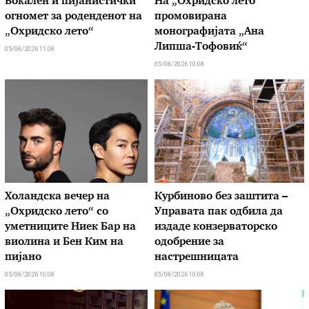
Вокален и пијанистички
На „Охридско лето“
огномет за роденденот на
промовирана
„Охридско лето“
монографијата „Ана
Липша-Тофовиќ“
05/08/2026 11:08
05/08/2026 10:08
Холандска вечер на
Курбиново без заштита –
„Охридско лето“ со
Управата пак одбила да
уметниците Ниек Бар на
издаде конзерваторско
виолина и Бен Ким на
одобрение за
пијано
настрешницата
05/08/2026 10:08
05/08/2026 10:08