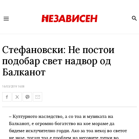
Se
Main
Menu
Стефановски: Не постои
подобар свет надвор од
Балканот
16/03/2019 16:08
– Културното наследство, а со тоа и музиката на
Балканот, е огромно богатство на кое мораме да
бидеме исклучително горди. Ако за тоа некој во светот
не знае, тогаш тоа е проблем на неговите дупки во