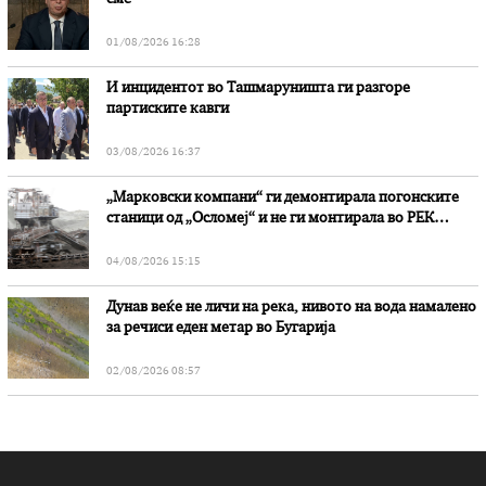
01/08/2026 16:28
И инцидентот во Ташмаруништa ги разгоре
партиските кавги
03/08/2026 16:37
„Марковски компани“ ги демонтирала погонските
станици од „Осломеј“ и не ги монтирала во РЕК
„Битола“, стои во вештачењето на обвинителството
04/08/2026 15:15
Дунав веќе не личи на река, нивото на вода намалено
за речиси еден метар во Бугарија
02/08/2026 08:57