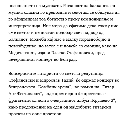
познавањето на музиката. Раскошот на балканската
музика одамна го препознав и секогаш се обидував да
го афирмирам тоа богатство преку компонирање и
интерпретација. Ние мора да сфатиме дека токму ние
сме светот и не постои подобар свет надвор од
Балканот. Можеби кај нас е малку поразнобојно и
повозбудливо, но затоа е и повеќе со емоции, како на
Медитеранот, изјави Влатко Стефановски, пред
вечерашниот концерт во Белград.
Вонсериските гитаристи со светска репутација
Стефановски и Мирослав Тадиќ ќе одржат концерт во
белградската „Комбанк арена“, во рамки на „Гитар
Арт Фестивалот“, каде премиерно ќе претстават
фрагменти од долго очекуваниот албум „Крушево 2“,
како продолжение на еден од најдобрите гитарски
проекти на овие простори.