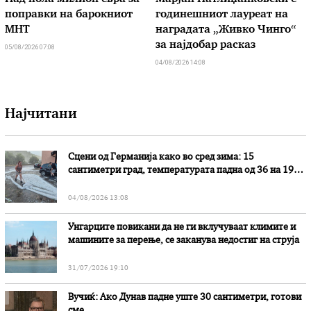
поправки на барокниот
годинешниот лауреат на
МНТ
наградата „Живко Чинго“
за најдобар расказ
05/08/2026 07:08
04/08/2026 14:08
Најчитани
Сцени од Германија како во сред зима: 15
сантиметри град, температурата падна од 36 на 19
степени
04/08/2026 13:08
Унгарците повикани да не ги вклучуваат климите и
машините за перење, се заканува недостиг на струја
31/07/2026 19:10
Вучиќ: Ако Дунав падне уште 30 сантиметри, готови
сме