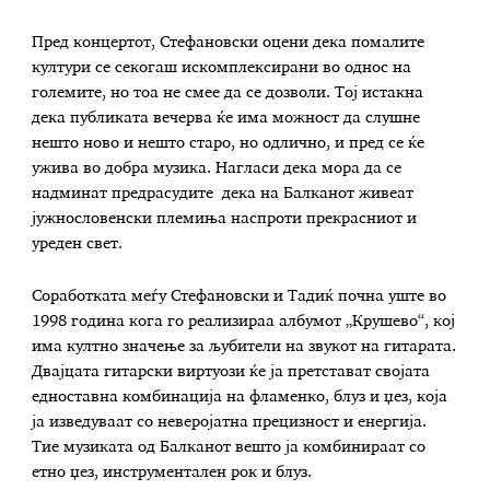
Пред концертот, Стефановски оцени дека помалите
култури се секогаш искомплексирани во однос на
големите, но тоа не смее да се дозволи. Тој истакна
дека публиката вечерва ќе има можност да слушне
нешто ново и нешто старо, но одлично, и пред се ќе
ужива во добра музика. Нагласи дека мора да се
надминат предрасудите дека на Балканот живеат
јужнословенски племиња наспроти прекрасниот и
уреден свет.
Соработката меѓу Стефановски и Тадиќ почна уште во
1998 година кога го реализираа албумот „Крушево“, кој
има култно значење за љубители на звукот на гитарата.
Двајцата гитарски виртуози ќе ја претстават својата
едноставна комбинација на фламенко, блуз и џез, која
ја изведуваат со неверојатна прецизност и енергија.
Тие музиката од Балканот вешто ја комбинираат со
етно џез, инструментален рок и блуз.