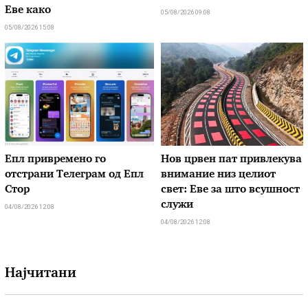
Еве како
05/08/2026 09:08
05/08/2026 15:08
Епл привремено го
Нов црвен пат привлекува
отстрани Телеграм од Епл
внимание низ целиот
Стор
свет: Еве за што всушност
служи
04/08/2026 12:08
04/08/2026 12:08
Најчитани