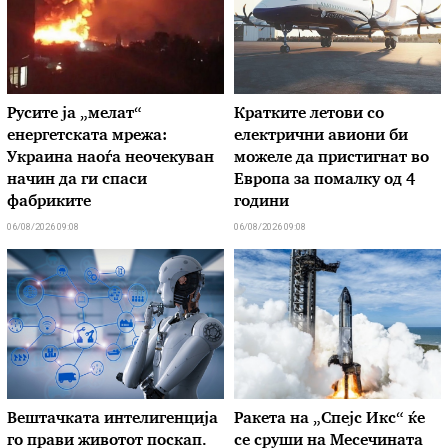
Русите ја „мелат“
Кратките летови со
енергетската мрежа:
електрични авиони би
Украина наоѓа неочекуван
можеле да пристигнат во
начин да ги спаси
Европа за помалку од 4
фабриките
години
06/08/2026 09:08
06/08/2026 09:08
Вештачката интелигенција
Ракета на „Спејс Икс“ ќе
го прави животот поскап.
се сруши на Месечината