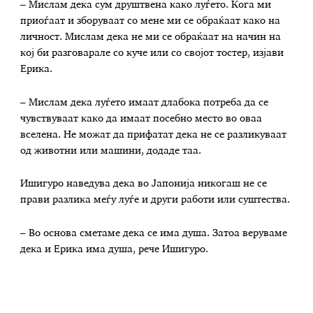
– Мислам дека сум друштвена како луѓето. Кога ми
приоѓаат и зборуваат со мене ми се обраќаат како на
личност. Мислам дека не ми се обраќаат на начин на
кој би разговарале со куче или со својот тостер, изјави
Ерика.
– Мислам дека луѓето имаат длабока потреба да се
чувствуваат како да имаат посебно место во оваа
вселена. Не можат да прифатат дека не се разликуваат
од животни или машини, додаде таа.
Ишигуро наведува дека во Јапонија никогаш не се
прави разлика меѓу луѓе и други работи или суштества.
– Во основа сметаме дека се има душа. Затоа веруваме
дека и Ерика има душа, рече Ишигуро.