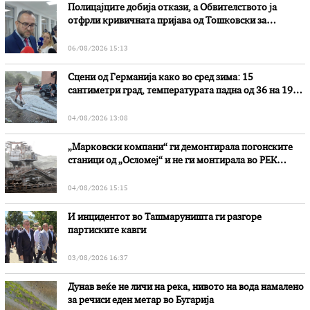
Полицајците добија откази, а Обвителството ја
отфрли кривичната пријава од Тошковски за
наводни злоупотреби
06/08/2026 15:13
Сцени од Германија како во сред зима: 15
сантиметри град, температурата падна од 36 на 19
степени
04/08/2026 13:08
„Марковски компани“ ги демонтирала погонските
станици од „Осломеј“ и не ги монтирала во РЕК
„Битола“, стои во вештачењето на обвинителството
04/08/2026 15:15
И инцидентот во Ташмаруништa ги разгоре
партиските кавги
03/08/2026 16:37
Дунав веќе не личи на река, нивото на вода намалено
за речиси еден метар во Бугарија