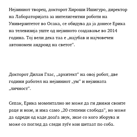
Нејзиниот творец, докторот Хироши Ишигуро, директор
на Лабораторијата за интелигентни роботи на
Универзитетот во Осака, се обидува да ја донесе Ерика
на телевизија уште од нејзиното создавање во 2014
година. Тој вели дека таа е „најубав и најчовечен
автономен андроид на светот“.
Докторот Дилан Глас, „архитект“ на овој робот, две
години работел на нејзиниот „ум“ и нејзината
„личност“.
Сепак, Ерика моментално не може да ги движи своите
раце и нозе, и има само „20 степени слобода“, но може
да одреди од каде доаѓа звук, знае со кого зборува и
може со поглед да следи луѓе кои шетаат по соба.