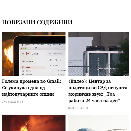
ПОВРЗАНИ СОДРЖИНИ
Голема промена во Gmail:
(Видео): Центар за
Се укинува една од
податоци во САД испушта
најпопуларните опции
морничав звук: „Тоа
работи 24 часа на ден“
07/08/2026 14:08
07/08/2026 12:08