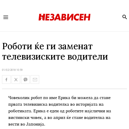
Se
Main
Menu
Роботи ќе ги заменат
телевизиските водители
01/02/2018 10:59
Човеколик робот по име Ерика би можела да стане
првата телевизиска водителка во историјата на
роботиката. Ерика е еден од роботите најслични на
вистински човек, а во април ќе стане водителка на
вести во Јапонија.