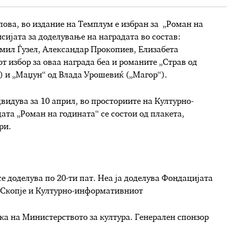
пова, во издание на Темплум е избран за „Роман на
сијата за доделување на наградата во состав:
мил Ѓузел, Александар Прокопиев, Елизабета
т избор за оваа награда беа и романите „Страв од
) и „Маџун“ од Влада Урошевиќ („Магор“).
видува за 10 април, во просториите на Културно-
та „Роман на годината“ се состои од плакета,
ри.
е доделува по 20-ти пат. Неа ја доделува Фондацијата
д Скопје и Културно-информативниот
ка на Министерството за култура. Генерален спонзор