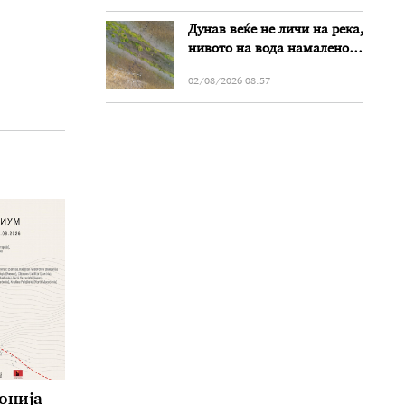
Дунав веќе не личи на река,
нивото на вода намалено
за речиси еден метар во
02/08/2026 08:57
Бугарија
онија