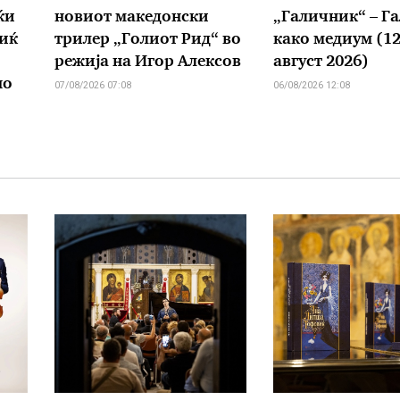
ќи
новиот македонски
„Галичник“ – Г
иќ
трилер „Голиот Рид“ во
како медиум (1
режија на Игор Алексов
август 2026)
но
07/08/2026 07:08
06/08/2026 12:08