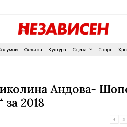
Колумни
Фељтон
Култура
Сцена
Спорт
Хро
 Николина Андова- Шоп
 за 2018