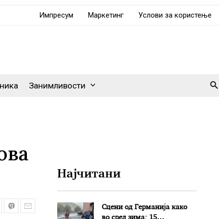
Импресум
Маркетинг
Услови за користење
Se
ника
Занимливости
ова
Најчитани
Сцени од Германија како
во сред зима: 15