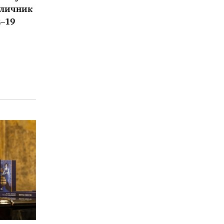
аличник
2–19