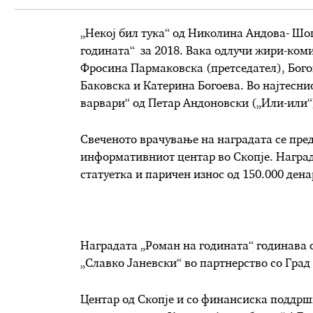
„Некој бил тука“ од Николина Андова- Шо
годината“ за 2018. Вака одлучи жири-коми
Фросина Пармаковска (претседател), Бого
Баковска и Катерина Богоева. Во најтеснио
варвари“ од Петар Андоновски („Или-или“
Свеченото врачување на наградата се пред
информативниот центар во Скопје. Награда
статуетка и паричен износ од 150.000 дена
Наградата „Роман на годината“ годинава с
„Славко Јаневски“ во партнерство со Гра
Центар од Скопје и со финансиска поддрш