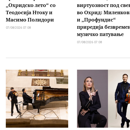
„Охридско лето“ со
виртуозност под све
Теодосија Нтоку и
во Охрид: Миленков
Масимо Полидори
и „Профундис“
приредија безвреме
07/08/2026 07:08
музичко патување
07/08/2026 07:08