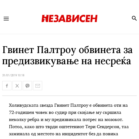
Se
Main
Menu
Гвинет Палтроу обвинета за
предизвикување на несреќа
31/01/2019 10:18
Холивудската ѕвезда Гвинет Палтроу е обвинета оти на
72-годишен човек во судир при скијање му скршила
неколку ребра и му предизвикала потрес на мозокот.
Потоа, како што тврди оштетениот Тери Сендерсон, таа
заминала од местото на инцидентот без да повика