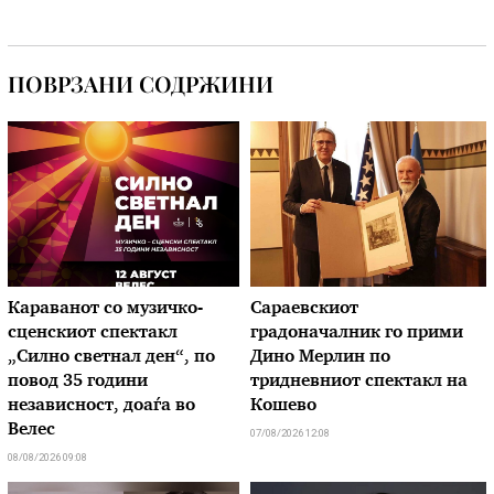
ПОВРЗАНИ СОДРЖИНИ
Караванот со музичкo-
Сараевскиот
сценскиот спектакл
градоначалник го прими
„Силно светнал ден“, по
Дино Мерлин по
повод 35 години
тридневниот спектакл на
независност, доаѓа во
Кошево
Велес
07/08/2026 12:08
08/08/2026 09:08