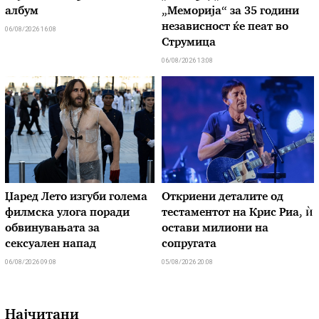
албум
„Меморија“ за 35 години
независност ќе пеат во
06/08/2026 16:08
Струмица
06/08/2026 13:08
Џаред Лето изгуби голема
Откриени деталите од
филмска улога поради
тестаментот на Крис Риа, ѝ
обвинувањата за
остави милиони на
сексуален напад
сопругата
06/08/2026 09:08
05/08/2026 20:08
Најчитани