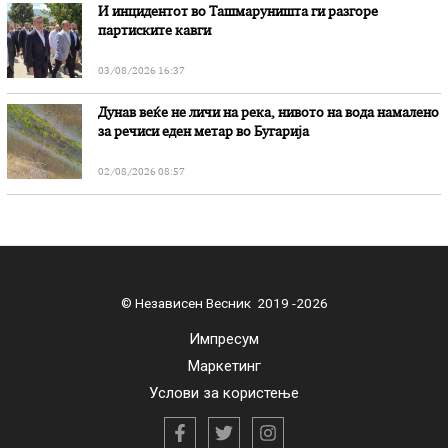
И инцидентот во Ташмаруништa ги разгоре
партиските кавги
03/08/2026 16:37
Дунав веќе не личи на река, нивото на вода намалено
за речиси еден метар во Бугарија
02/08/2026 08:57
© Независен Весник 2019 -2026
Импресум
Маркетинг
Услови за користење