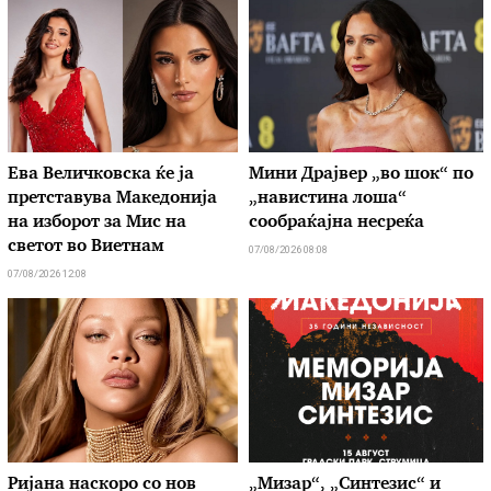
Ева Величковска ќе ја
Мини Драјвер „во шок“ по
претставува Македонија
„навистина лоша“
на изборот за Мис на
сообраќајна несреќа
светот во Виетнам
07/08/2026 08:08
07/08/2026 12:08
Ријана наскоро со нов
„Мизар“, „Синтезис“ и