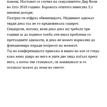
помош. Настанот се случил на скијалиштето Дир Воли
во Јута 2016 година. Бараната отштета изнесува 3,1
милион долари.
Палтроу ги отфрла обвиненијата. Нејзиниот адвокат
тврди дека таа не го предизвикала судирот.
Сендерсон, натаму, вели дека дека му требале три
години за да поднесе тужба оти имал проблеми со
претходните адвокати, и дека не можел нормално да
функционира поради потресот на мозокот.
Тој на конференцијата прикажа и видео на кое се гледа
како жена удира во него и уште две лица паѓаат преку
него, а потоа тие стануваат, си заминуваат и го
оставаат мажот да лежи во снегот.