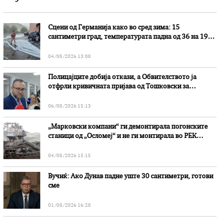
Сцени од Германија како во сред зима: 15
сантиметри град, температурата падна од 36 на 19
степени
04/08/2026 13:08
Полицајците добија откази, а Обвителството ја
отфрли кривичната пријава од Тошковски за
наводни злоупотреби
06/08/2026 15:13
„Марковски компани“ ги демонтирала погонските
станици од „Осломеј“ и не ги монтирала во РЕК
„Битола“, стои во вештачењето на обвинителството
04/08/2026 15:15
Вучиќ: Ако Дунав падне уште 30 сантиметри, готови
сме
01/08/2026 16:28