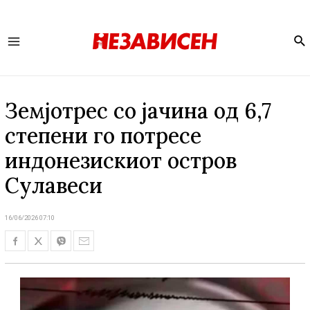
Se
Main
Menu
Земјотрес со јачина од 6,7
степени го потресе
индонезискиот остров
Сулавеси
16/06/2026 07:10