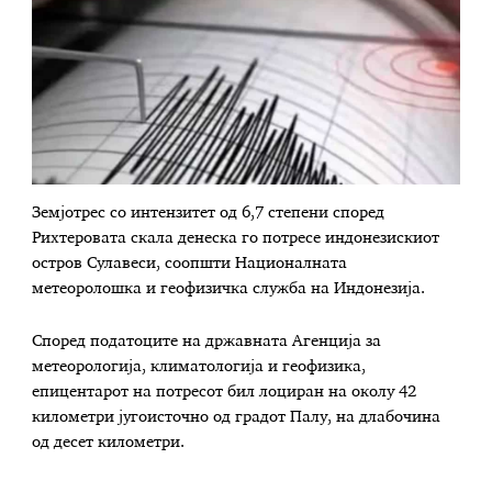
Земјотрес со интензитет од 6,7 степени според
Рихтеровата скала денеска го потресе индонезискиот
остров Сулавеси, соопшти Националната
метеоролошка и геофизичка служба на Индонезија.
Според податоците на државната Агенција за
метеорологија, климатологија и геофизика,
епицентарот на потресот бил лоциран на околу 42
километри југоисточно од градот Палу, на длабочина
од десет километри.