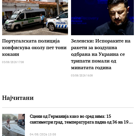
Португалската полиција
Зеленски: Испораките на
конфискува околу пет тони
ракети за воздушна
кокаин
одбрана на Украина се
трипати помали од
05/08/2026 17:08
минатата година
05/08/2026 16:08
Најчитани
Сцени од Германија како во сред зима: 15
сантиметри град, температурата падна од 36 на 19
степени
04/08/2026 13:08