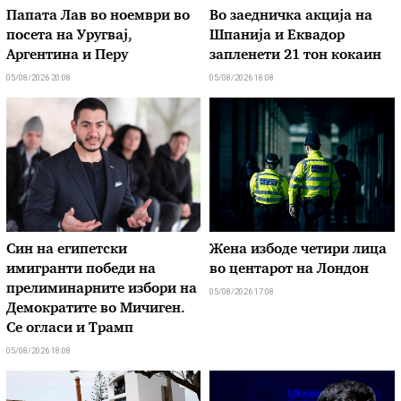
Папата Лав во ноември во
Во заедничка акција на
посета на Уругвај,
Шпанија и Еквадор
Аргентина и Перу
запленети 21 тон кокаин
05/08/2026 20:08
05/08/2026 18:08
Син на египетски
Жена избоде четири лица
имигранти победи на
во центарот на Лондон
прелиминарните избори на
05/08/2026 17:08
Демократите во Мичиген.
Се огласи и Трамп
05/08/2026 18:08