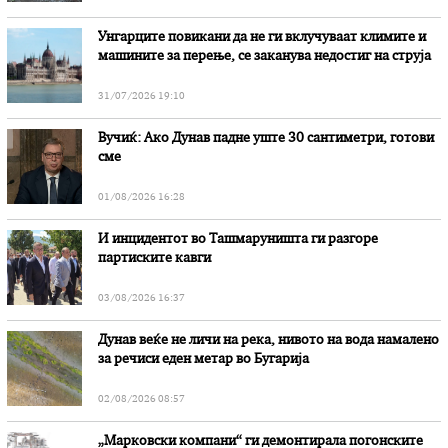
Унгарците повикани да не ги вклучуваат климите и
машините за перење, се заканува недостиг на струја
31/07/2026 19:10
Вучиќ: Ако Дунав падне уште 30 сантиметри, готови
сме
01/08/2026 16:28
И инцидентот во Ташмаруништa ги разгоре
партиските кавги
03/08/2026 16:37
Дунав веќе не личи на река, нивото на вода намалено
за речиси еден метар во Бугарија
02/08/2026 08:57
„Марковски компани“ ги демонтирала погонските