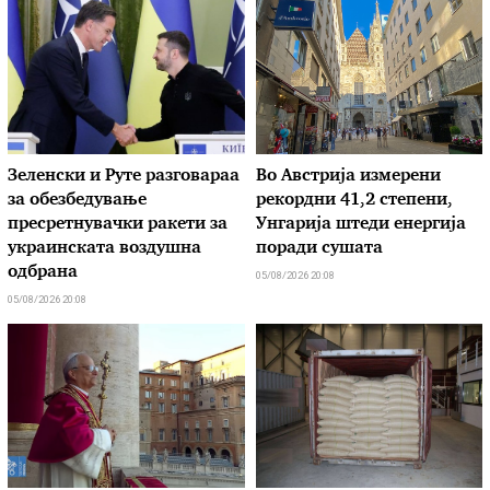
Зеленски и Руте разговараа
Во Австрија измерени
за обезбедување
рекордни 41,2 степени,
пресретнувачки ракети за
Унгарија штеди енергија
украинската воздушна
поради сушата
одбрана
05/08/2026 20:08
05/08/2026 20:08