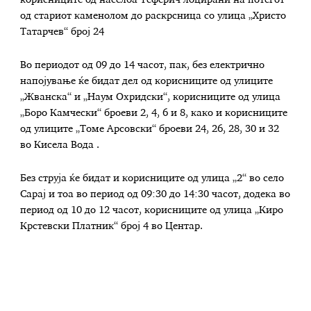
корисниците од населба Теферич лоцирани на потегот
од стариот каменолом до раскрсница со улица „Христо
Татарчев“ број 24
Во периодот од 09 до 14 часот, пак, без електрично
напојување ќе бидат дел од корисниците од улиците
„Жванска“ и „Наум Охридски“, корисниците од улица
„Боро Камчески“ броеви 2, 4, 6 и 8, како и корисниците
од улиците „Томе Арсовски“ броеви 24, 26, 28, 30 и 32
во Кисела Вода .
Без струја ќе бидат и корисниците од улица „2“ во село
Сарај и тоа во период од 09:30 до 14:30 часот, додека во
период од 10 до 12 часот, корисниците од улица „Киро
Крстевски Платник“ број 4 во Центар.