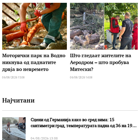
Моторички парк на Водно
Што гледаат жителите на
никнува од паднатите
Аеродром – што пробува
дрвја во невремето
Митески?
06/08/2026 15:08
06/08/2026 14:08
Најчитани
Сцени од Германија како во сред зима: 15
сантиметри град, температурата падна од 36 на 19
степени
04/08/2026 13:08