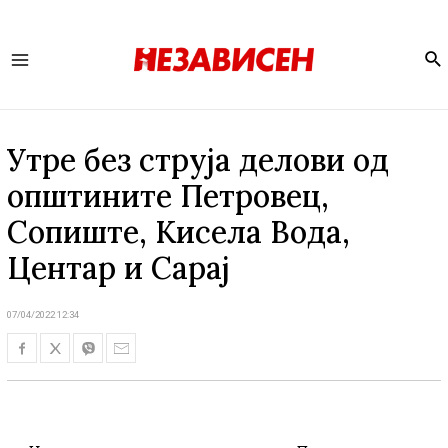
Se
Main
Menu
Утре без струја делови од
општините Петровец,
Сопиште, Кисела Вода,
Центар и Сарај
07/04/2022 12:34