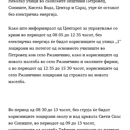
Неколку улици во скопските општини Петровец,
Сопиште, Кисела Вода, Центар и Сарај, утре ќе останат
без електрична енергија.
Како што информираат од Центарот за управување со
кризи во периодот од 08:05 до 12:35 часот, без
електирчна енергија ќе бидат корисниците од улица „1“
лоцирани на потегот од основното училиште во
Петровец кон село Ржаничино, како и корисниците од
новата населба во село Ржаничино и околните фирми,
а во периодот од 12:35 до 15:30 часот, корисниците од
село Ржаничино лоцирани од страната на новата
населба.
Во период од 08:30 до 13 часот, без струја ќе бидат
корисниците лоцирани околу и над црквата Свети Спас
во Сопиште, во периодот од 09 до 13 часот,