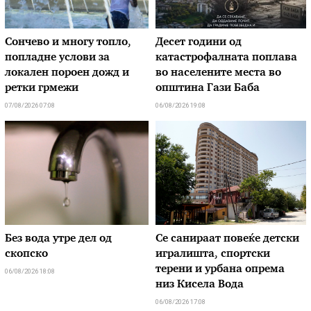
Сончево и многу топло,
Десет години од
попладне услови за
катастрофалната поплава
локален пороен дожд и
во населените места во
ретки грмежи
општина Гази Баба
07/08/2026 07:08
06/08/2026 19:08
Без вода утре дел од
Се санираат повеќе детски
скопско
игралишта, спортски
терени и урбана опрема
06/08/2026 18:08
низ Кисела Вода
06/08/2026 17:08