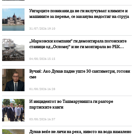
Унгарците повикани да не ги вклучуваат климите и
машините за перење, се заканува недостиг на струја
31/07/2026 19:10
„Марковски компани“ ги демонтирала погонските
станици од „Осломеј“ и не ги монтирала во РЕК
„Битола“, стои во вештачењето на обвинителството
04/08/2026 15:15
Вучиќ: Ако Дунав падне уште 30 сантиметри, готови
сме
01/08/2026 16:28
И инцидентот во Ташмаруништa ги разгоре
партиските кавги
03/08/2026 16:37
Дунав веќе не личи на река, нивото на вода намалено