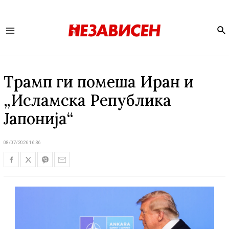
Se
Main
Menu
Трамп ги помеша Иран и
„Исламска Република
Јапонија“
08/07/2026 16:36