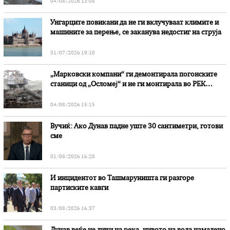
04/08/2026 13:08
Унгарците повикани да не ги вклучуваат климите и
машините за перење, се заканува недостиг на струја
31/07/2026 19:10
„Марковски компани“ ги демонтирала погонските
станици од „Осломеј“ и не ги монтирала во РЕК
„Битола“, стои во вештачењето на обвинителството
04/08/2026 15:15
Вучиќ: Ако Дунав падне уште 30 сантиметри, готови
сме
01/08/2026 16:28
И инцидентот во Ташмаруништa ги разгоре
партиските кавги
03/08/2026 16:37