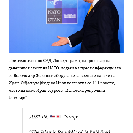
Претседателот на САД, Доналд Трамп, направи гаф на
денешниот самит на НАТО, додека на прес конференцијата
со Володомир Зеленски зборуваше за воените напади на
Иран. Објаснувајќи дека Иран возвратил со 111 ракети,
место да каже Иран тој рече „Исламска република
Јапонија“.
JUST IN:
Trump:
“The Islamic Republic of JAPAN fired