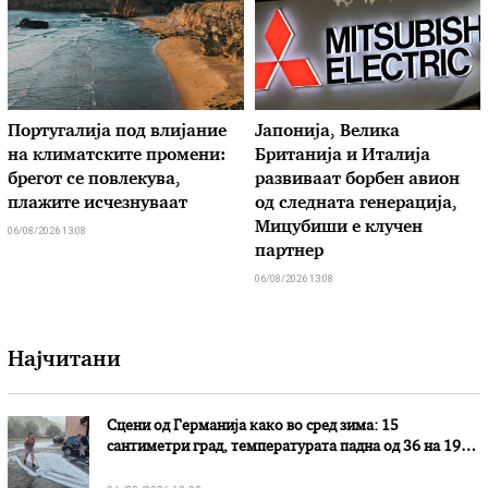
Португалија под влијание
Јапонија, Велика
на климатските промени:
Британија и Италија
брегот се повлекува,
развиваат борбен авион
плажите исчезнуваат
од следната генерација,
Мицубиши е клучен
06/08/2026 13:08
партнер
06/08/2026 13:08
Најчитани
Сцени од Германија како во сред зима: 15
сантиметри град, температурата падна од 36 на 19
степени