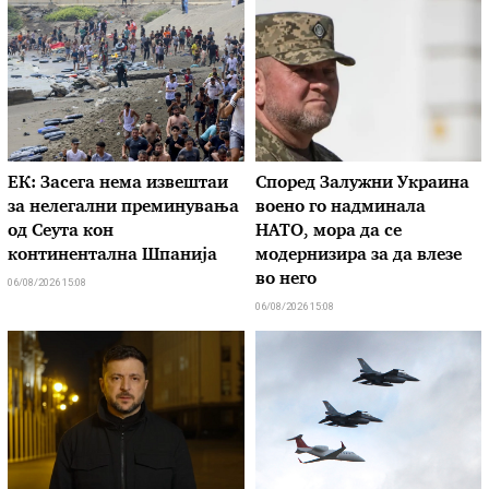
ЕК: Засега нема извештаи
Според Залужни Украина
за нелегални преминувања
воено го надминала
од Сеута кон
НАТО, мора да се
континентална Шпанија
модернизира за да влезе
во него
06/08/2026 15:08
06/08/2026 15:08