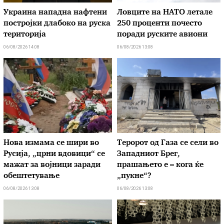
Украина нападна нафтени
Ловците на НАТО летале
постројки длабоко на руска
250 проценти почесто
територија
поради руските авиони
06/08/2026 14:08
06/08/2026 13:08
Нова измама се шири во
Теророт од Газа се сели во
Русија, „црни вдовици“ се
Западниот Брег,
мажат за војници заради
прашањето е – кога ќе
обештетување
„пукне“?
06/08/2026 13:08
06/08/2026 13:08