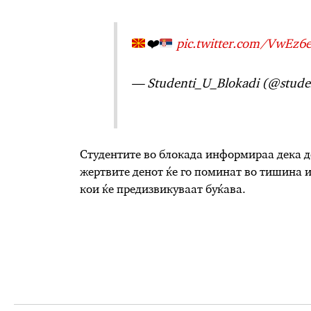
❤️
pic.twitter.com/VwEz
— Studenti_U_Blokadi (@stude
Студентите во блокада информираа дека д
жертвите денот ќе го поминат во тишина и
кои ќе предизвикуваат буќава.