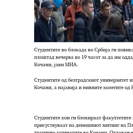
Студентите во блокада во Србија ги повик
плоштад вечерва во 19 часот за да им одд
Кочани, јави МИА.
Студентите од белградскиот универзитет и
Кочани, а најавија и нивните колегите од
Студентите кои ги блокираат факултетите 
присуствуваат на денешниот митинг на Пл