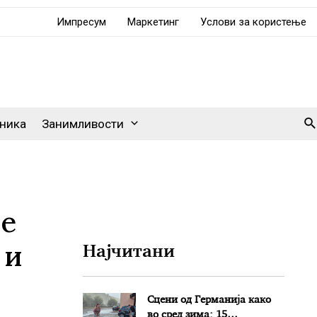
Импресум
Маркетинг
Услови за користење
Se
ника
Занимливости
ње
 и
Најчитани
Сцени од Германија како
во сред зима: 15