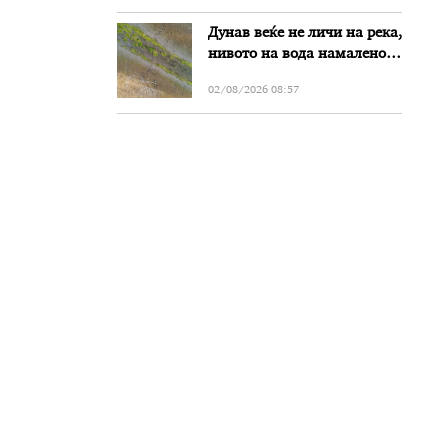
Дунав веќе не личи на река,
нивото на вода намалено
за речиси еден метар во
02/08/2026 08:57
Бугарија