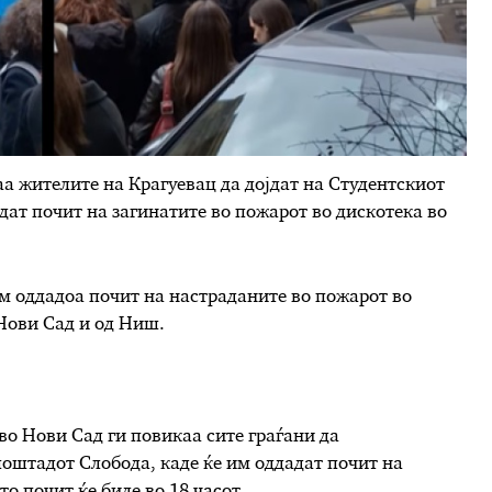
аа жителите на Крагуевац да дојдат на Студентскиот
адат почит на загинатите во пожарот во дискотека во
м оддадоа почит на настраданите во пожарот во
 Нови Сад и од Ниш.
во Нови Сад ги повикаа сите граѓани да
оштадот Слобода, каде ќе им оддадат почит на