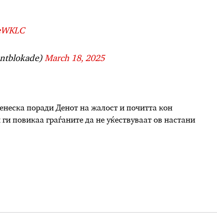
6eWKLC
ntblokade)
March 18, 2025
енеска поради Денот на жалост и почитта кон
 ги повикаа граѓаните да не уќествуваат ов настани