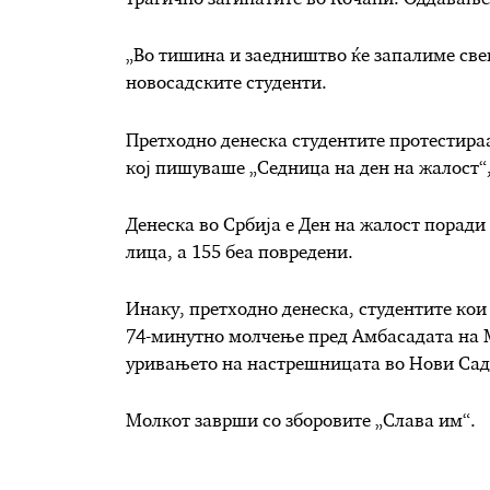
трагично загинатите во Кочани. Оддавањет
„Во тишина и заедништво ќе запалиме свеќ
новосадските студенти.
Претходно денеска студентите протестираа
кој пишуваше „Седница на ден на жалост“,
Денеска во Србија е Ден на жалост поради
лица, а 155 беа повредени.
Инаку, претходно денеска, студентите кои
74-минутно молчење пред Амбасадата на М
уривањето на настрешницата во Нови Сад, 
Молкот заврши со зборовите „Слава им“.