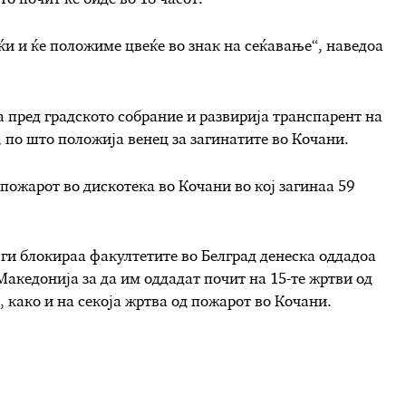
о почит ќе биде во 18 часот.
и и ќе положиме цвеќе во знак на сеќавање“, наведоа
 пред градското собрание и развирија транспарент на
 по што положија венец за загинатите во Кочани.
 пожарот во дискотека во Кочани во кој загинаа 59
 ги блокираа факултетите во Белград денеска оддадоа
акедонија за да им оддадат почит на 15-те жртви од
како и на секоја жртва од пожарот во Кочани.