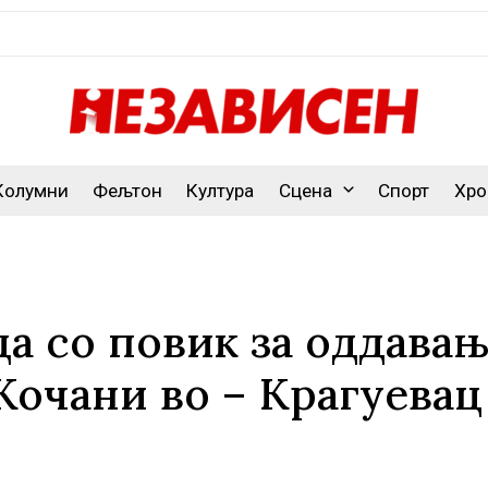
Колумни
Фељтон
Култура
Сцена
Спорт
Хро
да со повик за оддава
Кочани во – Крагуевац