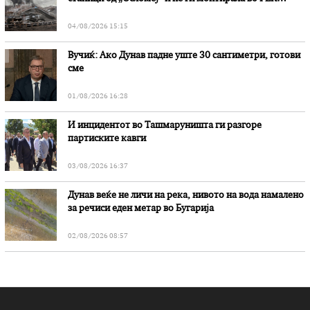
„Битола“, стои во вештачењето на обвинителството
04/08/2026 15:15
Вучиќ: Ако Дунав падне уште 30 сантиметри, готови
сме
01/08/2026 16:28
И инцидентот во Ташмаруништa ги разгоре
партиските кавги
03/08/2026 16:37
Дунав веќе не личи на река, нивото на вода намалено
за речиси еден метар во Бугарија
02/08/2026 08:57