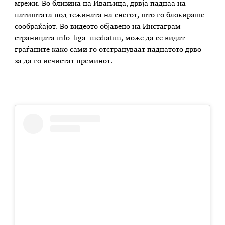
мрежи. Во близина на Ивањица, дрвја паднаа на
патиштата под тежината на снегот, што го блокираше
сообраќајот. Во видеото објавено на Инстаграм
страницата info_liga_mediatim, може да се видат
граѓаните како сами го отстрануваат паднатото дрво
за да го исчистат преминот.