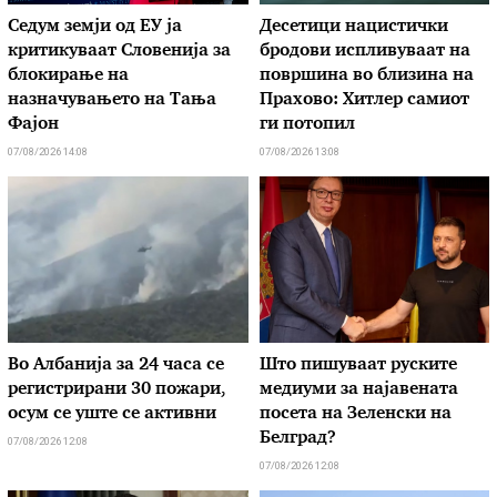
Седум земји од ЕУ ја
Десетици нацистички
критикуваат Словенија за
бродови испливуваат на
блокирање на
површина во близина на
назначувањето на Тања
Прахово: Хитлер самиот
Фајон
ги потопил
07/08/2026 14:08
07/08/2026 13:08
Во Албанија за 24 часа се
Што пишуваат руските
регистрирани 30 пожари,
медиуми за најавената
осум се уште се активни
посета на Зеленски на
Белград?
07/08/2026 12:08
07/08/2026 12:08