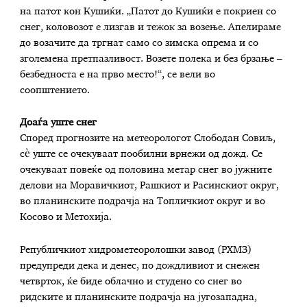
на патот кон Кушиќи. „Патот до Кушиќи е покриен со
снег, коловозот е лизгав и тежок за возење. Апелираме
до возачите да тргнат само со зимска опрема и со
зголемена претпазливост. Возете полека и без брзање –
безбедноста е на прво место!“, се вели во
соопштението.
Доаѓа уште снег
Според прогнозите на метеорологот Слободан Совиљ,
сè уште се очекуваат пообилни врнежи од дожд. Се
очекуваат повеќе од половина метар снег во јужните
делови на Моравичкиот, Рашкиот и Расинскиот округ,
во планинските подрачја на Топличкиот округ и во
Косово и Метохија.
Републичкиот хидрометеоролошки завод (РХМЗ)
предупреди дека и денес, по дождливиот и снежен
четврток, ќе биде облачно и студено со снег во
ридските и планинските подрачја на југозападна,