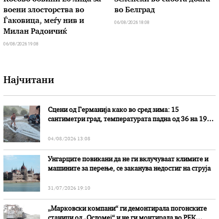
воени злосторства во
во Белград
Ѓаковица, меѓу нив и
06/08/2026 18:08
Милан Радоичиќ
06/08/2026 19:08
Најчитани
Сцени од Германија како во сред зима: 15
сантиметри град, температурата падна од 36 на 19
степени
04/08/2026 13:08
Унгарците повикани да не ги вклучуваат климите и
машините за перење, се заканува недостиг на струја
31/07/2026 19:10
„Марковски компани“ ги демонтирала погонските
станици од „Осломеј“ и не ги монтирала во РЕК