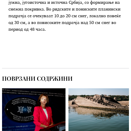
јужна, југоисточна и источна Србија, со формирање на
снежна покривка. Во ридските и пониските планински
подрачја се очекуваат 10 до 20 см снег, локално повеќе
од 30 см, а во повисоките подрачја над 50 см снег во
период од 48 часа.
ПОВРЗАНИ СОДРЖИНИ