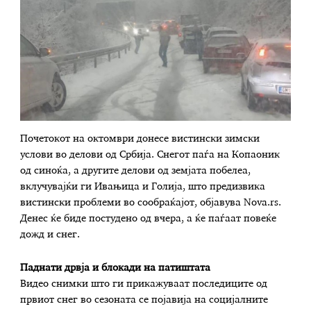
Почетокот на октомври донесе вистински зимски
услови во делови од Србија. Снегот паѓа на Копаоник
од синоќа, а другите делови од земјата побелеа,
вклучувајќи ги Ивањица и Голија, што предизвика
вистински проблеми во сообраќајот, објавува Nova.rs.
Денес ќе биде постудено од вчера, а ќе паѓаат повеќе
дожд и снег.
Паднати дрвја и блокади на патиштата
Видео снимки што ги прикажуваат последиците од
првиот снег во сезоната се појавија на социјалните