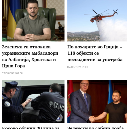
Зеленски ги отповика
По пожарите во Грција –
украинските амбасадори
118 објекти се
во Албанија, Хрватска и
несоодветни за употреба
Црна Гора
07/08/2026 09:08
07/08/2026 09:08
Косово обвини 20 лица за
Зеленски во сабота доаѓа