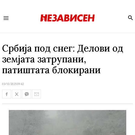
Se
Main
Menu
Србија под снег: Делови од
земјата затрупани,
патиштата блокирани
03/10/2025 09:42