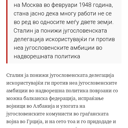
на Москва во февруари 1948 година,
стана јасно дека многу работи не се
во ред во односите меѓу двете земји.
Сталин ја понижи југословенската
делегација искористувајќи ги против
неа југословенските амбиции во
надворешната политика
Сталин ја понижи југословенската делегација
искористувајќи ги против неа југословенските
амбиции во надворешна политика поврзани со
можна балканска федерација, испраќање
војници во Албанија и улогата на
југословенските комунисти во граѓанската
војна во Грција, и на сето тоа и го придодаде и