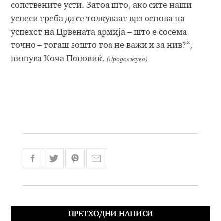
сопствените усти. Затоа што, ако сите наши
успеси треба да се толкуваат врз основа на
успехот на Црвената армија – што е сосема
точно – тогаш зошто тоа не важи и за нив?“,
(Продолжува)
пишува Коча Поповиќ.
ПРЕТХОДНИ НАПИСИ