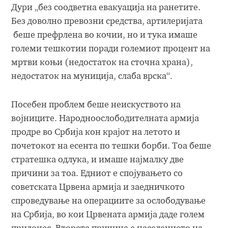
Дури „без соодветна евакуација на ранетите.
Без доволно превозни средства, артилеријата
беше префрлена во кочии, но и тука имаше
големи тешкотии поради големиот процент на
мртви коњи (недостаток на сточна храна),
недостаток на муниција, слаба врска“.
Посебен проблем беше неискуството на
војниците. Народноослободителната армија
продре во Србија кон крајот на летото и
почетокот на есента по тешки борби. Тоа беше
стратешка одлука, и имаше најмалку две
причини за тоа. Едниот е спојувањето со
советската Црвена армија и заедничкото
спроведување на операциите за ослободување
на Србија, во кои Црвената армија даде голем