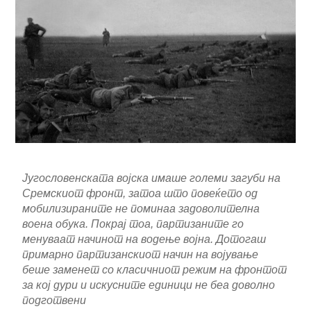
Југословенската војска имаше големи загуби на
Сремскиот фронт, затоа што повеќето од
мобилизираните не поминаа задоволителна
воена обука. Покрај тоа, партизаните го
менуваат начинот на водење војна. Дотогаш
примарно партизанскиот начин на војување
беше заменет со класичниот режим на фронтот
за кој дури и искусните единици не беа доволно
подготвени