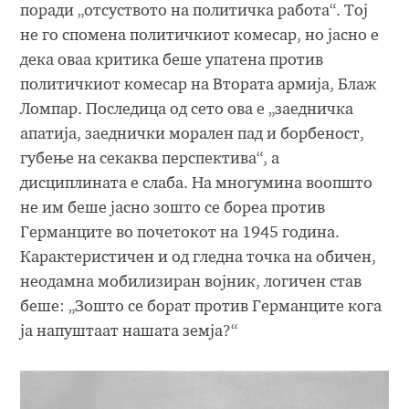
поради „отсуството на политичка работа“. Тој
не го спомена политичкиот комесар, но јасно е
дека оваа критика беше упатена против
политичкиот комесар на Втората армија, Блаж
Ломпар. Последица од сето ова е „заедничка
апатија, заеднички морален пад и борбеност,
губење на секаква перспектива“, а
дисциплината е слаба. На многумина воопшто
не им беше јасно зошто се бореа против
Германците во почетокот на 1945 година.
Карактеристичен и од гледна точка на обичен,
неодамна мобилизиран војник, логичен став
беше: „Зошто се борат против Германците кога
ја напуштаат нашата земја?“