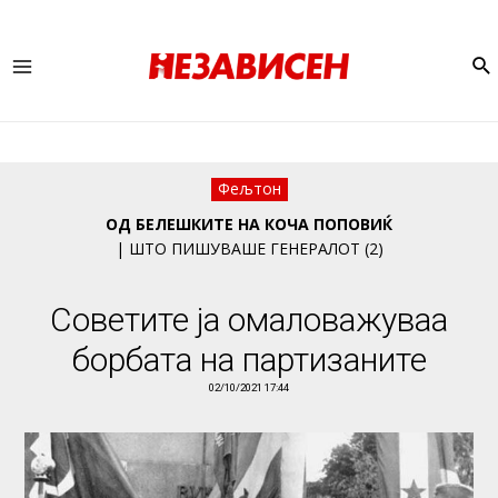
Se
Main
Menu
Фељтон
ОД БЕЛЕШКИТЕ НА КОЧА ПОПОВИЌ
| ШТО ПИШУВАШЕ ГЕНЕРАЛОТ (2)
Советите ја омаловажуваа
борбата на партизаните
02/10/2021 17:44