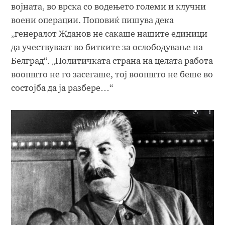
војната, во врска со водењето големи и клучни
воени операции. Поповиќ пишува дека
„генералот Жданов не сакаше нашите единици
да учествуваат во битките за ослободување на
Белград“. „Политичката страна на целата работа
воопшто не го засегаше, тој воопшто не беше во
состојба да ја разбере…“