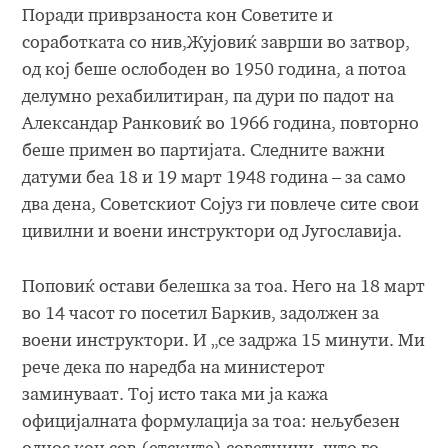
Поради приврзаноста кон Советите и
соработката со нив,Жујовиќ заврши во затвор,
од кој беше ослободен во 1950 година, а потоа
делумно рехабилитиран, па дури по падот на
Александар Ранковиќ во 1966 година, повторно
беше примен во партијата. Следните важни
датуми беа 18 и 19 март 1948 година – за само
два дена, Советскиот Сојуз ги повлече сите свои
цивилни и воени инструктори од Југославија.
Поповиќ остави белешка за тоа. Него на 18 март
во 14 часот го посетил Баркив, задолжен за
воени инструктори. И „се задржа 15 минути. Ми
рече дека по наредба на министерот
заминуваат. Тој исто така ми ја кажа
официјалната формулација за тоа: нељубезен