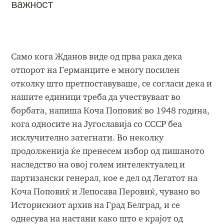
важност
Само кога Жданов виде од прва рака дека
отпорот на Германците е многу посилен
отколку што претпоставуваше, се согласи дека и
нашите единици треба да учествуваат во
борбата, напиша Коча Поповиќ во 1948 година,
кога односите на Југославија со СССР беа
исклучително затегнати. Во неколку
продолженија ќе пренесем избор од пишаното
наследство на овој голем интелектуалец и
партизански генерал, кое е дел од Легатот на
Коча Поповиќ и Лепосава Перовиќ, чувано во
Историскиот архив на Град Белград, и се
однесува на настани како што е крајот од