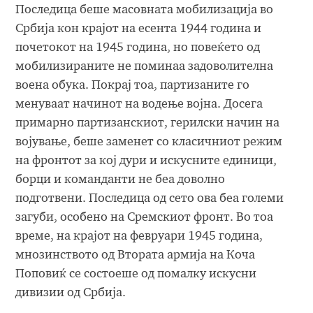
Последица беше масовната мобилизација во
Србија кон крајот на есента 1944 година и
почетокот на 1945 година, но повеќето од
мобилизираните не поминаа задоволителна
воена обука. Покрај тоа, партизаните го
менуваат начинот на водење војна. Досега
примарно партизанскиот, герилски начин на
војување, беше заменет со класичниот режим
на фронтот за кој дури и искусните единици,
борци и команданти не беа доволно
подготвени. Последица од сето ова беа големи
загуби, особено на Сремскиот фронт. Во тоа
време, на крајот на февруари 1945 година,
мнозинството од Втората армија на Коча
Поповиќ се состоеше од помалку искусни
дивизии од Србија.