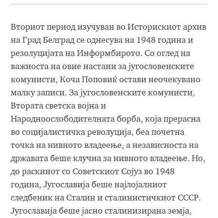
Вториот период изучуван во Историскиот архив
на Град Белград се однесува на 1948 година и
резолуцијата на Информбирото. Со оглед на
важноста на овие настани за југословенските
комунисти, Коча Поповиќ остави неочекувано
малку записи. За југословенските комунисти,
Втората светска војна и
Народноослободителната борба, која прерасна
во социјалистичка револуција, беа почетна
точка на нивното владеење, а независноста на
државата беше клучна за нивното владеење. Но,
до раскинот со Советскиот Сојуз во 1948
година, Југославија беше најлојалниот
следбеник на Сталин и сталинистичкиот СССР.
Југославија беше јасно сталинизирана земја,