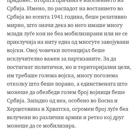
придонес. Втората причина е населението на
Србија. Имено, по распадот на востанието во
Србија во есента 1941 година, беше релативно
мирно, што значи дека во него имаше многу
млади луѓе кои не беа мобилизирани или не се
приклучија на ниту една од многуте завојувани
војски. Овој човечки потенцијал беше
исклучително важен за партизаните. За да
постигнат политички, но и територијални цели,
им требаше голема војска, многу поголема
отколку што беше порано, а единствената што
можеше да обезбеди голем број војници беше
Србија. Западно од неа, особено во Босна и
Херцеговина и Хрватска, огромен број луѓе беа
вклучени во различни армии и ретко кој друг
можеше да се мобилизира.