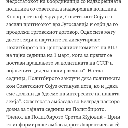
недостатокот на координација со надворешната
политика со советската надворешна политика.
Кон крајот на февруари, Советскиот Сојуз го
засили притисокот врз Југославија и одби да го
продолжи трговскиот договор. Односите меѓу
двете земји и партиите ги дискутираше
Политбирото на Централниот комитет на КПЈ
на тајна седница на 1 март, кога за првпат се
постави прашањето за политиката на СССР и
појавените „идеолошки разлики“. На таа
седница, Политбирото заклучи дека политиката
кон Советскиот Сојуз останува иста, но и „дека
сме должни да бдееме на интересите на нашата
земја“. Советската амбасада во Белград наскоро
дозна за тајната седница на Политбирото.
Членот на Политбирото Сретен Жујовиќ – Црни
го информираше амбасадорот Лаврентиев за сѐ.