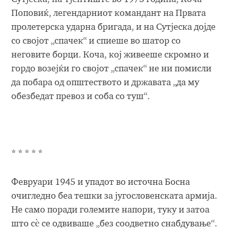
Поповиќ, легендарниот командант на Првата
пролетерска ударна бригада, и на Сутјеска дојде
со својот „спачек“ и спиеше во шатор со
неговите борци. Коча, кој живееше скромно и
гордо возејќи го својот „спачек“ не ни помисли
да побара од општеството и државата „да му
обезбедат превоз и соба со туш“.
* * * * *
Февруари 1945 и упадот во источна Босна
очигледно беа тешки за југословенската армија.
Не само поради големите напори, туку и затоа
што сѐ се одвиваше „без соодветно снабдување“.