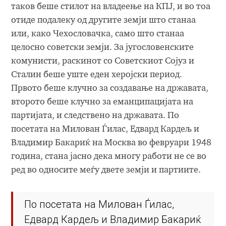
таков беше стилот на владеење на КПЈ, и во тоа
отиде подалеку од другите земји што станаа
или, како Чехословачка, само што станаа
целосно советски земји. За југословенските
комунисти, раскинот со Советскиот Сојуз и
Сталин беше уште еден херојски период.
Првото беше клучно за создавање на државата,
второто беше клучно за еманципацијата на
партијата, и следствено на државата. По
посетата на Милован Ѓилас, Едвард Кардељ и
Владимир Бакариќ на Москва во февруари 1948
година, стана јасно дека многу работи не се во
ред во односите меѓу двете земји и партиите.
По посетата на Милован Ѓилас,
Едвард Кардељ и Владимир Бакариќ