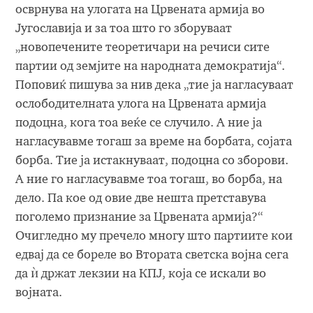
осврнува на улогата на Црвената армија во
Југославија и за тоа што го зборуваат
„новопечените теоретичари на речиси сите
партии од земјите на народната демократија“.
Поповиќ пишува за нив дека „тие ја нагласуваат
ослободителната улога на Црвената армија
подоцна, кога тоа веќе се случило. А ние ја
нагласувавме тогаш за време на борбата, сојата
борба. Тие ја истакнуваат, подоцна со зборови.
А ние го нагласувавме тоа тогаш, во борба, на
дело. Па кое од овие две нешта претставува
поголемо признание за Црвената армија?“
Очигледно му пречело многу што партиите кои
едвај да се бореле во Втората светска војна сега
да ѝ држат лекзии на КПЈ, која се искали во
војната.