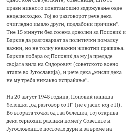
однос кон сов.(етските) советници, што го
прави нивното понатамошно задржување овде
нецелисходно. Тој во разговорот рече дека
очигледно имало други, подлабоки причини“.
Тие 15 минути беа сосема доволни за Поповиќ и
Баркив да разговараат за политички помалку
важни, но не толку неважни животни прашања.
Баркив побара од Поповиќ да му ја предаде
својата вила на Сидорович (советското воено
аташе во Југославија), и рече дека „мисли дека
не му треба никакво испраќање“.
На 20 август 1948 година, Поповиќ напиша
белешка „од разговор со П“ (не е јасно кој е П).
Во втората точка од таа белешка, тој открива
дека сериозни разлики помеѓу Советите и
Југословените постоеле дури и за време на