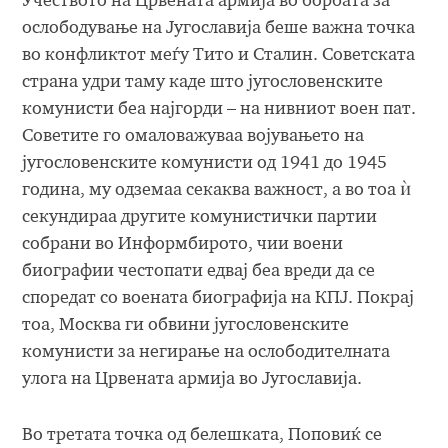
Учеството на Црвената армија во борбата за
ослободување на Југославија беше важна точка
во конфликтот меѓу Тито и Сталин. Советската
страна удри таму каде што југословенските
комунисти беа најгорди – на нивниот воен пат.
Советите го омаловажуваа војувањето на
југословенските комунисти од 1941 до 1945
година, му одземаа секаква важност, а во тоа ѝ
секундираа другите комунистички партии
собрани во Информбирото, чии воени
биографии честопати едвај беа вреди да се
споредат со воената биографија на КПЈ. Покрај
тоа, Москва ги обвини југословенските
комунисти за негирање на ослободителната
улога на Црвената армија во Југославија.
Во третата точка од белешката, Поповиќ се