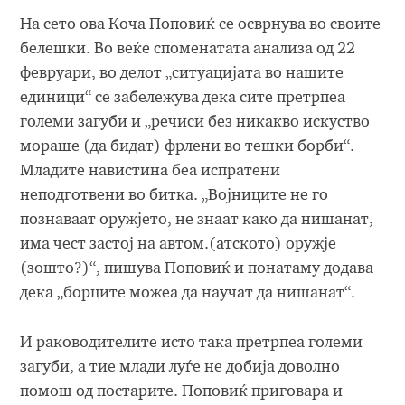
На сето ова Коча Поповиќ се осврнува во своите
белешки. Во веќе споменатата анализа од 22
февруари, во делот „ситуацијата во нашите
единици“ се забележува дека сите претрпеа
големи загуби и „речиси без никакво искуство
мораше (да бидат) фрлени во тешки борби“.
Младите навистина беа испратени
неподготвени во битка. „Војниците не го
познаваат оружјето, не знаат како да нишанат,
има чест застој на автом.(атското) оружје
(зошто?)“, пишува Поповиќ и понатаму додава
дека „борците можеа да научат да нишанат“.
И раководителите исто така претрпеа големи
загуби, а тие млади луѓе не добија доволно
помош од постарите. Поповиќ приговара и