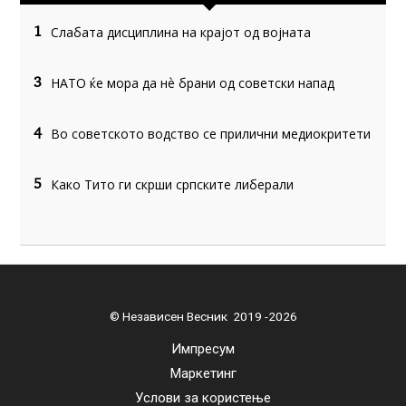
Слабата дисциплина на крајот од војната
1
НАТО ќе мора да нѐ брани од советски напад
3
Во советското водство се прилични медиокритети
4
Како Тито ги скрши српските либерали
5
© Независен Весник 2019 -2026
Импресум
Маркетинг
Услови за користење