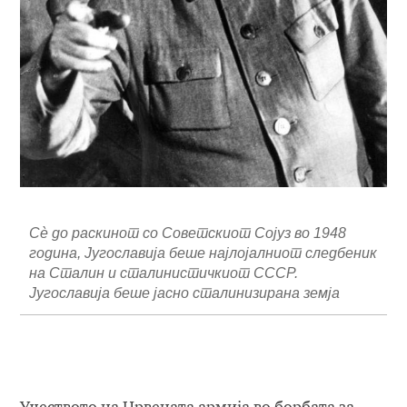
Сѐ до раскинот со Советскиот Сојуз во 1948
година, Југославија беше најлојалниот следбеник
на Сталин и сталинистичкиот СССР.
Југославија беше јасно сталинизирана земја