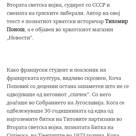
Втората светска војна, судирот со СССР и
смената на српските либерали. Автор на овој
текст е познатиот хрватски историчар
Тихомир
Понош
, а е објавен во хрватскиот магазин
„Новости“.
Како француски студент и поклоник на
француската култура, видливо скромен, Коча
Поповиќ со децении остана запаметен што не се
одвојуваше од неговиот „спачек“. Со него
доаѓаше во Собранието на Југославија. Кога се
одбележуваше 30-годишнината од една од
најголемите битки на Титовите партизани во
Втората светска војна, познатата Битка на
Сутјеска, на Тјентиште во 1973 година, Коча