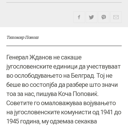
Тихомир Понош
Генерал Жданов не сакаше
југословенските единици да учествуваат
во ослободувањето на Белград. Тој не
беше во состопјба да разбере што значи
тоа за нас, пишува Коча Поповиќ.
Советите го омаловажуваа војувањето
на југословенските комунисти од 1941 до
1945 година, му одземаа секаква