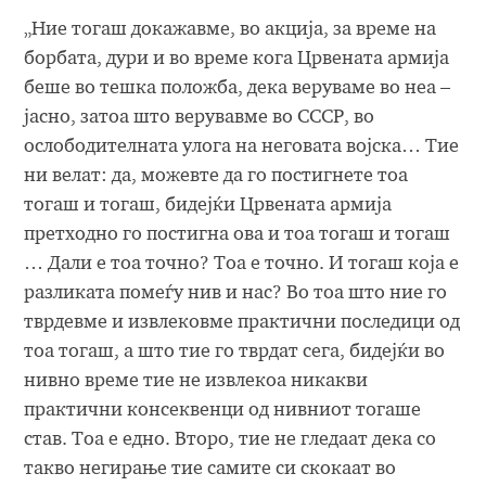
„Ние тогаш докажавме, во акција, за време на
борбата, дури и во време кога Црвената армија
беше во тешка положба, дека веруваме во неа –
јасно, затоа што верувавме во СССР, во
ослободителната улога на неговата војска… Тие
ни велат: да, можевте да го постигнете тоа
тогаш и тогаш, бидејќи Црвената армија
претходно го постигна ова и тоа тогаш и тогаш
… Дали е тоа точно? Тоа е точно. И тогаш која е
разликата помеѓу нив и нас? Во тоа што ние го
тврдевме и извлековме практични последици од
тоа тогаш, а што тие го тврдат сега, бидејќи во
нивно време тие не извлекоа никакви
практични консеквенци од нивниот тогаше
став. Тоа е едно. Второ, тие не гледаат дека со
такво негирање тие самите си скокаат во