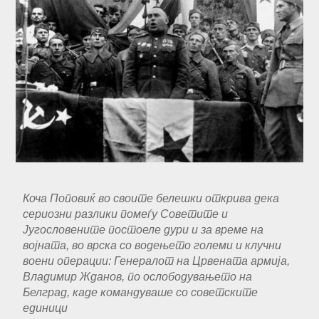
Коча Поповиќ во своите белешки открива дека
сериозни разлики помеѓу Советите и
Југословените постоеле дури и за време на
војната, во врска со водењето големи и клучни
воени операции: Генералот на Црвената армија,
Владимир Жданов, по ослободувањето на
Белград, каде командуваше со советските
единици