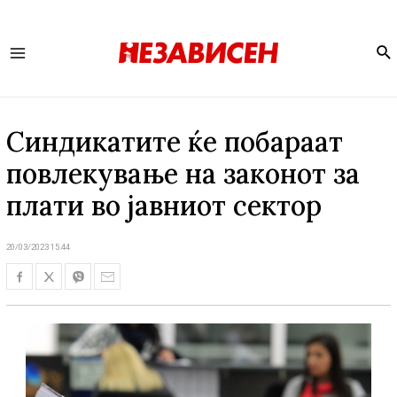
Se
Main
Menu
Синдикатите ќе побараат
повлекување на законот за
плати во јавниот сектор
20/03/2023 15:44