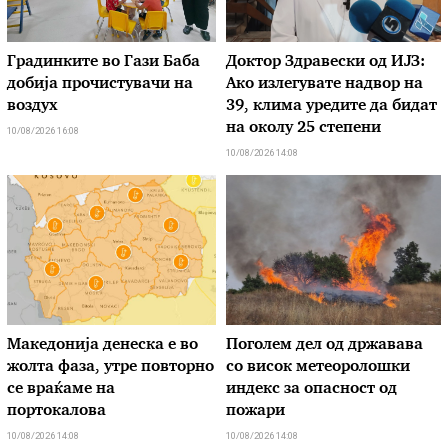
Градинките во Гази Баба
Доктор Здравески од ИЈЗ:
добија прочистувачи на
Ако излегувате надвор на
воздух
39, клима уредите да бидат
на околу 25 степени
10/08/2026 16:08
10/08/2026 14:08
Македонија денеска е во
Поголем дел од државава
жолта фаза, утре повторно
со висок метеоролошки
се враќаме на
индекс за опасност од
портокалова
пожари
10/08/2026 14:08
10/08/2026 14:08