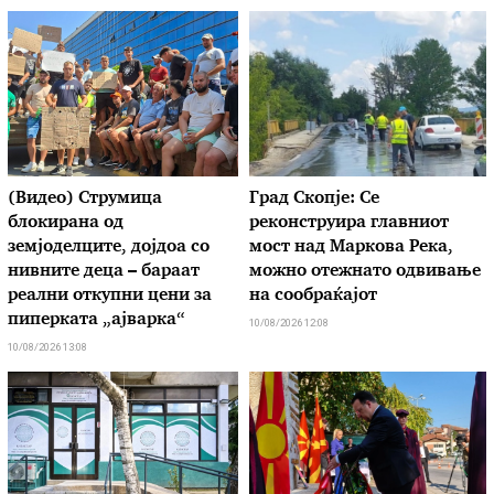
(Видео) Струмица
Град Скопје: Се
блокирана од
реконструира главниот
земјоделците, дојдоа со
мост над Маркова Река,
нивните деца – бараат
можно отежнато одвивање
реални откупни цени за
на сообраќајот
пиперката „ајварка“
10/08/2026 12:08
10/08/2026 13:08