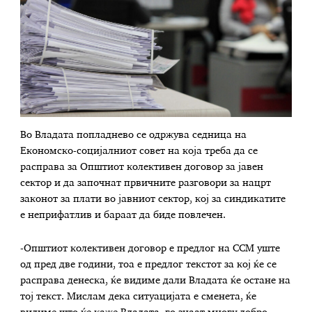
Во Владата попладнево се одржува седница на
Економско-социјалниот совет на која треба да се
расправа за Општиот колективен договор за јавен
сектор и да започнат првичните разговори за нацрт
законот за плати во јавниот сектор, кој за синдикатите
е неприфатлив и бараат да биде повлечен.
-Општиот колективен договор е предлог на ССМ уште
од пред две години, тоа е предлог текстот за кој ќе се
расправа денеска, ќе видиме дали Владата ќе остане на
тој текст. Мислам дека ситуацијата е сменета, ќе