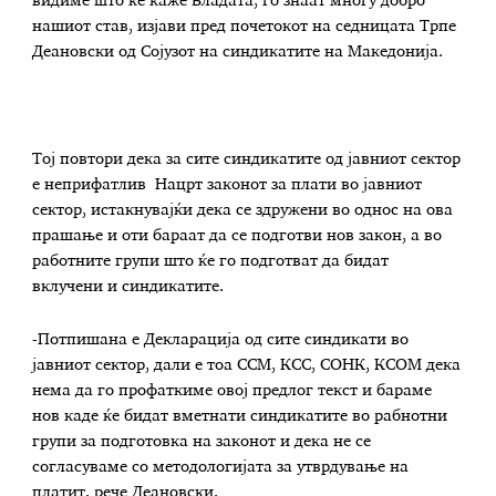
видиме што ќе каже Владата, го знаат многу добро
нашиот став, изјави пред почетокот на седницата Трпе
Деановски од Сојузот на синдикатите на Македонија.
Тој повтори дека за сите синдикатите од јавниот сектор
е неприфатлив Нацрт законот за плати во јавниот
сектор, истакнувајќи дека се здружени во однос на ова
прашање и оти бараат да се подготви нов закон, а во
работните групи што ќе го подготват да бидат
вклучени и синдикатите.
-Потпишана е Декларација од сите синдикати во
јавниот сектор, дали е тоа ССМ, КСС, СОНК, КСОМ дека
нема да го профаткиме овој предлог текст и бараме
нов каде ќе бидат вметнати синдикатите во рабнотни
групи за подготовка на законот и дека не се
согласуваме со методологијата за утврдување на
платит, рече Деановски.