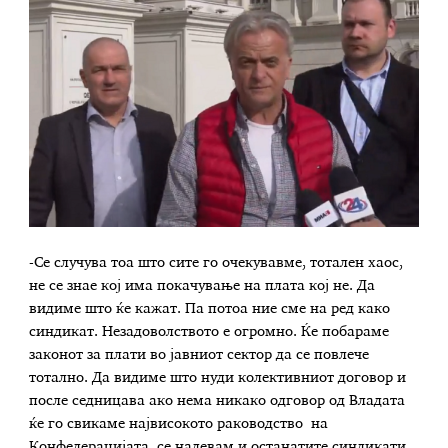
-Се случува тоа што сите го очекувавме, тотален хаос,
не се знае кој има покачување на плата кој не. Да
видиме што ќе кажат. Па потоа ние сме на ред како
синдикат. Незадоволството е огромно. Ќе побараме
законот за плати во јавниот сектор да се повлече
тотално. Да видиме што нуди колективниот договор и
после седницава ако нема никако одговор од Владата
ќе го свикаме највисокото раководство
на
Конфедерацијата, се надевам и останатите синдикати