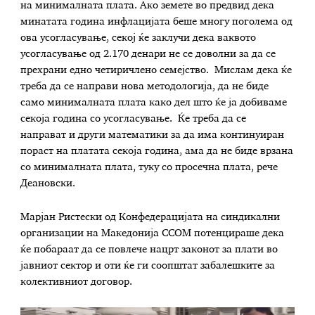
на минималната плата.
Ако земете во предвид дека
минатата година инфлацијата беше многу поголема од
ова усогласување, секој ќе заклучи дека ваквото
усогласување од 2.170 денари не се доволни за да се
прехрани едно четиричлено семејство.
Мислам дека ќе
треба да се направи нова методологија, да не биде
само минималната плата како дел што ќе ја добиваме
секоја година со усогласување.
Ќе треба да се
направат и други математики за да има континуиран
пораст на платата секоја година, ама да не биде врзана
со минималната плата, туку со просечна плата, рече
Деановски.
Марјан Ристески од Конфедерацијата на синдикални
организации на Македонија ССОМ потенцираше дека
ќе побараат да се повлече нацрт законот за плати во
јавниот сектор и оти ќе ги соопштат забалешките за
колективниот договор.