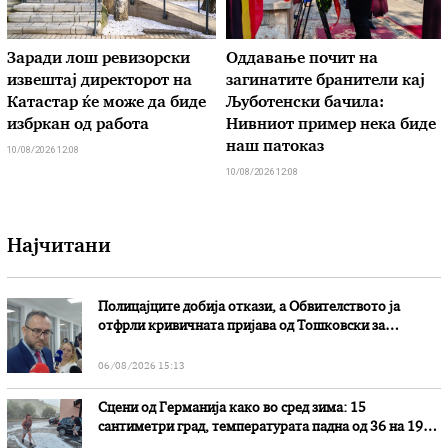
Заради лош ревизорски
Оддавање почит на
извештај директорот на
загинатите бранители кај
Катастар ќе може да биде
Љуботенски бачила:
избркан од работа
Нивниот пример нека биде
наш патоказ
10/08/2026 12:08
10/08/2026 12:08
Најчитани
Полицајците добија откази, а Обвителството ја
отфрли кривичната пријава од Тошковски за
наводни злоупотреби
06/08/2026 15:13
Сцени од Германија како во сред зима: 15
сантиметри град, температурата падна од 36 на 19
степени