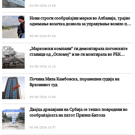
04/08/2026 13:08
Нови строги сообраќајни мерки во Aлбанија, трајно
одземање возачка дозвола за управување возило под
дејство на алкохол и големи парични казни
09/08/2026 07:58
„Марковски компани“ ги демонтирала погонските
станици од „Осломеј“ и не ги монтирала во РЕК
„Битола“, стои во вештачењето на обвинителството
04/08/2026 15:15
Почина Мила Камбовска, поранешен судија на
Врховниот суд
09/08/2026 14:08
Двајца државјани на Србија се тешко повредени во
сообраќајката на патот Прилеп-Битола
05/08/2026 13:37