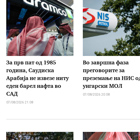
За прв пат од 1985
Во завршна фаза
година, Саудиска
преговорите за
Арабија не извезе ниту
преземање на НИС о
еден барел нафта во
унгарски МОЛ
САД
07/08/2026 20:08
07/08/2026 21:08