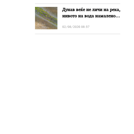
Дунав веќе не личи на река,
нивото на вода намалено
за речиси еден метар во
02/08/2026 08:57
Бугарија