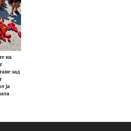
е на
т
тане зад
т
т ја
ната