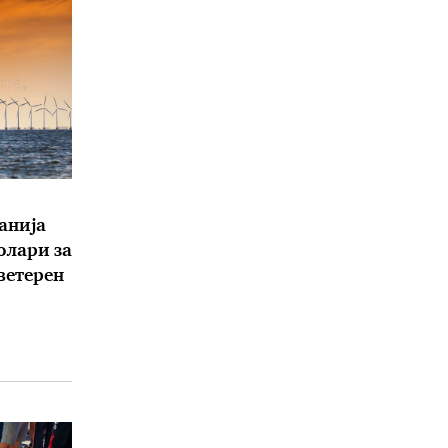
анија
олари за
 ветерен