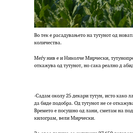
Во тек е расадувањето на тутунот од новат
количества.
Меѓу нив е и Николче Мирчески, тутунопро
откажува од тутунот, но сака реално д аби
-Садам околу 25 декари тутун, исто како 
да биде подобра. Од тутунот не се откажув
Времето е посушно од лани, сметам на под
килограм, вели Мирчески.