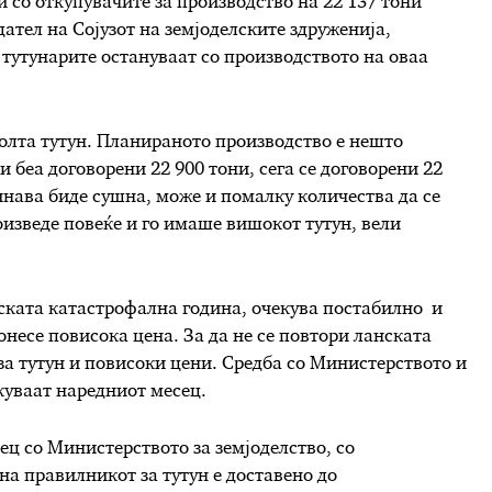
и со откупувачите за производство на 22 137 тони
ател на Сојузот на земјоделските здруженија,
тутунарите остануваат со производството на оваа
еколта тутун. Планираното производство е нешто
и беа договорени 22 900 тони, сега се договорени 22
инава биде сушна, може и помалку количества да се
изведе повеќе и го имаше вишокот тутун, вели
нската катастрофална година, очекува постабилно и
онесе повисока цена. За да не се повтори ланската
за тутун и повисоки цени. Средба со Министерството и
екуваат наредниот месец.
ц со Министерството за земјоделство, со
а правилникот за тутун е доставено до