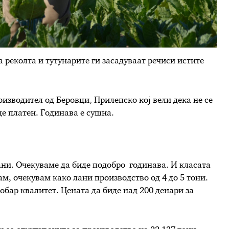
а реколта и тутунарите ги засадуваат речиси истите
изводител од Беровци, Прилепско кој вели дека не се
де платен. Годинава е сушна.
лани. Очекуваме да биде подобро годинава. И класата
ам, очекувам како лани производство од 4 до 5 тони.
обар квалитет. Цената да биде над 200 денари за