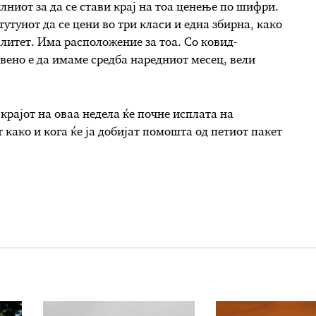
ниот за да се стави крај на тоа ценење по шифри.
утунот да се цени во три класи и една збирна, како
валитет. Има расположение за тоа. Со ковид-
авено е да имаме средба наредниот месец, вели
крајот на оваа недела ќе почне исплата на
т како и кога ќе ја добијат помошта од петиот пакет