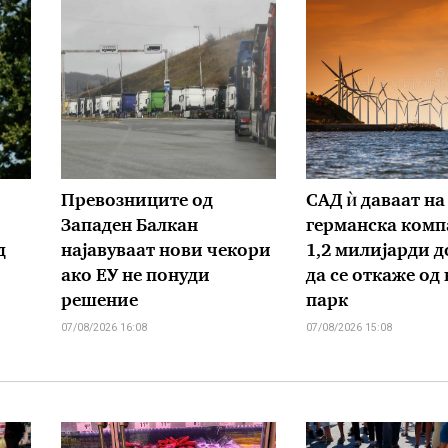
Превозниците од
САД ѝ даваат на
Западен Балкан
германска комп
д
најавуваат нови чекори
1,2 милијарди д
ако ЕУ не понуди
да се откаже од
решение
парк
07/08/2026 16:08
07/08/2026 15:08