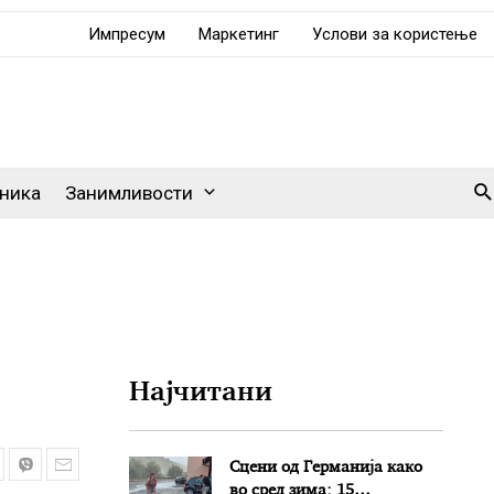
Импресум
Маркетинг
Услови за користење
Se
ника
Занимливости
Најчитани
Сцени од Германија како
во сред зима: 15