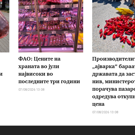
ФАО: Цените на
Производителит
храната во јули
„ајварка“ бараа
и
највисоки во
државата да зас
последните три години
нив, министеро
порачува пазаро
07/08/2026 13:08
одредува откуп
цена
07/08/2026 13:08