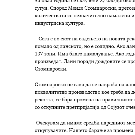
За оваа година се склучени 27 650 договор
тутун. Според Менде Стомнароски, претсед
количествата се незначително намалени и 
индустриска култура.
– Сега е во екот на садењето на новата р
помало од ланското, но е солидно. Ако лан
137 тони. Има благо намалување. Ако год
произведат. Лани поради дождовите се про
Стомнароски.
Стомнароски не сака да се навраќа на ла
поквалитетно производство кое треба да д
реколта, се бара промена на правилникот 
со откупните претпријатија од Сојузот оч
-Очекувам да имаме средби наредниот месе
откупувачите. Нашето барање за промена н