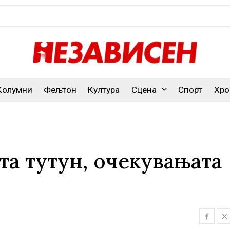
Колумни
Фељтон
Култура
Сцена
Спорт
Хро
та тутун, очекувањата