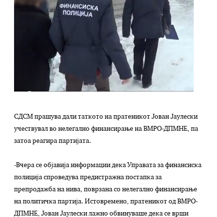
СДСМ прашува дали таткото на пратеникот Јован Јаулески
учествувал во нелегално финансирање на ВМРО-ДПМНЕ, па
затоа реагира партијата.
-Вчера се објавија информации дека Управата за финансиска
полиција спроведува предистражна постапка за
препродажба на нива, поврзана со нелегално финансирање
на политичка партија. Истовремено, пратеникот од ВМРО-
ДПМНЕ, Јован Јаулески лажно обвинуваше дека се врши