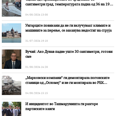
сантиметри град, температурата падна од 36 на 19
степени
04/08/2026 13:08
Унгарците повикани да не ги вклучуваат климите и
машините за перење, се заканува недостиг на струја
31/07/2026 19:10
Вучиќ: Ако Дунав падне уште 30 сантиметри, готови
сме
01/08/2026 16:28
„Марковски компани“ ги демонтирала погонските
станици од „Осломеј“ и не ги монтирала во РЕК
„Битола“, стои во вештачењето на обвинителството
04/08/2026 15:15
И инцидентот во Ташмаруништa ги разгоре
партиските кавги