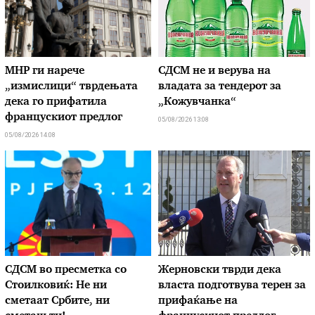
МНР ги нарече
СДСМ не и верува на
„измислици“ тврдењата
владата за тендерот за
дека го прифатила
„Кожувчанка“
францускиот предлог
05/08/2026 13:08
05/08/2026 14:08
СДСМ во пресметка со
Жерновски тврди дека
Стоилковиќ: Не ни
власта подготвува терен за
сметаат Србите, ни
прифаќање на