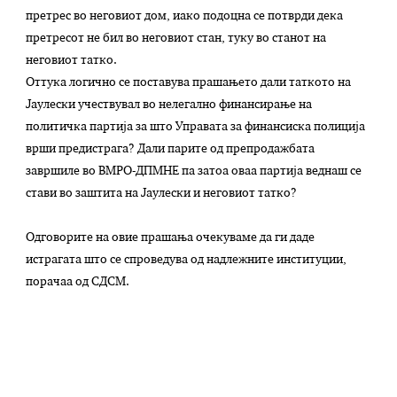
претрес во неговиот дом, иако подоцна се потврди дека
претресот не бил во неговиот стан, туку во станот на
неговиот татко.
Оттука логично се поставува прашањето дали таткото на
Јаулески учествувал во нелегално финансирање на
политичка партија за што Управата за финансиска полиција
врши предистрага? Дали парите од препродажбата
завршиле во ВМРО-ДПМНЕ па затоа оваа партија веднаш се
стави во заштита на Јаулески и неговиот татко?
Одговорите на овие прашања очекуваме да ги даде
истрагата што се спроведува од надлежните институции,
порачаа од СДСМ.