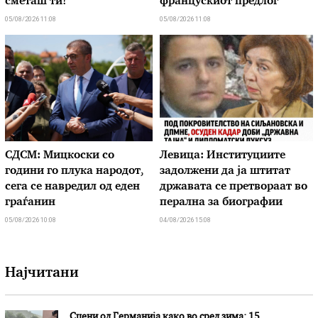
сметаш ти!
францускиот предлог
05/08/2026 11:08
05/08/2026 11:08
СДСМ: Мицкоски со
Левица: Институциите
години го плука народот,
задолжени да ја штитат
сега се навредил од еден
државата се претвораат во
граѓанин
перална за биографии
05/08/2026 10:08
04/08/2026 15:08
Најчитани
Сцени од Германија како во сред зима: 15