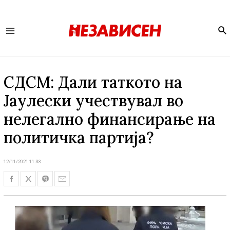
Se
Main
Menu
СДСМ: Дали таткото на
Јаулески учествувал во
нелегално финансирање на
политичка партија?
12/11/2021 11:33