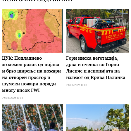
ЦУК: Попладнево
Гори ниска вегетација,
зголемен ризик од појава
дрва и пченка во Горно
и брзо ширење на пожари
Лисиче и депонијата на
на отворен простор и
излезот од Крива Паланка
шумски пожари поради
09/08/2026 10:08
многу висок FWI
09/08/2026 10:08