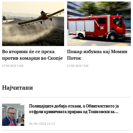
Во вторник ќе се прска
Пожар избувна кај Момин
против комарци во Скопје
Поток
07/08/2026 16:08
07/08/2026 15:08
Најчитани
Полицајците добија откази, а Обвителството ја
отфрли кривичната пријава од Тошковски за
наводни злоупотреби
06/08/2026 15:13