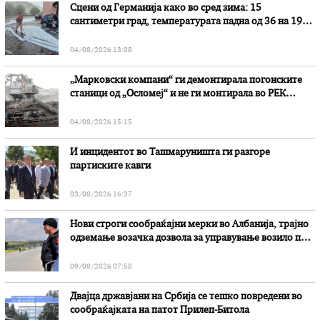
Сцени од Германија како во сред зима: 15
сантиметри град, температурата падна од 36 на 19
степени
04/08/2026 13:08
„Марковски компани“ ги демонтирала погонските
станици од „Осломеј“ и не ги монтирала во РЕК
„Битола“, стои во вештачењето на обвинителството
04/08/2026 15:15
И инцидентот во Ташмаруништa ги разгоре
партиските кавги
03/08/2026 16:37
Нови строги сообраќајни мерки во Aлбанија, трајно
одземање возачка дозвола за управување возило под
дејство на алкохол и големи парични казни
09/08/2026 07:58
Двајца државјани на Србија се тешко повредени во
сообраќајката на патот Прилеп-Битола