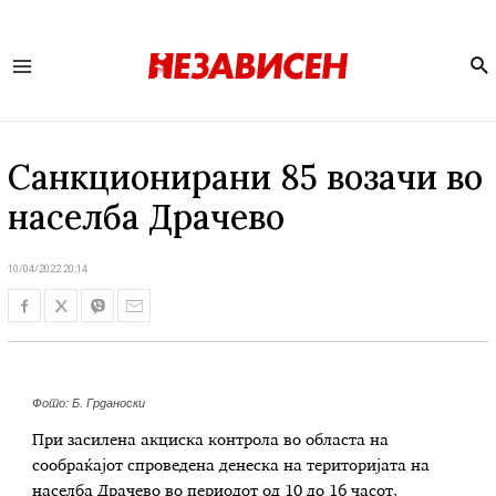
Se
Main
Menu
Санкционирани 85 возачи во
населба Драчево
10/04/2022 20:14
Фото: Б. Грданоски
При засилена акциска контрола во областа на
сообраќајот спроведена денеска на територијата на
населба Драчево во периодот од 10 до 16 часот,