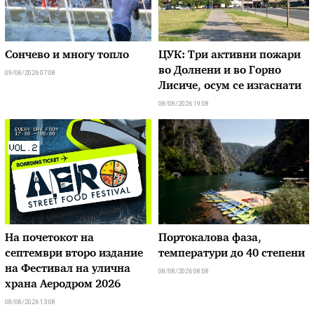
Сончево и многу топло
ЦУК: Три активни пожари
во Долнени и во Горно
09/08/2026 07:08
Лисиче, осум се изгаснати
08/08/2026 19:08
На почетокот на
Портокалова фаза,
септември второ издание
температури до 40 степени
на Фестивал на улична
08/08/2026 08:08
храна Аеродром 2026
08/08/2026 13:08