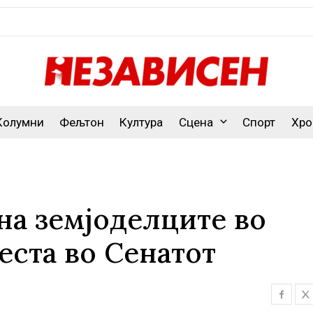
Колумни
Фељтон
Култура
Сцена
Спорт
Хро
на земјоделците во
еста во Сенатот