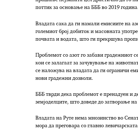
прашање нејзината цел драстично да го н
поттик за основање на БББ во 2019 година
Владата сака да ги намали емисиите на азо
големиот број добиток и масовната употре
почвата и водата, што ги прекршува пропи
Проблемот со азот го забави градежниот с
кои се залагаат за зачувување на животнат
се наложува на владата да ги ограничи еми
нови градежни дозволи.
БББ тврди дека проблемот е пренадуен и 
земјоделците, што доведе до затворање на
Владата на Руте нема мнозинство во Сенат
мора да преговара со главно левичарската