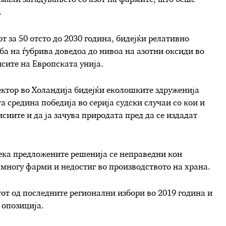
амали загадувањето со азот на фармите, што беше
.
т за 50 отсто до 2030 година, бидејќи релативно
ба на ѓубрива доведоа до нивоа на азотни оксиди во
сите на Европската унија.
ектор во Холандија бидејќи еколошките здруженија
а средина победија во серија судски случаи со кои и
сиите и да ја зачува природата пред да се издадат
дека предложените решенија се неправедни кон
 многу фарми и недостиг во производството на храна.
от од последните регионални избори во 2019 година и
 опозиција.