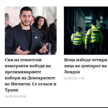
Син на египетски
Жена избоде четири
имигранти победи на
лица во центарот на
прелиминарните
Лондон
избори на Демократите
05/08/2026 17:08
во Мичиген. Се огласи и
Трамп
05/08/2026 18:08