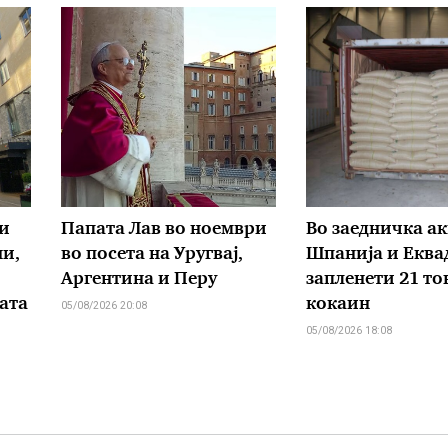
и
Папата Лав во ноември
Во заедничка ак
ни,
во посета на Уругвај,
Шпанија и Еква
Аргентина и Перу
запленети 21 то
ата
кокаин
05/08/2026 20:08
05/08/2026 18:08