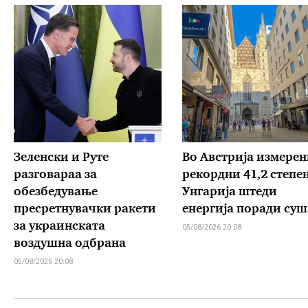
Зеленски и Руте
Во Австрија измерен
разговараа за
рекордни 41,2 степе
обезбедување
Унгарија штеди
пресретнувачки ракети
енергија поради суш
за украинската
05/08/2026 20:08
воздушна одбрана
05/08/2026 20:08