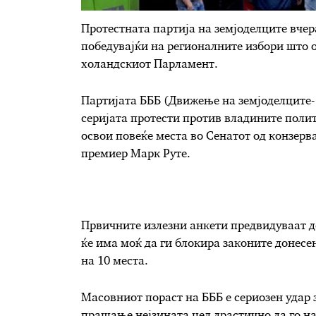
Протестната партија на земјоделците вчер
победувајќи на регионалните избори што о
холандскиот Парламент.
Партијата БББ (Движење на земјоделците- 
серијата протести против владините полит
освои повеќе места во Сенатот од конзерв
премиер Марк Руте.
Првичните излезни анкети предвидуваат де
ќе има моќ да ги блокира законите донесе
на 10 места.
Масовниот пораст на БББ е сериозен удар з