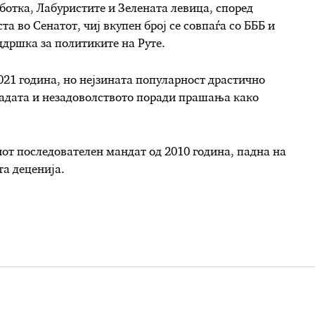
аботка, Лабуристите и Зелената левица, според
та во Сенатот, чиј вкупен број се совпаѓа со БББ и
ддршка за политиките на Руте.
021 година, но нејзината популарност драстично
ладата и незадоволството поради прашања како
иот последователен мандат од 2010 година, падна на
та деценија.