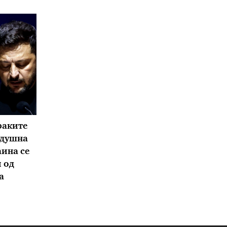
раките
здушна
аина се
 од
а