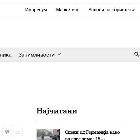
Импресум
Маркетинг
Услови за користење
Se
ника
Занимливости
Најчитани
Сцени од Германија како
во сред зима: 15