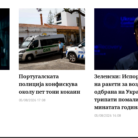
Португалската
Зеленски: Испо
полиција конфискува
на ракети за во
околу пет тони кокаин
одбрана на Укр
трипати помали
05/08/2026 17:08
минатата годин
05/08/2026 16:08