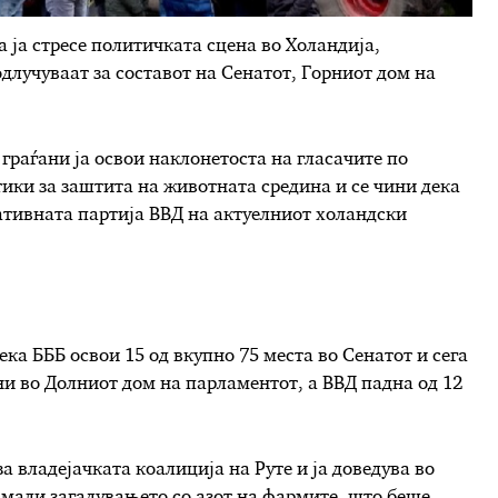
а ја стресе политичката сцена во Холандија,
длучуваат за составот на Сенатот, Горниот дом на
граѓани ја освои наклонетоста на гласачите по
ики за заштита на животната средина и се чини дека
ативната партија ВВД на актуелниот холандски
ка БББ освои 15 од вкупно 75 места во Сенатот и сега
ни во Долниот дом на парламентот, а ВВД падна од 12
а владејачката коалиција на Руте и ја доведува во