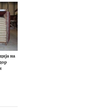
ција на
дор
н