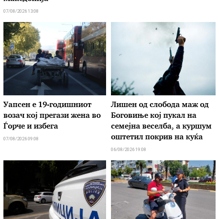
07/08/2026 13:08
Уапсен е 19-годишниот
Лишен од слобода маж од
возач кој прегази жена во
Боговиње кој пукал на
Ѓорче и избега
семејна веселба, а куршум
оштетил покрив на куќа
07/08/2026 09:08
06/08/2026 19:08