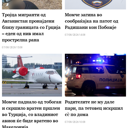
Тројца мигранти од
Момче загина во
Авганистан пронајдени
сообраќајка на патот од
близу границата со Грција
Радишани кон Побожје
– еден од нив имал
07/08/2026 14:08
прострелна рана
07/08/2026 15:08
Момче паднало од тобоган
Родителите не му дале
и скршило вратен пршлен
пари, па тетовец искршил
во Турција, со владиниот
сѐ по дома
авион ќе биде вратено во
07/08/2026 10:08
Македонија