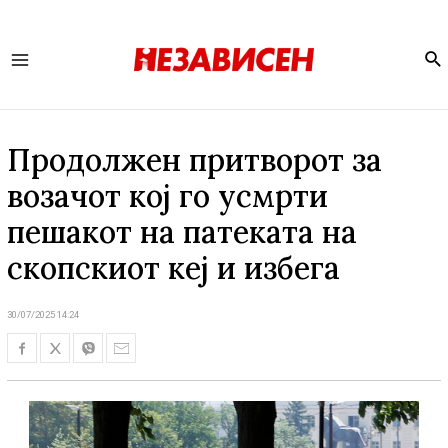
Se
Main
Menu
Продолжен притворот за
возачот кој го усмрти
пешакот на патеката на
скопскиот кеј и избега
30/07/2025 14:24