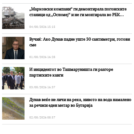
„Марковски компани“ ги демонтирала погонските
станици од „Осломеј“ и не ги монтирала во РЕК
„Битола“, стои во вештачењето на обвинителството
04/08/2026 15:15
Вучиќ: Ако Дунав падне уште 30 сантиметри, готови
сме
01/08/2026 16:28
И инцидентот во Ташмаруништa ги разгоре
партиските кавги
03/08/2026 16:37
Дунав веќе не личи на река, нивото на вода намалено
за речиси еден метар во Бугарија
02/08/2026 08:57