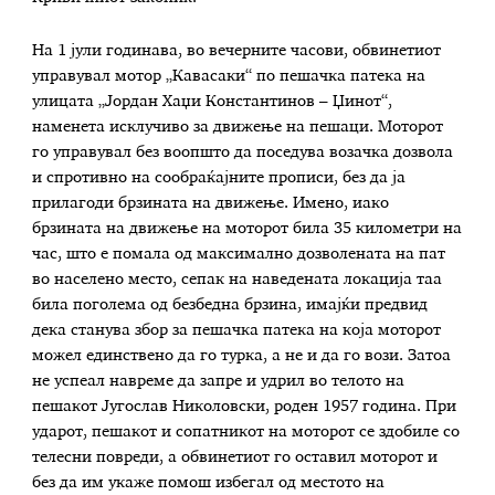
На 1 јули годинава, во вечерните часови, обвинетиот
управувал мотор „Кавасаки“ по пешачка патека на
улицата „Јордан Хаџи Константинов – Џинот“,
наменета исклучиво за движење на пешаци. Моторот
го управувал без воопшто да поседува возачка дозвола
и спротивно на сообраќајните прописи, без да ја
прилагоди брзината на движење. Имено, иако
брзината на движење на моторот била 35 километри на
час, што е помала од максимално дозволената на пат
во населено место, сепак на наведената локација таа
била поголема од безбедна брзина, имајќи предвид
дека станува збор за пешачка патека на која моторот
можел единствено да го турка, а не и да го вози. Затоа
не успеал навреме да запре и удрил во телото на
пешакот Југослав Николовски, роден 1957 година. При
ударот, пешакот и сопатникот на моторот се здобиле со
телесни повреди, а обвинетиот го оставил моторот и
без да им укаже помош избегал од местото на