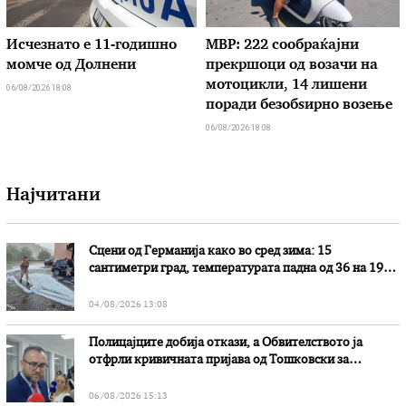
Исчезнато е 11-годишно
МВР: 222 сообраќајни
момче од Долнени
прекршоци од возачи на
мотоцикли, 14 лишени
06/08/2026 18:08
поради безобѕирно возење
06/08/2026 18:08
Најчитани
Сцени од Германија како во сред зима: 15
сантиметри град, температурата падна од 36 на 19
степени
04/08/2026 13:08
Полицајците добија откази, а Обвителството ја
отфрли кривичната пријава од Тошковски за
наводни злоупотреби
06/08/2026 15:13