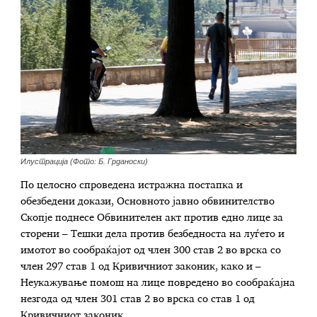
Илустрација (Фото: Б. Грданоски)
По целосно спроведена истражна постапка и
обезбедени докази, Основното јавно обвинителство
Скопје поднесе Обвинителен акт против едно лице за
сторени – Тешки дела против безбедноста на луѓето и
имотот во сообраќајот од член 300 став 2 во врска со
член 297 став 1 од Кривичниот законик, како и –
Неукажување помош на лице повредено во сообраќајна
незгода од член 301 став 2 во врска со став 1 од
Кривичниот законик.