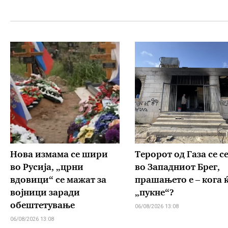
Нова измама се шири
Теророт од Газа се с
во Русија, „црни
во Западниот Брег,
вдовици“ се мажат за
прашањето е – кога 
војници заради
„пукне“?
обештетување
06/08/2026 13:08
06/08/2026 13:08