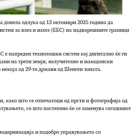
а донела одлука од 12 октомври 2025 година да
истем за влез и излез (ЕЕС) на надворешните граници
С е напреден технолошки систем кој дигитално ќе ги
јани на трети земји, вклучително и македонски
о некоја од 29-те држави од Шенген зоната.
, како што се отпечатоци од прсти и фотографија од
тувањето, со што постепено ќе се заменува сегашниот
 модернизација и подобро управувањето со