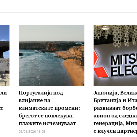
ели
Португалија под
Јапонија, Велик
влијание на
Британија и Ит
ќе
климатските промени:
развиваат борб
брегот се повлекува,
авион од следна
плажите исчезнуваат
генерација, М
е клучен партне
06/08/2026 13:08