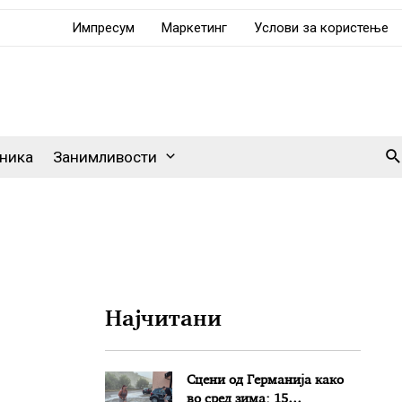
Импресум
Маркетинг
Услови за користење
Se
ника
Занимливости
Најчитани
Сцени од Германија како
во сред зима: 15