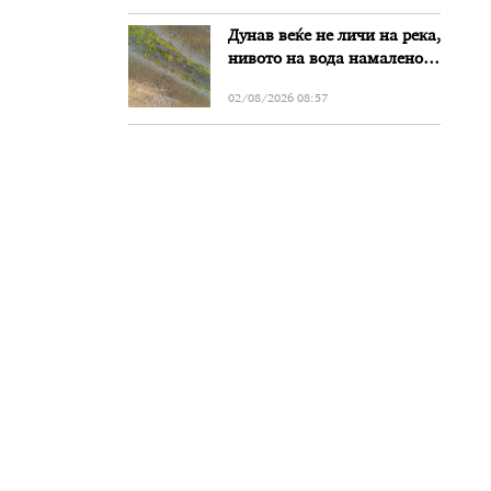
Дунав веќе не личи на река,
нивото на вода намалено
за речиси еден метар во
02/08/2026 08:57
Бугарија