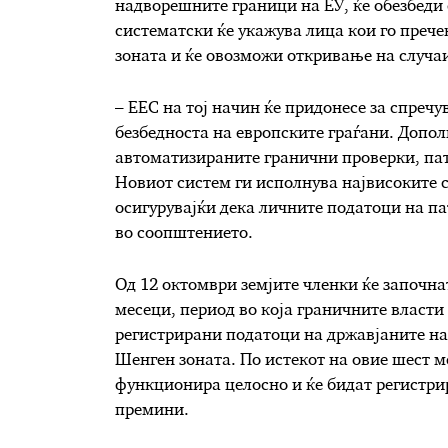
надворешните граници на ЕУ, ќе обезбеди
систематски ќе укажува лица кои го прече
зоната и ќе овозможи откривање на случа
– ЕЕС на тој начин ќе придонесе за спреч
безбедноста на европските граѓани. Допол
автоматизираните гранични проверки, пату
Новиот систем ги исполнува највисоките 
осигурувајќи дека личните податоци на па
во соопштението.
Од 12 октомври земјите членки ќе започна
месеци, период во која граничните власти 
регистрирани податоци на државјаните на
Шенген зоната. По истекот на овие шест м
функционира целосно и ќе бидат регистри
премини.