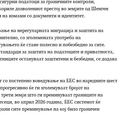
 сигурни податоци за граничните контроли,
кориле дозволениот престој во земјите од Шенген
и на измами со документи и идентитет.
ување на нерегуларната миграција и заштита на
нително, со зголемената употреба на
вањето ќе стане полесно и побезбедно за сите.
стандарди за заштита на податоците и приватноста,
тниците остануваат заштитени и безбедни, се додава
т со постепено воведување на ЕЕС во наредните шест
прогресивно ќе ги зголемуваат бројот на
 трети земји што ги преминуваат границите на
есеци, во април 2026 година, ЕЕС системот ќе
рани сите преминување на кој било граничен