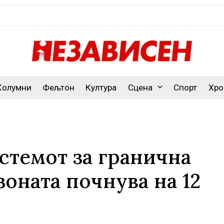
Колумни
Фељтон
Култура
Сцена
Спорт
Хро
стемот за гранична
оната почнува на 12