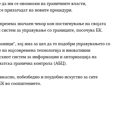
 да им се овозможи на граничните власти,
се прилагодат на новите процедури.
презема значаен чекор кон постигнување на својата
 систем за управување со границите, посочува ЕК.
аници“, кој има за цел да го подобри управувањето со
 на најсовремена технологија и иновативни
пскиот систем за информации и авторизација на
матска гранична контрола (АБЦ).
икасно, побезбедно и поудобно искуство за сите
 ЕК во соопштението.