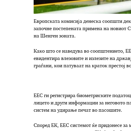
Европската комисија денеска соопшти дек
започне постепената примена на новиот С
на Шенген зоната.
Како што се наведува во соопштението, ЕЕ
евидентира влезовите и излезите на држав
граѓани, кои патуваат на краток престој в
ЕЕС ги регистрира биометриските податоци
лицето и други информации за неговото па
систем на удирање печат во пасошите.
Според ЕК, ЕЕС системот ќе придонесе за