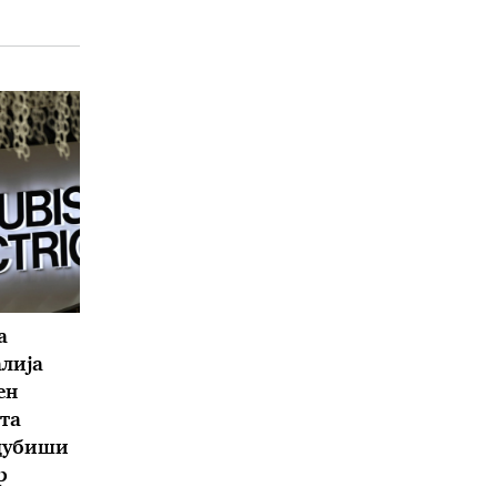
а
алија
ен
та
ицубиши
р