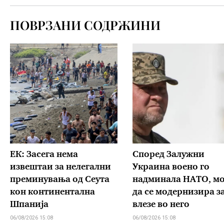
ПОВРЗАНИ СОДРЖИНИ
ЕК: Засега нема
Според Залужни
извештаи за нелегални
Украина воено го
преминувања од Сеута
надминала НАТО, м
кон континентална
да се модернизира за
Шпанија
влезе во него
06/08/2026 15:08
06/08/2026 15:08