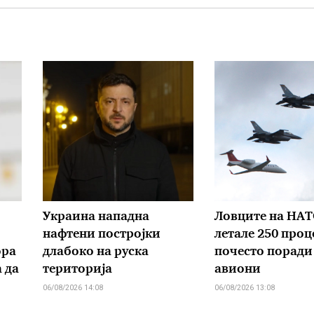
Украина нападна
Ловците на НА
нафтени постројки
летале 250 проц
ора
длабоко на руска
почесто поради
 да
територија
авиони
06/08/2026 14:08
06/08/2026 13:08