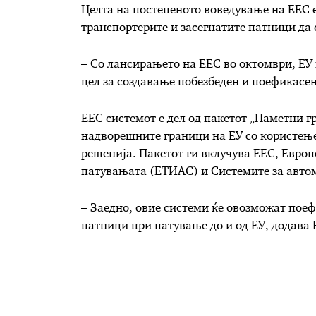
Целта на постепеното воведување на EEС е
транспортерите и засегнатите патници да 
– Со лансирањето на EEС во октомври, ЕУ 
цел за создавање побезбеден и поефикасен
ЕЕС системот е дел од пакетот „Паметни гр
надворешните граници на ЕУ со користење
решенија. Пакетот ги вклучува EEС, Евро
патувањата (ЕТИАС) и Системите за авто
– Заедно, овие системи ќе овозможат поеф
патници при патување до и од ЕУ, додава