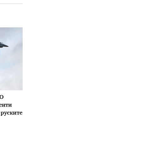
ТО
енти
 руските