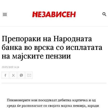
Se
Main
Menu
Препораки на Народната
банка во врска со исплатата
на мајските пензии
25/05/2020 14:24
Пензионерите кои поседуваат дебитна картичка и од
среда ќе располагаат со својата мајска пензија, заради