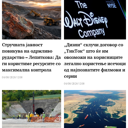
Стручната јавност
„Дизни“ склучи договор со
повикува на одржливо
„ТикТок“ што ќе им
рударство – Лепиткова: Да
овозможи на корисниците
ги користиме ресурсите со
легално користење исечоци
максимална контрола
од најпознатите филмови и
серии
06/08/2026 12:08
06/08/2026 12:08