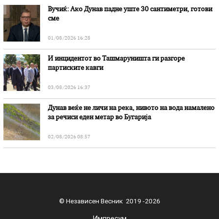
Вучиќ: Ако Дунав падне уште 30 сантиметри, готови
сме
01/08/2026 16:28
И инцидентот во Ташмаруништa ги разгоре
партиските кавги
03/08/2026 16:37
Дунав веќе не личи на река, нивото на вода намалено
за речиси еден метар во Бугарија
02/08/2026 08:57
© Независен Весник 2019 -2026
Импресум