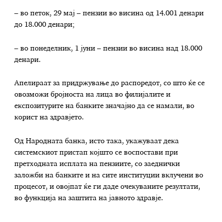
– во петок, 29 мај – пензии во висина од 14.001 денари
до 18.000 денари;
– во понеделник, 1 јуни – пензии во висина над 18.000
денари.
Апелираат за придржување до распоредот, со што ќе се
овозможи бројноста на лица во филијалите и
експозитурите на банките значајно да се намали, во
корист на здравјето.
Од Народната банка, исто така, укажуваат дека
системскиот пристап којшто се воспостави при
претходната исплата на пензиите, со заеднички
заложби на банките и на сите институции вклучени во
процесот, и овојпат ќе ги даде очекуваните резултати,
во функција на заштита на јавното здравје.