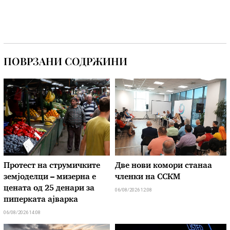
ПОВРЗАНИ СОДРЖИНИ
Протест на струмичките
Две нови комори станаа
земјоделци – мизерна е
членки на ССКМ
цената од 25 денари за
06/08/2026 12:08
пиперката ајварка
06/08/2026 14:08