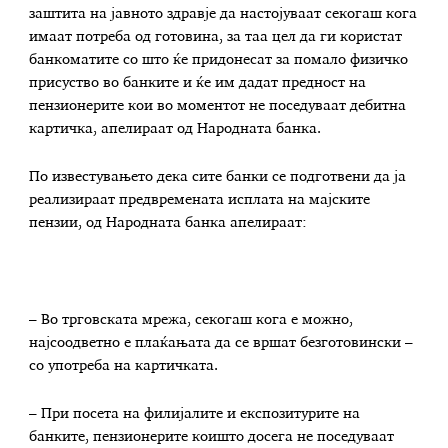
заштита на јавното здравје да настојуваат секогаш кога
имаат потреба од готовина, за таа цел да ги користат
банкоматите со што ќе придонесат за помало физичко
присуство во банките и ќе им дадат предност на
пензионерите кои во моментот не поседуваат дебитна
картичка, апелираат од Народната банка.
По известувањето дека сите банки се подготвени да ја
реализираат предвремената исплата на мајските
пензии, од Народната банка апелираат:
– Во трговската мрежа, секогаш кога е можно,
најсоодветно е плаќањата да се вршат безготовински –
со употреба на картичката.
– При посета на филијалите и експозитурите на
банките, пензионерите коишто досега не поседуваат