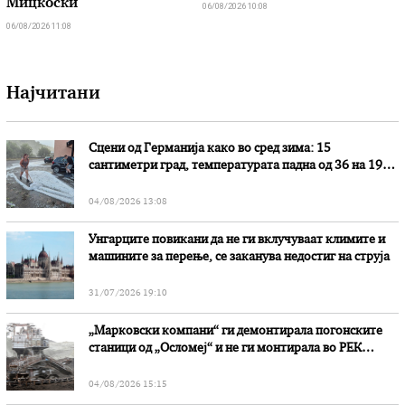
Мицкоски
06/08/2026 10:08
06/08/2026 11:08
Најчитани
Сцени од Германија како во сред зима: 15
сантиметри град, температурата падна од 36 на 19
степени
04/08/2026 13:08
Унгарците повикани да не ги вклучуваат климите и
машините за перење, се заканува недостиг на струја
31/07/2026 19:10
„Марковски компани“ ги демонтирала погонските
станици од „Осломеј“ и не ги монтирала во РЕК
„Битола“, стои во вештачењето на обвинителството
04/08/2026 15:15