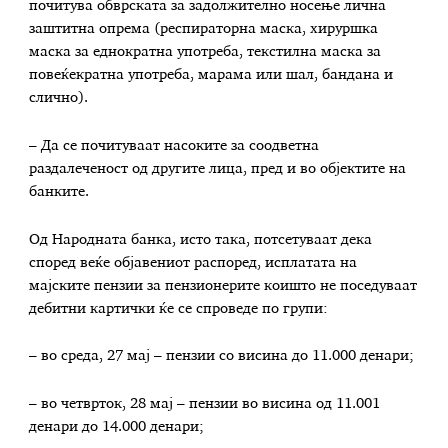
почитува обврската за задолжително носење лична
заштитна опрема (респираторна маска, хируршка
маска за еднократна употреба, текстилна маска за
повеќекратна употреба, марама или шал, бандана и
слично).
– Да се почитуваат насоките за соодветна
раздалеченост од другите лица, пред и во објектите на
банките.
Од Народната банка, исто така, потсетуваат дека
според веќе објавениот распоред, исплатата на
мајските пензии за пензионерите коишто не поседуваат
дебитни картички ќе се спроведе по групи:
– во среда, 27 мај – пензии со висина до 11.000 денари;
– во четврток, 28 мај – пензии во висина од 11.001
денари до 14.000 денари;