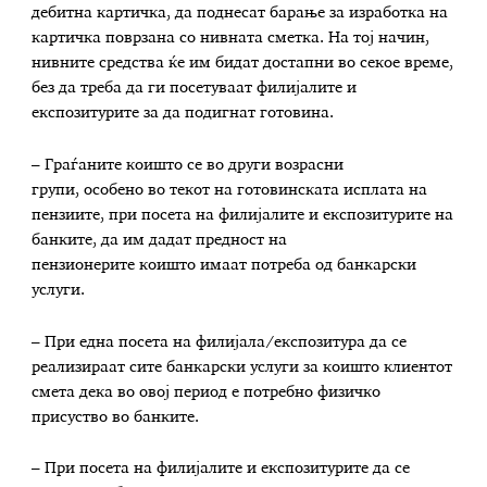
дебитна картичка, да поднесат барање за изработка на
картичка поврзана со нивната сметка. На тој начин,
нивните средства ќе им бидат достапни во секое време,
без да треба да ги посетуваат филијалите и
експозитурите за да подигнат готовина.
– Граѓаните коишто се во други возрасни
групи, особено во текот на готовинската исплата на
пензиите, при посета на филијалите и експозитурите на
банките, да им дадат предност на
пензионерите коишто имаат потреба од банкарски
услуги.
– При една посета на филијала/експозитура да се
реализираат сите банкарски услуги за коишто клиентот
смета дека во овој период е потребно физичко
присуство во банките.
– При посета на филијалите и експозитурите да се