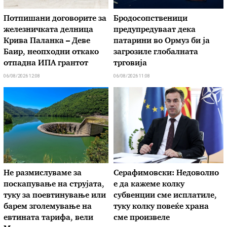
Потпишани договорите за
Бродосопственици
железничката делница
предупредуваат дека
Крива Паланка – Деве
патарини во Ормуз би ја
Баир, неопходни откако
загрозиле глобалната
отпадна ИПА грантот
трговија
06/08/2026 12:08
06/08/2026 11:08
Не размислуваме за
Серафимовски: Недоволно
поскапување на струјата,
е да кажеме колку
туку за поевтинување или
субвенции сме исплатиле,
барем зголемување на
туку колку повеќе храна
евтината тарифа, вели
сме произвеле