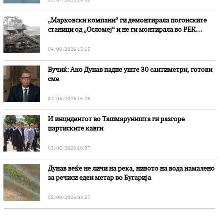
31/07/2026 19:10
„Марковски компани“ ги демонтирала погонските
станици од „Осломеј“ и не ги монтирала во РЕК
„Битола“, стои во вештачењето на обвинителството
04/08/2026 15:15
Вучиќ: Ако Дунав падне уште 30 сантиметри, готови
сме
01/08/2026 16:28
И инцидентот во Ташмаруништa ги разгоре
партиските кавги
03/08/2026 16:37
Дунав веќе не личи на река, нивото на вода намалено
за речиси еден метар во Бугарија
02/08/2026 08:57