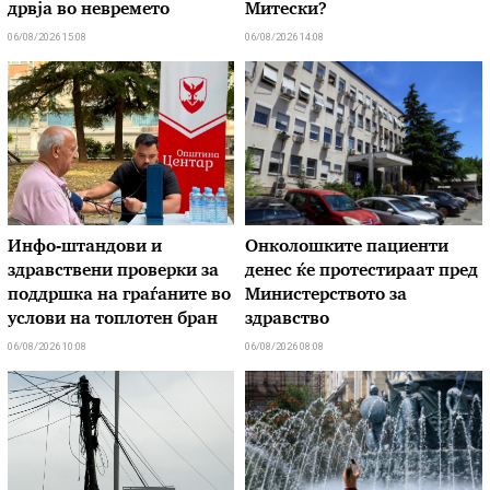
дрвја во невремето
Митески?
06/08/2026 15:08
06/08/2026 14:08
Инфо-штандови и
Онколошките пациенти
здравствени проверки за
денес ќе протестираат пред
поддршка на граѓаните во
Министерството за
услови на топлотен бран
здравство
06/08/2026 10:08
06/08/2026 08:08