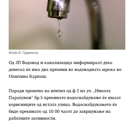
Фото Б. Грданоски
Од ЈП Водовод и канализација информираат дека
денеска ќе има два прекини во водоводната мрежа во
Општина Карпош.
Поради промена на вентил од ф 2 на ул. „Никола
Парапунов“ бр.5 прекинато водоснабдување ќе имаат
корисниците од истата улица. Водоснабдувањето ќе
биде прекинато од 10:00 часот до завршување на
работните активности.