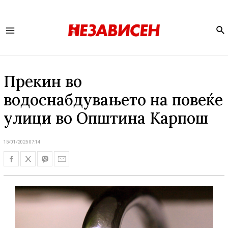
Se
Main
Menu
Прекин во
водоснабдувањето на повеќе
улици во Општина Карпош
15/01/2025 07:14