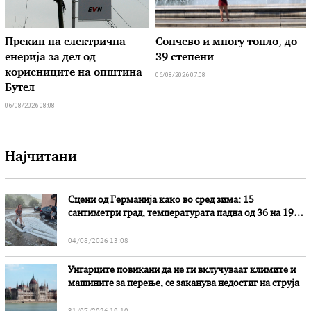
Прекин на електрична
Сончево и многу топло, до
енерија за дел од
39 степени
корисниците на општина
06/08/2026 07:08
Бутел
06/08/2026 08:08
Најчитани
Сцени од Германија како во сред зима: 15
сантиметри град, температурата падна од 36 на 19
степени
04/08/2026 13:08
Унгарците повикани да не ги вклучуваат климите и
машините за перење, се заканува недостиг на струја