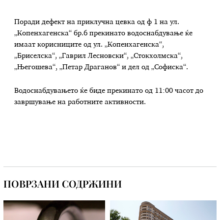
Поради дефект на приклучна цевка од ф 1 на ул.
„Копенхагенска“ бр.6 прекинато водоснабдување ќе
имаат корисниците од ул. „Копенхагенска“,
„Бриселска“, „Гаврил Лесновски“, „Стокхолмска“,
„Његошева“, „Петар Драганов“ и дел од „Софиска“.
Водоснабдувањето ќе биде прекинато од 11:00 часот до
завршување на работните активности.
ПОВРЗАНИ СОДРЖИНИ