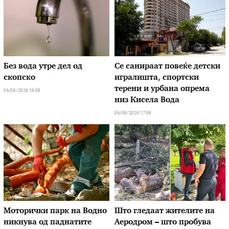
Без вода утре дел од
Се санираат повеќе детски
скопско
игралишта, спортски
терени и урбана опрема
06/08/2026 18:08
низ Кисела Вода
06/08/2026 17:08
Моторички парк на Водно
Што гледаат жителите на
никнува од паднатите
Аеродром – што пробува