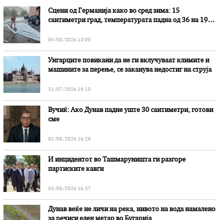
Сцени од Германија како во сред зима: 15
сантиметри град, температурата падна од 36 на 19
степени
04/08/2026 13:08
Унгарците повикани да не ги вклучуваат климите и
машините за перење, се заканува недостиг на струја
31/07/2026 19:10
Вучиќ: Ако Дунав падне уште 30 сантиметри, готови
сме
01/08/2026 16:28
И инцидентот во Ташмаруништa ги разгоре
партиските кавги
03/08/2026 16:37
Дунав веќе не личи на река, нивото на вода намалено
за речиси еден метар во Бугарија