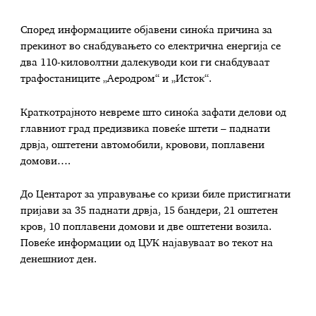
Според информациите објавени синоќа причина за
прекинот во снабдувањето со електрична енергија се
два 110-киловолтни далекуводи кои ги снабдуваат
трафостаниците „Аеродром“ и „Исток“.
Краткотрајното невреме што синоќа зафати делови од
главниот град предизвика повеќе штети – паднати
дрвја, оштетени автомобили, кровови, поплавени
домови….
До Центарот за управување со кризи биле пристигнати
пријави за 35 паднати дрвја, 15 бандери, 21 оштетен
кров, 10 поплавени домови и две оштетени возила.
Повеќе информации од ЦУК најавуваат во текот на
денешниот ден.