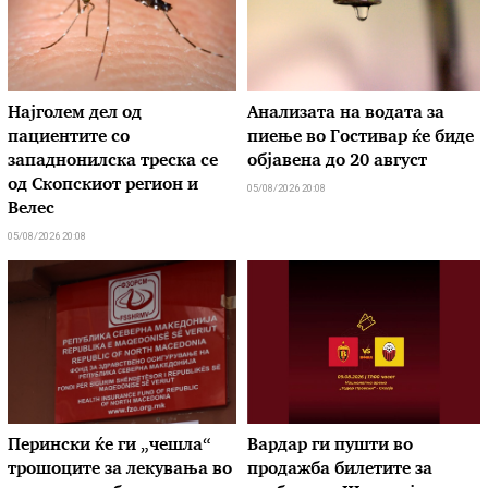
Најголем дел од
Анализата на водата за
пациентите сo
пиење во Гостивар ќе биде
западнонилска треска се
објавена до 20 август
од Скопскиот регион и
05/08/2026 20:08
Велес
05/08/2026 20:08
Перински ќе ги „чешла“
Вардар ги пушти во
трошоците за лекувања во
продажба билетите за