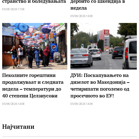
странство и боледувањата
дербито со Шкендија в
недела
05/08/2026 17:08
05/08/2026 16:08
Пеколните горештини
ДУИ: Поскапувањето на
продолжуваат и следната
дизелот во Македонија –
недела – температури до
четирипати поголемо од
40 степени Целзиусови
просечното во ЕУ!
05/08/2026 14:08
05/08/2026 14:08
Најчитани