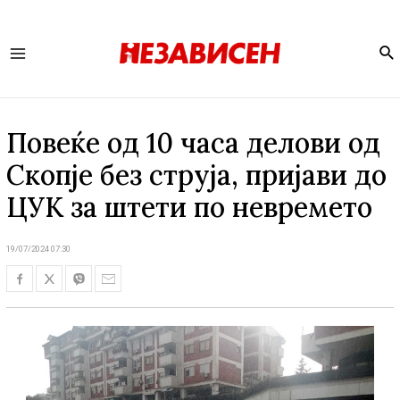
Se
Main
Menu
Повеќе од 10 часа делови од
Скопје без струја, пријави до
ЦУК за штети по невремето
19/07/2024 07:30