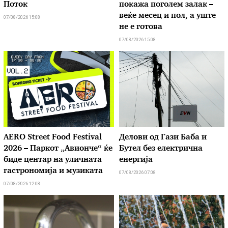
Поток
покажа поголем залак –
веќе месец и пол, а уште
07/08/2026 15:08
не е готова
07/08/2026 15:08
AERO Street Food Festival
Делови од Гази Баба и
2026 – Паркот „Авионче“ ќе
Бутел без електрична
биде центар на уличната
енергија
гастрономија и музиката
07/08/2026 07:08
07/08/2026 12:08