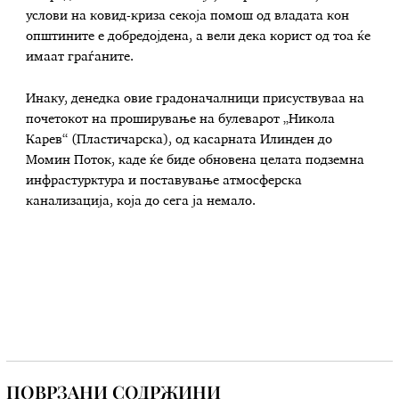
услови на ковид-криза секоја помош од владата кон
општините е добредојдена, а вели дека корист од тоа ќе
имаат граѓаните.
Инаку, денедка овие градоначалници присуствуваа на
почетокот на проширување на булеварот „Никола
Карев“ (Пластичарска), од касарната Илинден до
Момин Поток, каде ќе биде обновена целата подземна
инфрастурктура и поставување атмосферска
канализација, која до сега ја немало.
ПОВРЗАНИ СОДРЖИНИ