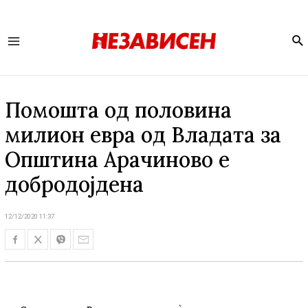
Se
Main
Menu
Помошта од половина
милион евра од Владата за
Општина Арачиново е
добродојдена
12/12/2020 11:37