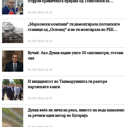
отфрли кривичната пријава од Тошковски за
наводни злоупотреби
06/08/2026 15:13
„Марковски компани“ ги демонтирала погонските
станици од „Осломеј“ и не ги монтирала во РЕК
„Битола“, стои во вештачењето на обвинителството
04/08/2026 15:15
Вучиќ: Ако Дунав падне уште 30 сантиметри, готови
сме
01/08/2026 16:28
И инцидентот во Ташмаруништa ги разгоре
партиските кавги
03/08/2026 16:37
Дунав веќе не личи на река, нивото на вода намалено
за речиси еден метар во Бугарија