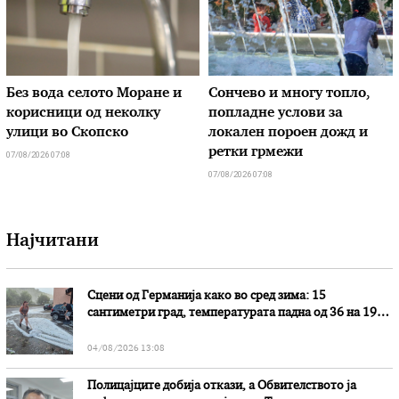
Без вода селото Моране и
Сончево и многу топло,
корисници од неколку
попладне услови за
улици во Скопско
локален пороен дожд и
ретки грмежи
07/08/2026 07:08
07/08/2026 07:08
Најчитани
Сцени од Германија како во сред зима: 15
сантиметри град, температурата падна од 36 на 19
степени
04/08/2026 13:08
Полицајците добија откази, а Обвителството ја