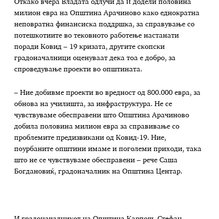
Откако вчера Владата одлучи да ѝ додели половина
милион евра на Општина Арачиново како еднократна
неповратна финансиска поддршка, за справување со
потешкотиите во тековното работење настанати
поради Ковид – 19 кризата, другите скопски
градоначалници оценуваат дека тоа е добро, за
спроведување проекти во општината.
– Ние добивме проекти во вредност од 800.000 евра, за
обнова на училишта, за инфраструктура. Не се
чувствуваме обесправени што Општина Арачиново
добила половина милион евра за справивање со
проблемите предизвикани од Ковид-19. Ние,
поурбаните општини имаме и поголеми приходи, така
што не се чувствуваме обесправени – рече Саша
Богдановиќ, градоначалник на Општина Центар.