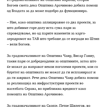
И градоначалникот на Општина Карпош, Стефан
Богоев смета дека Општина Арачиново добила помош
од Владата за да може подобро да функционира.
– Ние, како општина аплициравме со два проекти, за
што добивме горе-долу иста сума пари за
спроведување, но од парите наменети за карго-
аеродромот на ТАВ што требаше да се изгради во Штип
– вели Богоев.
За градоначалникот на Општина Чаир, Висар Ганиу,
такви пари се добредеојдени за општините, затоа што
ќе можат да направат некои поголеми проекти, кои со
буџетот на општината не можат да ги испланираат и
да ги завршат. Рече дека Општина Чаир добила помош
за реализација на инфрастуктурни проекти во
населбата Серава, во приближна вредност како
помошта на Општина Арачиново.
За градоначалникот на Скопје, Петре Шилегов, во