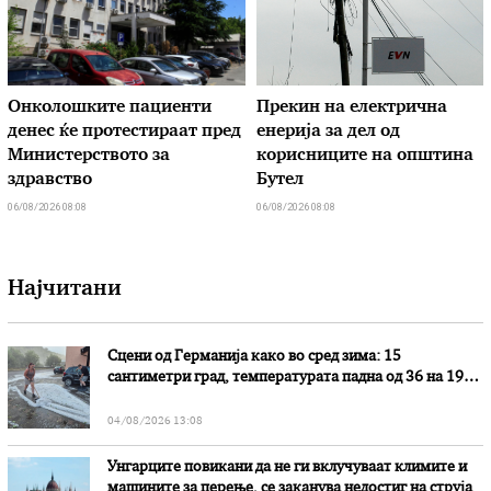
Онколошките пациенти
Прекин на електрична
денес ќе протестираат пред
енерија за дел од
Министерството за
корисниците на општина
здравство
Бутел
06/08/2026 08:08
06/08/2026 08:08
Најчитани
Сцени од Германија како во сред зима: 15
сантиметри град, температурата падна од 36 на 19
степени
04/08/2026 13:08
Унгарците повикани да не ги вклучуваат климите и
машините за перење, се заканува недостиг на струја