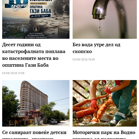
Десет години од
Без вода утре дел од
катастрофалната поплава
скопско
во населените места во
06/08/2026 18:08
општина Гази Баба
06/08/2026 19:08
Се санираат повеќе детски
Моторички парк на Водно