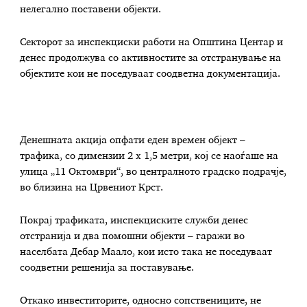
нелегално поставени објекти.
Секторот за инспекциски работи на Општина Центар и
денес продолжува со активностите за отстранување на
објектите кои не поседуваат соодветна документација.
Денешната акција опфати еден времен објект –
трафика, со димензии 2 х 1,5 метри, кој се наоѓаше на
улица „11 Октомври“, во централното градско подрачје,
во близина на Црвениот Крст.
Покрај трафиката, инспекциските служби денес
отстранија и два помошни објекти – гаражи во
населбата Дебар Маало, кои исто така не поседуваат
соодветни решенија за поставување.
Откако инвеститорите, односно сопствениците, не