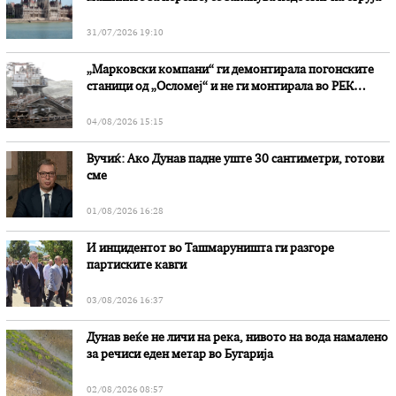
31/07/2026 19:10
„Марковски компани“ ги демонтирала погонските
станици од „Осломеј“ и не ги монтирала во РЕК
„Битола“, стои во вештачењето на обвинителството
04/08/2026 15:15
Вучиќ: Ако Дунав падне уште 30 сантиметри, готови
сме
01/08/2026 16:28
И инцидентот во Ташмаруништa ги разгоре
партиските кавги
03/08/2026 16:37
Дунав веќе не личи на река, нивото на вода намалено
за речиси еден метар во Бугарија
02/08/2026 08:57