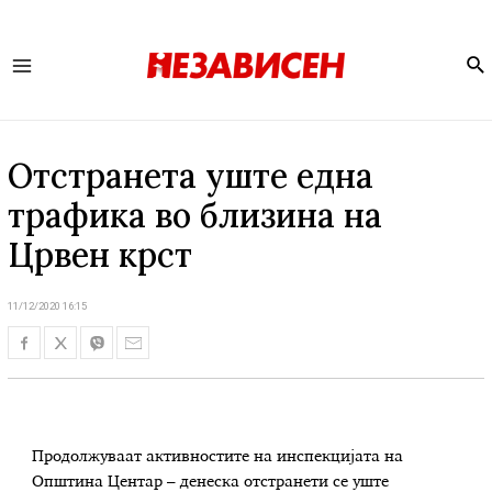
Se
Main
Menu
Отстранета уште една
трафика во близина на
Црвен крст
11/12/2020 16:15
Продолжуваат активностите на инспекцијата на
Општина Центар – денеска отстранети се уште