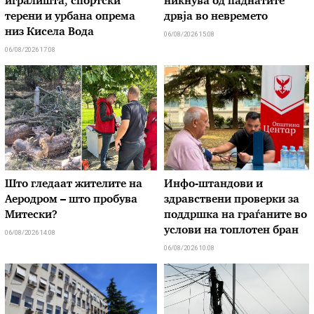
игралишта, спортски
никнува од паднатите
терени и урбана опрема
дрвја во невремето
низ Кисела Вода
06/08/2026 15:08
06/08/2026 17:08
Што гледаат жителите на
Инфо-штандови и
Аеродром – што пробува
здравствени проверки за
Митески?
поддршка на граѓаните во
услови на топлотен бран
06/08/2026 14:08
06/08/2026 10:08