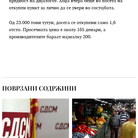
предност на дијалогот. Хоџа вчера беше во посета на
откупен пункт за лично да се увери во состојбата.
Од 23.000 тони тутун, досега се откупени само 1,6
отсто. Просечната цена е околу 165 денари, а
производителите бараат најмалку 200.
ПОВРЗАНИ СОДРЖИНИ