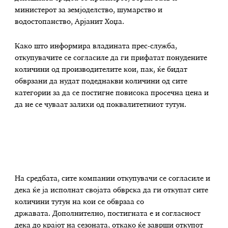
министерот за земјоделство, шумарство и
водостопанство, Арјанит Хоџа.
Како што информира владината прес-служба,
откупувачите се согласиле да ги прифатат понудените
количини од производителите кои, пак, ќе бидат
обврзани да нудат подеднакви количини од сите
категории за да се постигне повисока просечна цена и
да не се чуваат залихи од поквалитетниот тутун.
На средбата, сите компании откупувачи се согласиле и
дека ќе ја исполнат својата обврска да ги откупат сите
количини тутун на кои се обврзаа со
државата. Дополнително, постигната е и согласност
дека до крајот на сезоната, откако ќе заврши откупот