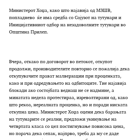
Министерот Хоџа, како што најавија од МЗШВ,
попладнево ќе има средба со Сојузот на тутунари и
Иницијативниот одбор на незадоволните тутунари во
Општина Прилеп.
Вчера, откако по договорот во петокот, откупот
продолжи, производителите повторно се пожалија дека
откупувачите прават малверзации при проценката,
како и при одредувањето на одбитоците. Тие најавија
блокади ако состојбата веднаш не се надмине, а
минатата недела протестираа, изреволтирани од, како
што рекоа, нереалната проценка, но и поради ниската
откупна цена. Министерот Хоџа оцени дека барањата
на тутунарите се реални, предложи укинување на
четвртата класа со цел постигнување повисока цена,
но порача дека сепак, најпрво, треба да му се даде