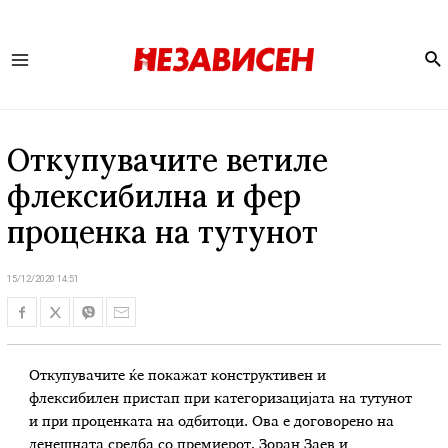
Se
Main
Menu
Oткупувачите ветиле
флексибилна и фер
проценка на тутунот
15/12/2020 14:51
Откупувачите ќе покажат конструктивен и
флексибилен пристап при категоризацијата на тутунот
и при проценката на одбитоци. Ова е договорено на
денешната средба со премиерот, Зоран Заев и