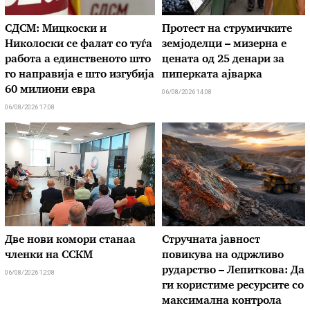
СДСМ: Мицкоски и
Протест на струмичките
Николоски се фалат со туѓа
земјоделци – мизерна е
работа а единственото што
цената од 25 денари за
го направија е што изгубија
пиперката ајварка
60 милиони евра
06/08/2026 14:08
06/08/2026 17:08
Две нови комори станаа
Стручната јавност
членки на ССКМ
повикува на одржливо
рударство – Лепиткова: Да
06/08/2026 12:08
ги користиме ресурсите со
максимална контрола