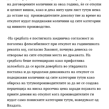
на договорените количини за оваа година, ќе се откупи
и целиот вишок, како и дека ниту еден лист тутун нема
да остане кај производителите доколку тие за време на
откупот нудат подеднакви количини од сите категории
од нивното производство.
-На средбата е постигната заедничка согласност за
поголема флексибилност при откупот на годинешната
реколта кој, согласно Законот, почнува денеска со
отворање на сите откупни места во државата. На
средбата беше потенцирано како прифатлива
заложбата да се врати довербата во утврдената
постапка и да продолжи динамиката на откупот со
подеднакви количини од сите категории тутун како
обврска на тутунопроизводителите за да не се создава
перцепција на ниска просечна цена заради појавата во
првите денови на откупот кога производителите ги
нудат само пониските категории тутун, наведуваат од
Владата.