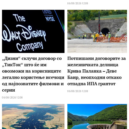
06/08/2026 12:08
„Дизни“ склучи договор со
Потпишани договорите за
„ТикТок“ што ќе им
железничката делница
овозможи на корисниците
Крива Паланка – Деве
легално користење исечоци
Баир, неопходни откако
од најпознатите филмови и
отпадна ИПА грантот
серии
06/08/2026 12:08
06/08/2026 12:08