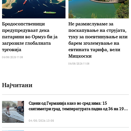
Бродосопственици
Не размислуваме за
предупредуваат дека
поскапување на струјата,
патарини во Ормуз би ја
туку за поевтинување или
загрозиле глобалната
барем зголемување на
трговија
евтината тарифа, вели
Мицкоски
06/08/2026 11:08
06/08/2026 11:08
Најчитани
Сцени од Германија како во сред зима: 15
сантиметри град, температурата падна од 36 на 19
степени
04/08/2026 13:08