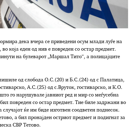
ормира дека вчера се приведени осум млади луѓе на
 во која еден од нив е повреден со остар предмет.
 минути на булеварот „Маршал Тито“, а полицајците
ишиле од слобода О.С.(20) и Б.С.(24) од с Палатица,
остиварско, А.С.(25) од с.Вруток, гостиварско, и К.О.
оа што го нарушувале јавниот ред и мир со меѓусебна
 бил повреден со остар предмет. Тие биле задржани во
случајот ќе им биде изготвен соодветен поднесок.
тово, а бил пронајден остриот предмет и подигнат за
еска СВР Тетово.