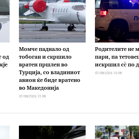
Момче паднало од
Родителите не м
т од
тобоган и скршило
пари, па тетове
жје
вратен пршлен во
искршил сѐ по 
Турција, со владиниот
07/08/2026 10:08
авион ќе биде вратено
во Македонија
07/08/2026 13:08