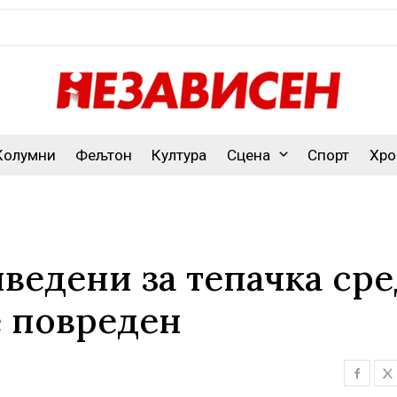
Колумни
Фељтон
Култура
Сцена
Спорт
Хро
ведени за тепачка сре
е повреден