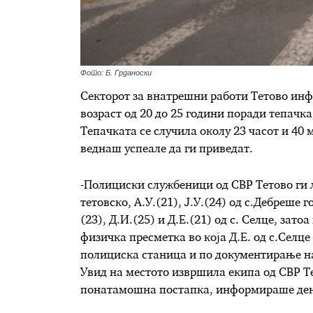
Фото: Б. Грданоски
Секторот за внатрешни работи Тетово инф
возраст од 20 до 25 години поради тепачка,
Тепачката се случила околу 23 часот и 40
веднаш успеале да ги приведат.
-Полициски службеници од СВР Тетово ги л
тетовско, А.У.(21), Ј.У.(24) од с.Дебреше г
(23), Д.И.(25) и Д.Е.(21) од с. Селце, зат
физичка пресметка во која Д.Е. од с.Селце
полициска станица и по документирање на 
Увид на местото извршила екипа од СВР Те
понатамошна постапка, информираше ден