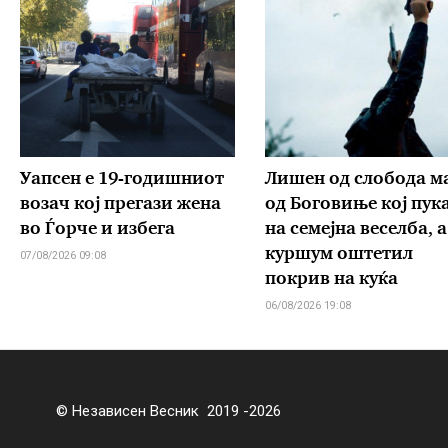
Уапсен е 19-годишниот
Лишен од слобода м
возач кој прегази жена
од Боговиње кој пук
во Ѓорче и избега
на семејна веселба, а
куршум оштетил
07/08/2026 09:08
покрив на куќа
06/08/2026 19:08
© Независен Весник 2019 -2026