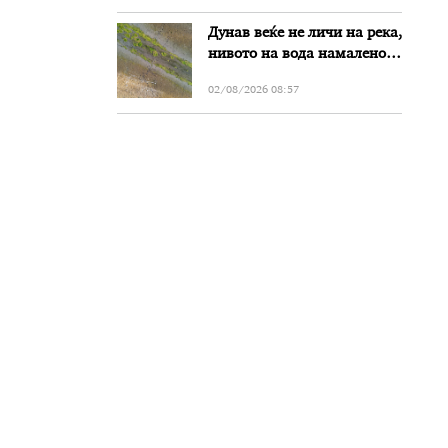
Дунав веќе не личи на река,
нивото на вода намалено
за речиси еден метар во
02/08/2026 08:57
Бугарија