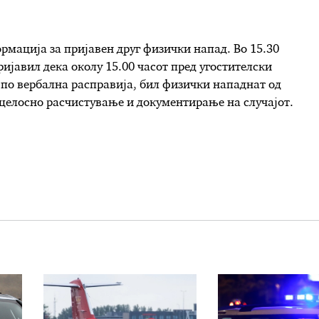
рмација за пријавен друг физички напад. Во 15.30
ријавил дека околу 15.00 часот пред угостителски
, по вербална расправија, бил физички нападнат од
а целосно расчистување и документирање на случајот.