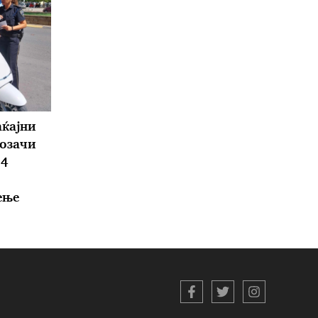
аќајни
озачи
14
ење