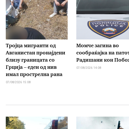
Тројца мигранти од
Момче загина во
Авганистан пронајдени
сообраќајка на пато
близу границата со
Радишани кон Побо
Грција – еден од нив
07/08/2026 14:08
имал прострелна рана
07/08/2026 15:08