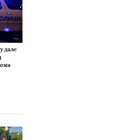
у дале
ц
дома