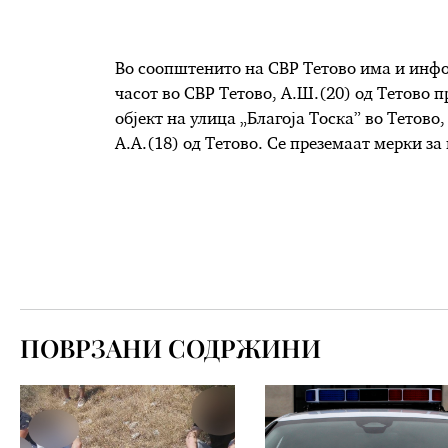
Во соопштенито на СВР Тетово има и инфо
часот во СВР Тетово, А.Ш.(20) од Тетово п
објект на улица „Благоја Тоска” во Тетово
А.А.(18) од Тетово. Се преземаат мерки з
ПОВРЗАНИ СОДРЖИНИ