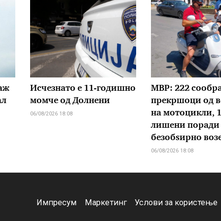
аж
Исчезнато е 11-годишно
МВР: 222 сообр
ал
момче од Долнени
прекршоци од в
на мотоцикли, 
06/08/2026 18:08
лишени поради
безобѕирно воз
06/08/2026 18:08
Импресум
Маркетинг
Услови за користење