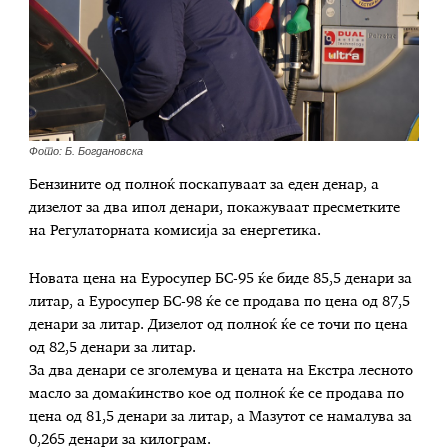
Фото: Б. Богдановска
Бензините од полноќ поскапуваат за еден денар, а
дизелот за два ипол денари, покажуваат пресметките
на Регулаторната комисија за енергетика.
Новата цена на Еуросупер БС-95 ќе биде 85,5 денари за
литар, а Еуросупер БС-98 ќе се продава по цена од 87,5
денари за литар. Дизелот од полноќ ќе се точи по цена
од 82,5 денари за литар.
За два денари се зголемува и цената на Екстра лесното
масло за домаќинство кое од полноќ ќе се продава по
цена од 81,5 денари за литар, а Мазутот се намалува за
0,265 денари за килограм.