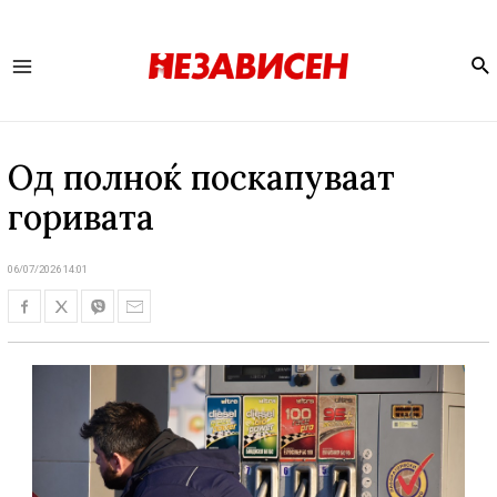
Se
Main
Menu
Од полноќ поскапуваат
горивата
06/07/2026 14:01