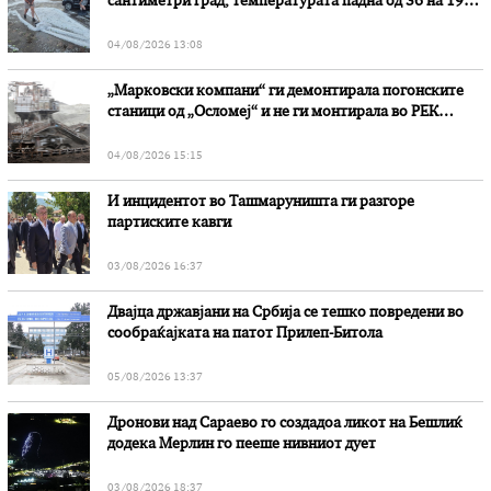
сантиметри град, температурата падна од 36 на 19
степени
04/08/2026 13:08
„Марковски компани“ ги демонтирала погонските
станици од „Осломеј“ и не ги монтирала во РЕК
„Битола“, стои во вештачењето на обвинителството
04/08/2026 15:15
И инцидентот во Ташмаруништa ги разгоре
партиските кавги
03/08/2026 16:37
Двајца државјани на Србија се тешко повредени во
сообраќајката на патот Прилеп-Битола
05/08/2026 13:37
Дронови над Сараево го создадоа ликот на Бешлиќ
додека Мерлин го пееше нивниот дует
03/08/2026 18:37