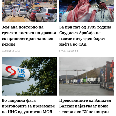
Земјава повторно на
За прв пат од 1985 година,
грчката листата на држави
Саудиска Арабија не
со привилегиран даночен
извезе ниту еден барел
режим
нафта во САД
08/08/2026 20:08
07/08/2026 21:08
Во завршна фаза
Превозниците од Западен
преговорите за преземање
Балкан најавуваат нови
на НИС од унгарски МОЛ
чекори ако ЕУ не понуди