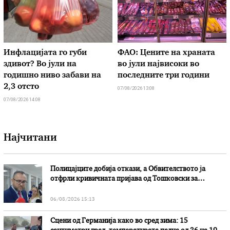
Инфлацијата го губи
ФАО: Цените на храната
здивот? Во јули на
во јули највисоки во
годишно ниво забави на
последните три години
2,3 отсто
07/08/2026 13:08
07/08/2026 14:08
Најчитани
Полицајците добија откази, а Обвителството ја
отфрли кривичната пријава од Тошковски за
наводни злоупотреби
06/08/2026 15:13
Сцени од Германија како во сред зима: 15