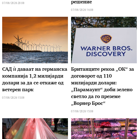
решение
07/08/2026 20:08
07/08/2026 16:08
САД ѝ даваат на германска
Британците рекоа „ОК“ за
компанија 1,2 милијарди
договорот од 110
долари за да се откаже од
милијарди долари:
ветерен парк
„Парамаунт“ доби зелено
светло да го преземе
07/08/2026 15:08
„Ворнер Брос“
07/08/2026 15:08