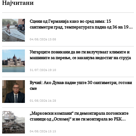
Најчитани
Сцени од Германија како во сред зима: 15
сантиметри град, температурата падна од 36 на 19
степени
04/08/2026 13:08
Унгарците повикани да не ги вклучуваат климите и
машините за перење, се заканува недостиг на струја
31/07/2026 19:10
Вучиќ: Ако Дунав падне уште 30 сантиметри, готови
сме
01/08/2026 16:28
„Марковски компани“ ги демонтирала погонските
станици од „Осломеј“ и не ги монтирала во РЕК
„Битола“, стои во вештачењето на обвинителството
04/08/2026 15:15