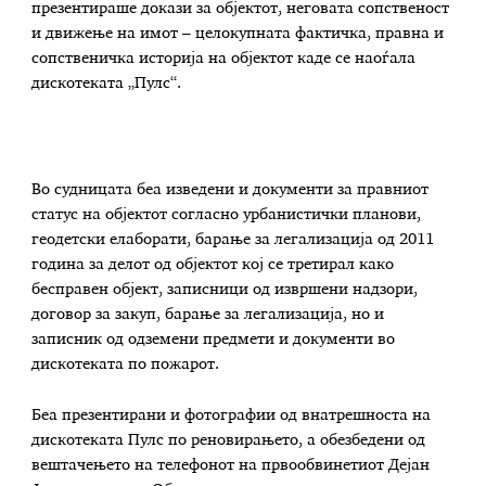
презентираше докази за објектот, неговата сопственост
и движење на имот – целокупната фактичка, правна и
сопственичка историја на објектот каде се наоѓала
дискотеката „Пулс“.
Во судницата беа изведени и документи за правниот
статус на објектот согласно урбанистички планови,
геодетски елаборати, барање за легализација од 2011
година за делот од објектот кој се третирал како
бесправен објект, записници од извршени надзори,
договор за закуп, барање за легализација, но и
записник од одземени предмети и документи во
дискотеката по пожарот.
Беа презентирани и фотографии од внатрешноста на
дискотеката Пулс по реновирањето, а обезбедени од
вештачењето на телефонот на првообвинетиот Дејан