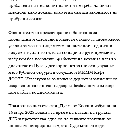
прибавени на незаконит начин и не треба да бидат
изведени како докази, како и на самата законитост на
прибрани докази.
Обвинителство презентираше и Записник за
пронајдени и одземени предмети откако се овозможиле
услови за тоа на лице место на настанот – од лични
документи, лап топи, каса со пари и други предмети,
меѓу кои беа посочени 140 билети на кочан за влез во
дискотеката Пулс, Договор за патролно осигурување
меѓу Рубикон секјурити солушнс и ММММ Кафе
ДООЕЛ, Известување за вршење дејност и записник од
извршен инспекциски надзор за безбедност и здравје
при работа во дискотеката.
Пожарот во дискотеката „Пулс“ во Кочани избувна на
16 март 2025 година за време на настап на групата
ДНК и претставува една од најтешките трагедии во
поновата историја на земјата. Судењето го води