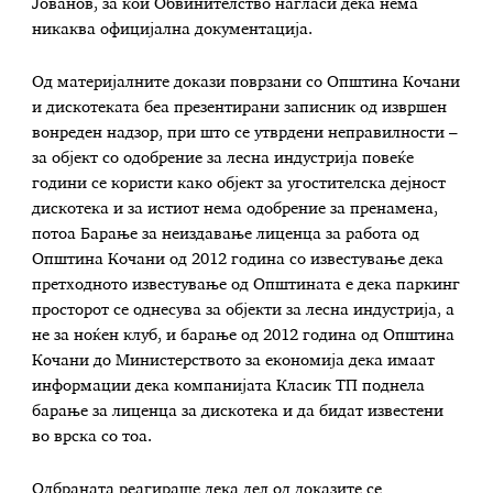
Јованов, за кои Обвинителство нагласи дека нема
никаква официјална документација.
Од материјалните докази поврзани со Општина Кочани
и дискотеката беа презентирани записник од извршен
вонреден надзор, при што се утврдени неправилности –
за објект со одобрение за лесна индустрија повеќе
години се користи како објект за угостителска дејност
дискотека и за истиот нема одобрение за пренамена,
потоа Барање за неиздавање лиценца за работа од
Општина Кочани од 2012 година со известување дека
претходното известување од Општината е дека паркинг
просторот се однесува за објекти за лесна индустрија, а
не за ноќен клуб, и барање од 2012 година од Општина
Кочани до Министерството за економија дека имаат
информации дека компанијата Класик ТП поднела
барање за лиценца за дискотека и да бидат известени
во врска со тоа.
Одбраната реагираше дека дел од доказите се