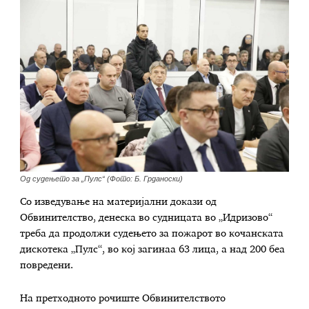
Од судењето за „Пулс“ (Фото: Б. Грданоски)
Со изведување на материјални докази од
Обвинителство, денеска во судницата во „Идризово“
треба да продолжи судењето за пожарот во кочанската
дискотека „Пулс“, во кој загинаа 63 лица, а над 200 беа
повредени.
На претходното рочиште Обвинителството