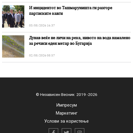
И инцидентот во Ташмаруништa ги разгоре
партиските кавги
03/08/2026 16:37
Дунав веќе не личи на река, нивото на вода намалено
за речиси еден метар во Бугарија
02/08/2026 08:57
© Независен Весник 2019 -2026
Импресум
Маркетинг
Услови за користење