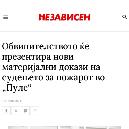
Se
Main
Menu
Обвинителството ќе
презентира нови
материјални докази на
судењето за пожарот во
„Пулс“
03/06/2026 09:11