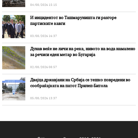
04/08/2026 15:15
И инцидентот во Ташмаруништa ги разгоре
партиските кавги
03/08/2026 16:37
Дунав веќе не личи на река, нивото на вода намалено
за речиси еден метар во Бугарија
02/08/2026 08:57
Двајца државјани на Србија се тешко повредени во
сообраќајката на патот Прилеп-Битола
05/08/2026 13:37