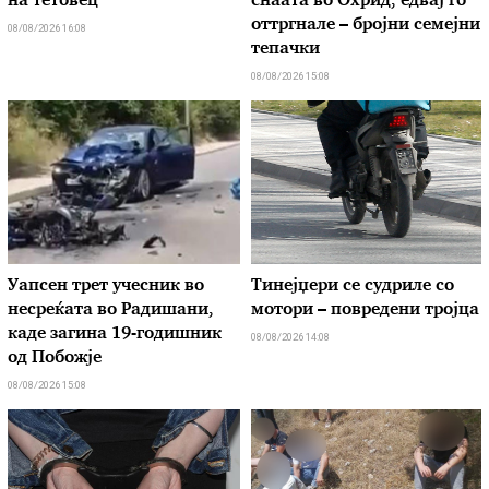
на тетовец
снаата во Охрид, едвај го
оттргнале – бројни семејни
08/08/2026 16:08
тепачки
08/08/2026 15:08
Уапсен трет учесник во
Тинејџери се судриле со
несреќата во Радишани,
мотори – повредени тројца
каде загина 19-годишник
08/08/2026 14:08
од Побожје
08/08/2026 15:08