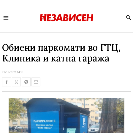
Se
Main
Menu
Обиени паркомати во ГТЦ,
Клиника и катна гаража
01/10/2025 14:28