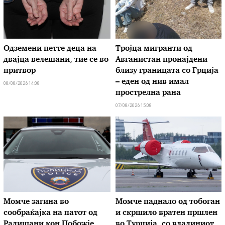
Одземени петте деца на
Тројца мигранти од
двајца велешани, тие се во
Авганистан пронајдени
притвор
близу границата со Грција
– еден од нив имал
08/08/2026 14:08
прострелна рана
07/08/2026 15:08
Момче загина во
Момче паднало од тобоган
сообраќајка на патот од
и скршило вратен пршлен
Радишани кон Побожје
во Турција, со владиниот