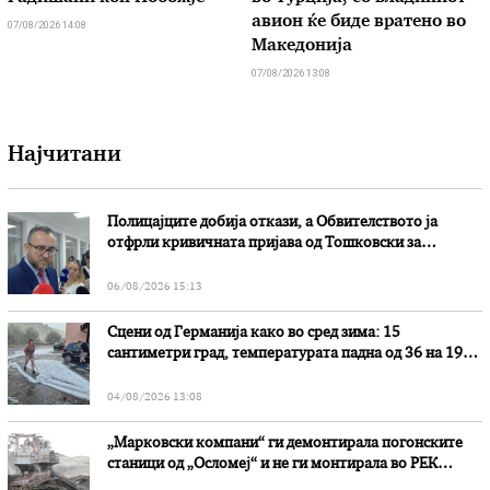
авион ќе биде вратено во
07/08/2026 14:08
Македонија
07/08/2026 13:08
Најчитани
Полицајците добија откази, а Обвителството ја
отфрли кривичната пријава од Тошковски за
наводни злоупотреби
06/08/2026 15:13
Сцени од Германија како во сред зима: 15
сантиметри град, температурата падна од 36 на 19
степени
04/08/2026 13:08
„Марковски компани“ ги демонтирала погонските
станици од „Осломеј“ и не ги монтирала во РЕК
„Битола“, стои во вештачењето на обвинителството