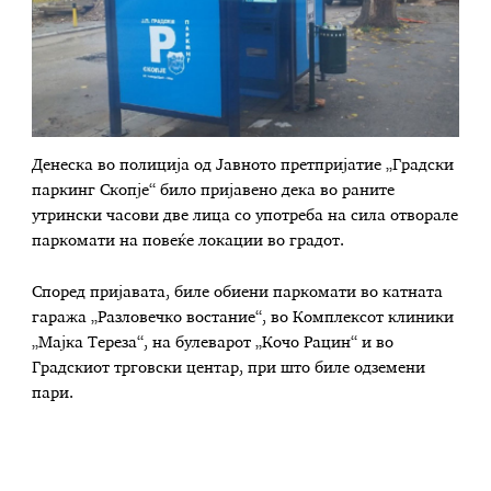
Денеска во полиција од Јавното претпријатие „Градски
паркинг Скопје“ било пријавено дека во раните
утрински часови две лица со употреба на сила отворале
паркомати на повеќе локации во градот.
Според пријавата, биле обиени паркомати во катната
гаража „Разловечко востание“, во Комплексот клиники
„Мајка Тереза“, на булеварот „Кочо Рацин“ и во
Градскиот трговски центар, при што биле одземени
пари.