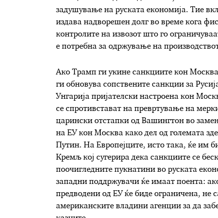
задушување на руската економија. Тие вкл
издава надворешен долг во време кога фис
контролите на извозот што го ограничуваа
е потребна за одржување на производствот
Ако Трамп ги укине санкциите кон Москва,
ги обновува сопствените санкции за Русиј
Унгарија пријателски настроена кон Москв
се спротивстават на превртување на мерки
царински отстапки од Вашингтон во замен
на ЕУ кон Москва како дел од големата зд
Путин. На Европејците, исто така, ќе им б
Кремљ кој сугерира дека санкциите се бес
поочигледните пукнатини во руската екон
западни поддржувачи ќе имаат поента: ак
предводени од ЕУ ќе биде ограничена, не с
американските владини агенции за да забе