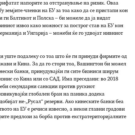
прифатат напорите за отстранување на ризик. Оваа
у земјите-членки на ЕУ за тоа како да се пристапи кон
и ги Балтикот и Полска – би можеле да ја видат
зиниот извоз како можност за построг став на ЕУ кон
Германија и Унгарија – можеби ќе го удвојат нивниот
и уште подалеку со тоа што ќе ги принуди фирмите од
жави и Кина. За да го стори тоа, Вашингтон би можел
инески банки, принудувајќи ги сите бизниси ширум
изнис со Кина или со САД. Има преседани: во 2018
еби секундарни санкции против рускиот
извикувајќи глобален бран на паника додека
обијат не-„Русал“ резерви. Ако кинеските банки беа
вото на ЕУ е речиси извесно, а некои главни градови
арите предлози за борба против екстратериторијалните