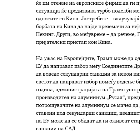
ќе им отежне на европските фирми да ги 
ситуација ќе предизвика турбо поделби меѓ
односите со Кина. Јастребите – вклучувајќ
борбата на Кина да најде преземачи за неј
Пекинг. Други, во меѓувреме – да речеме, 
пријателски пристап кон Кина.
На ужас на Европејците, Трамп може да од
ЕУ да направат избор меѓу Соединетите Др
да воведе секундарни санкции за некои к
светот да направат избор помеѓу водење б
година, администрацијата на Трамп употр
производител на алуминиум „Русал“, пред
потрошувачите на алуминиум се мачеа да д
ставени под секундарни санкции, неединст
на ЕУ може да се обидат да ги оживеат ст
санкции на САД.