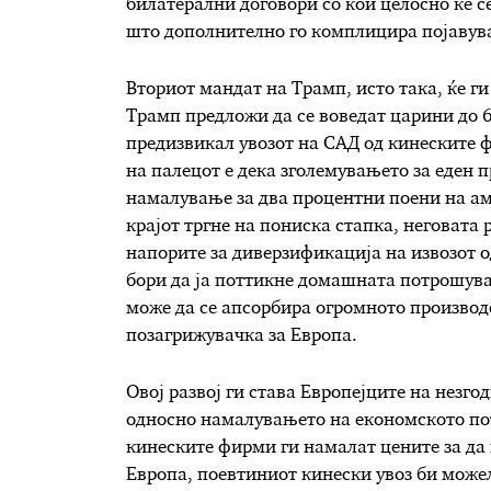
билатерални договори со кои целосно ќе с
што дополнително го комплицира појавув
Вториот мандат на Трамп, исто така, ќе г
Трамп предложи да се воведат царини до 6
предизвикал увозот на САД од кинеските 
на палецот е дека зголемувањето за еден 
намалување за два процентни поени на ам
крајот тргне на пониска стапка, неговата 
напорите за диверзификација на извозот о
бори да ја поттикне домашната потрошувач
може да се апсорбира огромното производс
позагрижувачка за Европа.
Овој развој ги става Европејците на незго
односно намалувањето на економското пот
кинеските фирми ги намалат цените за да 
Европа, поевтиниот кинески увоз би можел