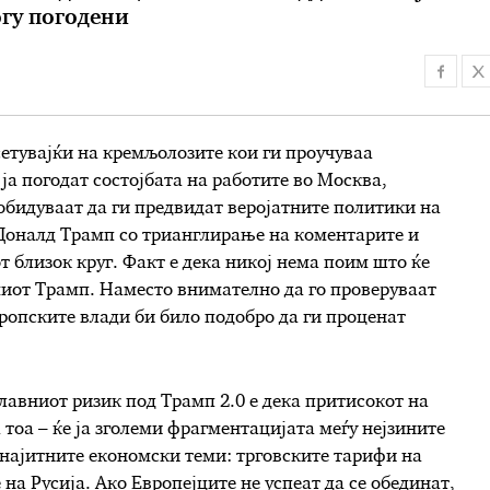
огу погодени
сетувајќи на кремљолозите кои ги проучуваа
ја погодат состојбата на работите во Москва,
бидуваат да ги предвидат веројатните политики на
Доналд Трамп со трианглирање на коментарите и
т близок круг. Факт е дека никој нема поим што ќе
миот Трамп. Наместо внимателно да го проверуваат
вропските влади би било подобро да ги проценат
главниот ризик под Трамп 2.0 е дека притисокот на
 тоа – ќе ја зголеми фрагментацијата меѓу нејзините
 најитните економски теми: трговските тарифи на
на Русија. Ако Европејците не успеат да се обединат,