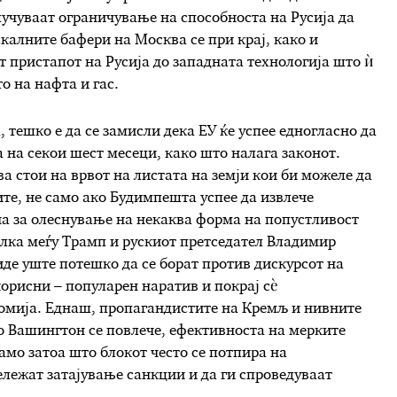
учуваат ограничување на способноста на Русија да
калните бафери на Москва се при крај, како и
т пристапот на Русија до западната технологија што ѝ
о на нафта и гас.
 тешко е да се замисли дека ЕУ ќе успее едногласно да
а на секои шест месеци, како што налага законот.
а стои на врвот на листата на земји кои би можеле да
те, не само ако Будимпешта успее да извлече
а за олеснување на некаква форма на попустливост
елка меѓу Трамп и рускиот претседател Владимир
иде уште потешко да се борат против дискурсот на
корисни – популарен наратив и покрај сѐ
омија. Еднаш, пропагандистите на Кремљ и нивните
о Вашингтон се повлече, ефективноста на мерките
амо затоа што блокот често се потпира на
лежат затајување санкции и да ги спроведуваат