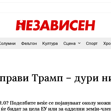
Колумни
Фељтон
Култура
Сцена
Спорт
Хро
 прави Трамп – дури н
2.0? Поделбите веќе се појавуваат околу мож
ќе бидат за цела ЕУ или за одделни земји-чле