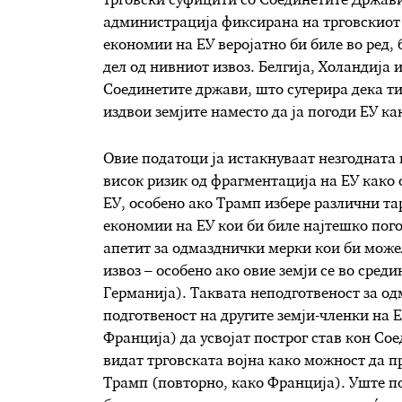
трговски суфицити со Соединетите Држави
администрација фиксирана на трговскиот 
економии на ЕУ веројатно би биле во ред
дел од нивниот извоз. Белгија, Холандија
Соединетите држави, што сугерира дека ти
издвои земјите наместо да ја погоди ЕУ ка
Овие податоци ја истакнуваат незгодната 
висок ризик од фрагментација на ЕУ како 
ЕУ, особено ако Трамп избере различни тар
економии на ЕУ кои би биле најтешко пог
апетит за одмазднички мерки кои би може
извоз – особено ако овие земји се во сред
Германија). Таквата неподготвеност за од
подготвеност на другите земји-членки на Е
Франција) да усвојат построг став кон Сое
видат трговската војна како можност да п
Трамп (повторно, како Франција). Уште по