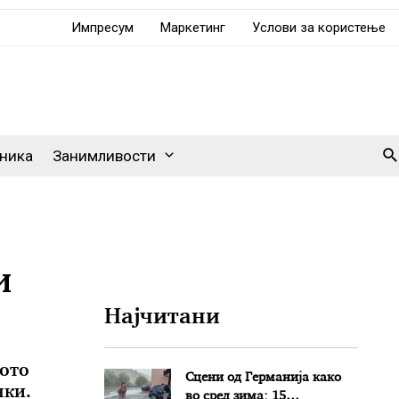
Импресум
Маркетинг
Услови за користење
Se
ника
Занимливости
и
Најчитани
ното
Сцени од Германија како
нки.
во сред зима: 15