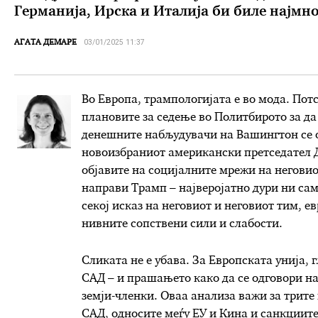
Германија, Ирска и Италија би биле најмн
03/01/2025 11:37
АГАТА ДЕМАРЕ
Во Европа, трампологијата е во мода. Пот
плановите за седење во Политбирото за да 
денешните набљудувачи на Вашингтон се о
новоизбраниот американски претседател 
објавите на социјалните мрежи на неговио
направи Трамп – најверојатно дури ни са
секој исказ на неговиот и неговиот тим, е
нивните сопствени сили и слабости.
Сликата не е убава. За Европската унија, 
САД – и прашањето како да се одговори на
земји-членки. Оваа анализа важи за трите
САД, односите меѓу ЕУ и Кина и санкциите 