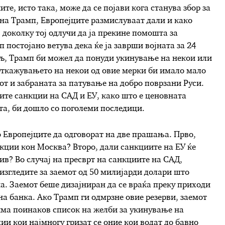
те, исто така, може да се појави кога станува збор за
 на Трамп, Европејците размислуваат дали и како
 доколку тој одлучи да ја прекине помошта за
 постојано ветува дека ќе ја заврши војната за 24
мљ, Трамп би можел да понуди укинување на некои или
Откажувањето на некои од овие мерки би имало мало
т и забраната за патување на добро поврзани Руси.
ите санкции на САД и ЕУ, како што е ценовната
фта, би дошло со поголеми последици.
 Европејците да одговорат на две прашања. Прво,
кции кон Москва? Второ, дали санкциите на ЕУ ќе
ив? Во случај на пресврт на санкциите на САД,
 изгледите за заемот од 50 милијарди долари што
на. Заемот беше дизајниран да се враќа преку приходи
на банка. Ако Трамп ги одмрзне овие резерви, заемот
има поинаков список на желби за укинување на
ии кои најмногу гризат се оние кои водат до бавно