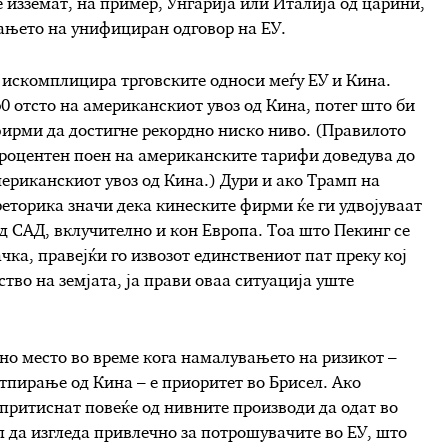
е изземат, на пример, Унгарија или Италија од царини,
ањето на унифициран одговор на ЕУ.
и искомплицира трговските односи меѓу ЕУ и Кина.
0 отсто на американскиот увоз од Кина, потег што би
фирми да достигне рекордно ниско ниво. (Правилото
процентен поен на американските тарифи доведува до
ериканскиот увоз од Кина.) Дури и ако Трамп на
реторика значи дека кинеските фирми ќе ги удвојуваат
д САД, вклучително и кон Европа. Тоа што Пекинг се
ка, правејќи го извозот единствениот пат преку кој
тво на земјата, ја прави оваа ситуација уште
дно место во време кога намалувањето на ризикот –
пирање од Кина – е приоритет во Брисел. Ако
притиснат повеќе од нивните производи да одат во
 да изгледа привлечно за потрошувачите во ЕУ, што