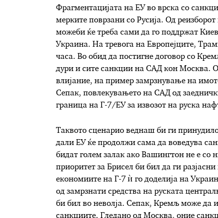
Фрагментацијата на ЕУ во врска со санкции
мерките поврзани со Русија. Од реизборот
можеби ќе треба сами да го поддржат Киев
Украина. На тревога на Европејците, Трамп
часа. Во обид да постигне договор со Кре
дури и сите санкции на САД кон Москва. 
влијание, на пример замрзнување на имото
Сепак, повлекувањето на САД од заедничк
граница на Г-7/ЕУ за извозот на руска на
Таквото сценарио веднаш би ги принудило
дали ЕУ ќе продолжи сама да воведува сан
бидат голем залак ако Вашингтон не е со н
приоритет за Брисел би бил да ги разјасни
економиите на Г-7 ѝ го доделија на Украи
од замрзнати средства на руската централ
би бил во неволја. Сепак, Кремљ може да 
санкциите. Гледано од Москва, оние санкц