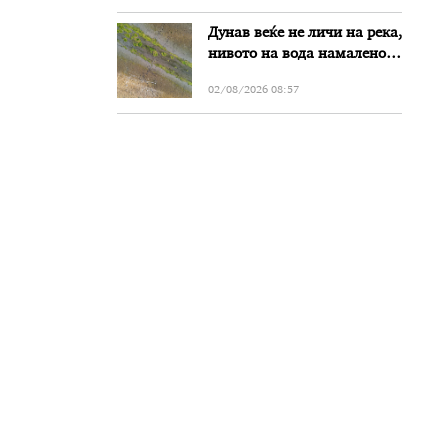
Дунав веќе не личи на река,
нивото на вода намалено
за речиси еден метар во
02/08/2026 08:57
Бугарија