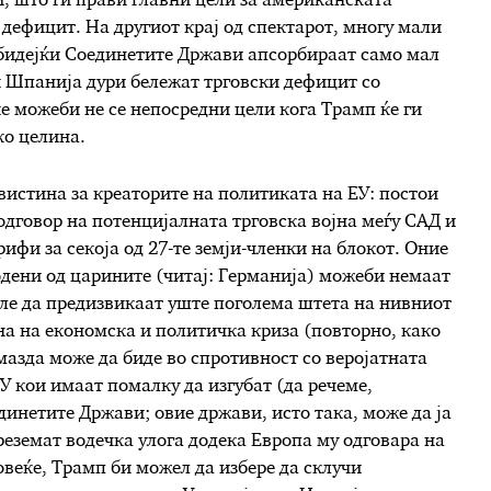
, што ги прави главни цели за американската
дефицит. На другиот крај од спектарот, многу мали
, бидејќи Соединетите Држави апсорбираат само мал
 и Шпанија дури бележат трговски дефицит со
е можеби не се непосредни цели кога Трамп ќе ги
ко целина.
вистина за креаторите на политиката на ЕУ: постои
одговор на потенцијалната трговска војна меѓу САД и
ифи за секоја од 27-те земји-членки на блокот. Оние
одени од царините (читај: Германија) можеби немаат
ле да предизвикаат уште поголема штета на нивниот
ина на економска и политичка криза (повторно, како
мазда може да биде во спротивност со веројатната
У кои имаат помалку да изгубат (да речеме,
динетите Држави; овие држави, исто така, може да ја
реземат водечка улога додека Европа му одговара на
веќе, Трамп би можел да избере да склучи