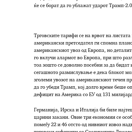
ќе се борат да го ублажат ударот Трамп-2.
Трговските тарифи се на врвот на листата
американски претседател ги спомна планов
американскиот увоз од Европа, но деталит
го вклучи алармот во Европа, при што раз
тоа зошто се доволно посебни за да бидат 
сегашното размислување е дека блокот мож
зголеми увозот на американскиот течен пр
да го убеди Трамп, кој долго време беше о
дефицит на Америка со ЕУ од 131 милијар
Германија, Ирска и Италија би биле најт
царини закани. Овие три економии се особ
помеѓу 22 и 46 отсто од нивниот извоз над