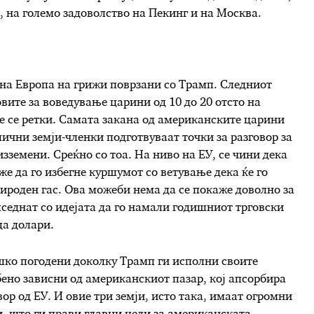
0, на големо задоволство на Пекинг и на Москва.
 на Европа на грижи поврзани со Трамп. Следниот
ите за воведување царини од 10 до 20 отсто на
е се ретки. Самата закана од американските царини
лични земји-членки подготвуваат точки за разговор за
изземени. Среќно со тоа. На ниво на ЕУ, се чини дека
е да го избегне куршумот со ветување дека ќе го
ироден гас. Ова можеби нема да се покаже доволно за
пседнат со идејата да го намали годишниот трговски
да долари.
ешко погодени доколку Трамп ги исполни своите
ено зависни од американскиот пазар, кој апсорбира
вор од ЕУ. И овие три земји, исто така, имаат огромни