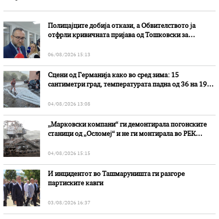
Полицајците добија откази, а Обвителството ја
отфрли кривичната пријава од Тошковски за
наводни злоупотреби
06/08/2026 15:13
Сцени од Германија како во сред зима: 15
сантиметри град, температурата падна од 36 на 19
степени
04/08/2026 13:08
„Марковски компани“ ги демонтирала погонските
станици од „Осломеј“ и не ги монтирала во РЕК
„Битола“, стои во вештачењето на обвинителството
04/08/2026 15:15
И инцидентот во Ташмаруништa ги разгоре
партиските кавги
03/08/2026 16:37