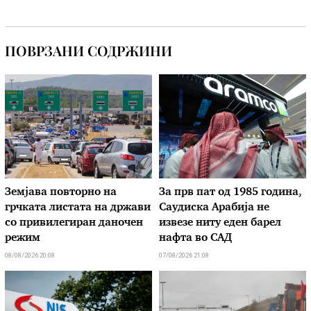
ПОВРЗАНИ СОДРЖИНИ
Земјава повторно на
За прв пат од 1985 година,
грчката листата на држави
Саудиска Арабија не
со привилегиран даночен
извезе ниту еден барел
режим
нафта во САД
08/08/2026 20:08
07/08/2026 21:08