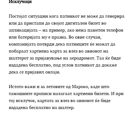
Исклучоци
Постојат ситуации кога патникот не може да генерира
или да пристапи до својот дигитален билет во
апликацијата – на пример, ако нема паметен телефон
или батеријата му е празна. Во овие случаи,
компанијата потврди дека патниците ќе можат да
побараат хартиена карта за влез во авионот на
шалтерот за пријавување на аеродромот. Таа ќе биде
издадена бесплатно, под услов патникот да докаже
дека се пријавил онлајн.
Истото важи и за летовите од Мароко, каде што
тамошните прописи налагаат хартиени билети. И при
тој исклучок, картата за влез во авионот ќе биде
издадена бесплатно на шалтер.