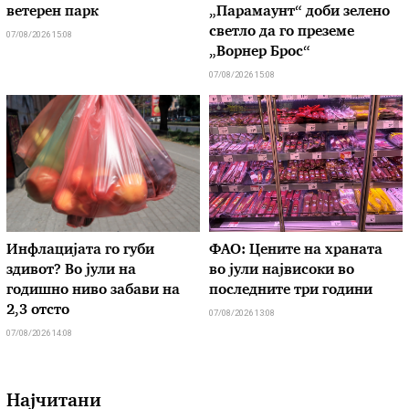
ветерен парк
„Парамаунт“ доби зелено
светло да го преземе
07/08/2026 15:08
„Ворнер Брос“
07/08/2026 15:08
Инфлацијата го губи
ФАО: Цените на храната
здивот? Во јули на
во јули највисоки во
годишно ниво забави на
последните три години
2,3 отсто
07/08/2026 13:08
07/08/2026 14:08
Најчитани