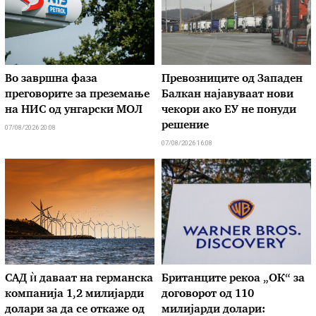
Во завршна фаза
Превозниците од Западен
преговорите за преземање
Балкан најавуваат нови
на НИС од унгарски МОЛ
чекори ако ЕУ не понуди
решение
07/08/2026 20:08
07/08/2026 16:08
САД ѝ даваат на германска
Британците рекоа „ОК“ за
компанија 1,2 милијарди
договорот од 110
долари за да се откаже од
милијарди долари: