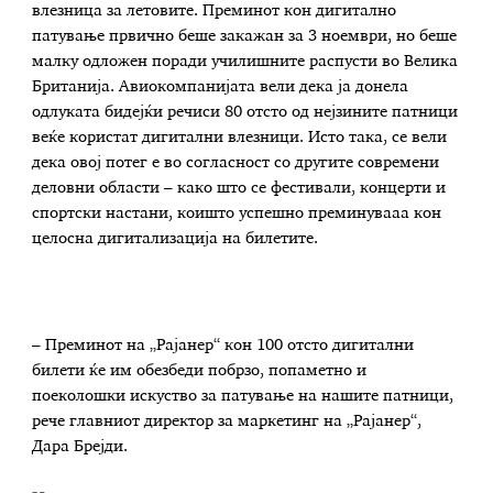
влезница за летовите. Преминот кон дигитално
патување првично беше закажан за 3 ноември, но беше
малку одложен поради училишните распусти во Велика
Британија. Авиокомпанијата вели дека ја донела
одлуката бидејќи речиси 80 отсто од нејзините патници
веќе користат дигитални влезници. Исто така, се вели
дека овој потег е во согласност со другите современи
деловни области – како што се фестивали, концерти и
спортски настани, коишто успешно преминувааа кон
целосна дигитализација на билетите.
– Преминот на „Рајанер“ кон 100 отсто дигитални
билети ќе им обезбеди побрзо, попаметно и
поеколошки искуство за патување на нашите патници,
рече главниот директор за маркетинг на „Рајанер“,
Дара Брејди.