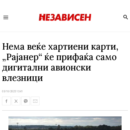
Se
Main
Menu
Нема веќе хартиени карти,
„Рајанер“ ќе прифаќа само
дигитални авионски
влезници
03/10/2025 13:41