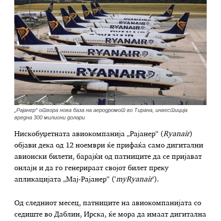
„Рајанер“ отвора нова база на аеродромот во Тирана, инвестиција
вредна 300 милиони долари
Нискобуџетната авиокомпанија „Рајанер“ (
Ryanair
)
објави дека од 12 ноември ќе прифаќа само дигитални
авионски билети, барајќи од патниците да се пријават
онлајн и да го генерираат својот билет преку
апликацијата „Мај-Рајанер“ (‘
myRyanair
‘).
Од следниот месец, патниците на авиокомпанијата со
седиште во Даблин, Ирска, ќе мора да имаат дигитална