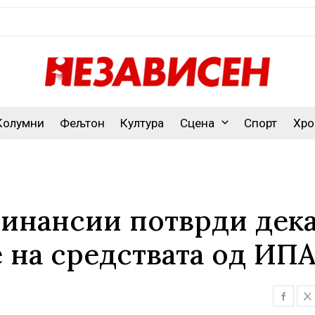
Колумни
Фељтон
Култура
Сцена
Спорт
Хро
инансии потврди дека
 на средствата од ИП