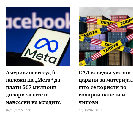
Американски суд ѝ
САД воведоа увозни
наложи на „Мета“ да
царини за материјал
плати 567 милиони
што се користи во
долари за штети
соларни панели и
нанесени на младите
чипови
07/08/2026 07:08
07/08/2026 07:08