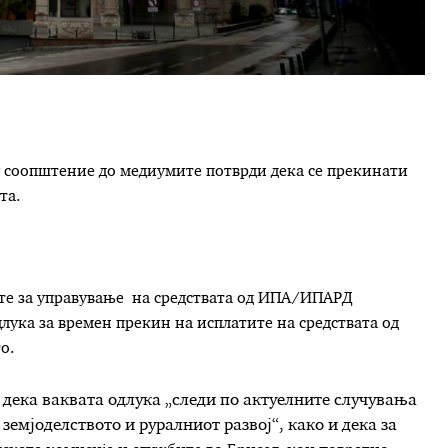
 соопштение до медиумите потврди дека се прекинати
та.
ите за управување на средствата од ИПА/ИПАРД
лука за времен прекин на исплатите на средствата од
о.
дека ваквата одлука „следи по актуелните случувања
емјоделството и руралниот развој“, како и дека за