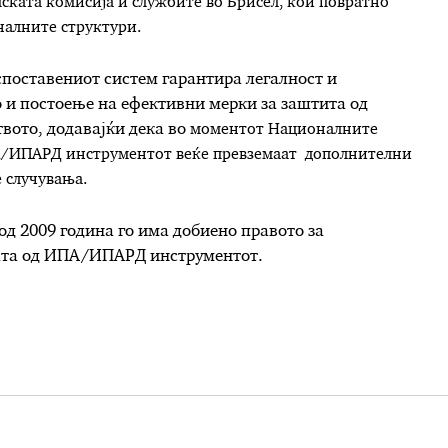
пската комисија и службите во Брисел, кои повратно
оналните структури.
оспоставениот систем гарантира легалност и
 и постоење на ефективни мерки за заштита од
вото, додавајќи дека во
моментот Националните
ПА/ИПАРД инструментот веќе превземаат дополнителни
 случувања.
д 2009 година го има добиено правото за
ата од ИПА/ИПАРД инструментот.