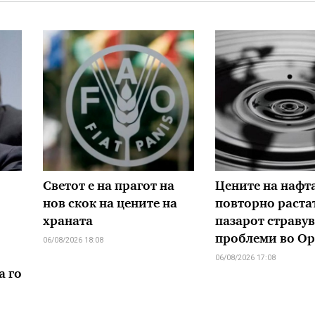
Светот е на прагот на
Цените на нафт
нов скок на цените на
повторно растат
храната
пазарот стравув
проблеми во Ор
06/08/2026 18:08
06/08/2026 17:08
а го