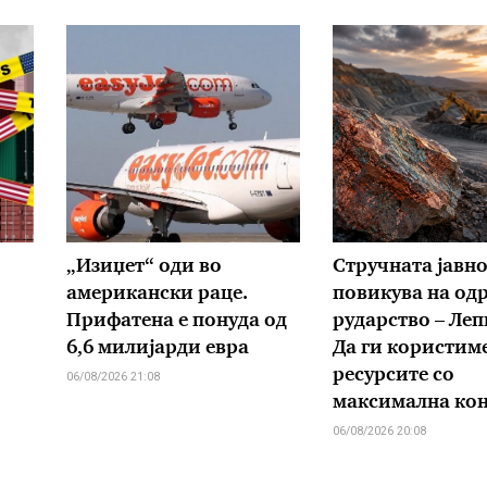
„Изиџет“ оди во
Стручната јавно
американски раце.
повикува на од
Прифатена е понуда од
рударство – Леп
6,6 милијарди евра
Да ги користим
ресурсите со
06/08/2026 21:08
максимална ко
06/08/2026 20:08