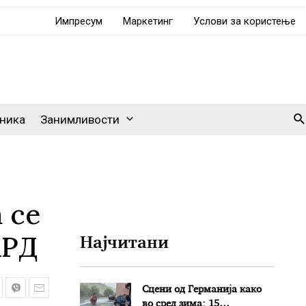
Импресум
Маркетинг
Услови за користење
Se
ника
Занимливости
 се
АРД
Најчитани
Сцени од Германија како
во сред зима: 15