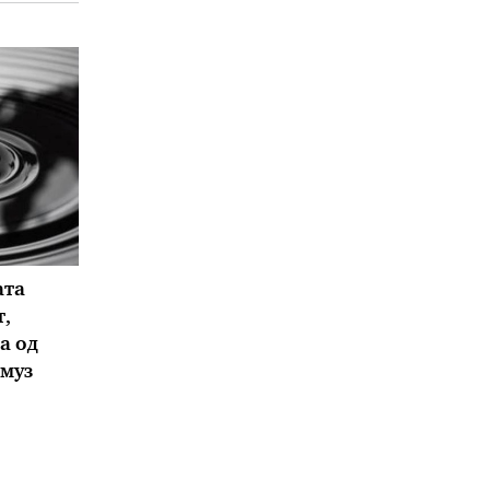
ата
,
а од
муз