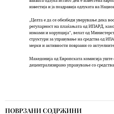
ваквата одлука истиот ден е известена Евро
известија и ја поздравија одлуката на Наци
„Целта е да се обезбеди уверување дека в
регуларност на плаќањата од ИПАРД, како
измами и корупција“, велат од Министерст
структури за управување на средства од И
мерки и активности поврзани со актуелните
Македонија од Европската комисија уште о
децентрализирано управување со средств
ПОВРЗАНИ СОДРЖИНИ