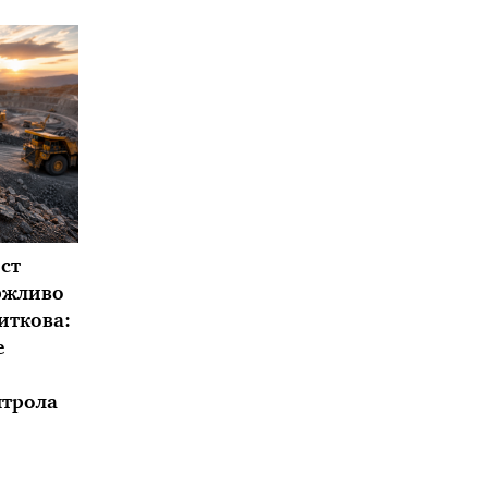
ст
ржливо
иткова:
е
нтрола