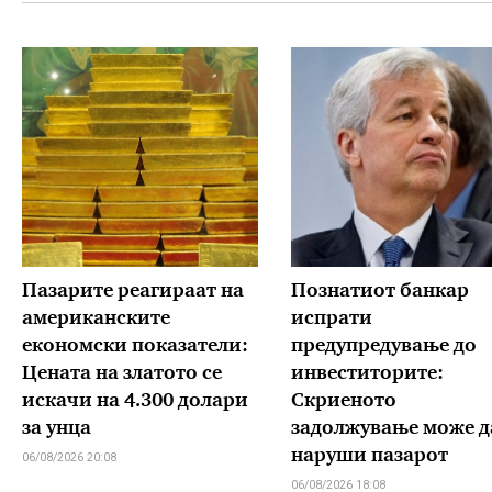
Пазарите реагираат на
Познатиот банкар
американските
испрати
економски показатели:
предупредување до
Цената на златото се
инвеститорите:
искачи на 4.300 долари
Скриеното
за унца
задолжување може д
наруши пазарот
06/08/2026 20:08
06/08/2026 18:08