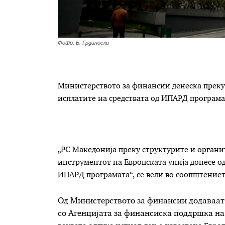
Фото: Б. Грданоски
Министерството за финансии денеска преку
исплатите на средствата од ИПАРД програма
„РС Македонија преку структурите и орган
инструментот на Европската унија донесе од
ИПАРД програмата“, се вели во соопштениет
Од Министерството за финансии додаваат 
со Агенцијата за финансиска поддршка на з