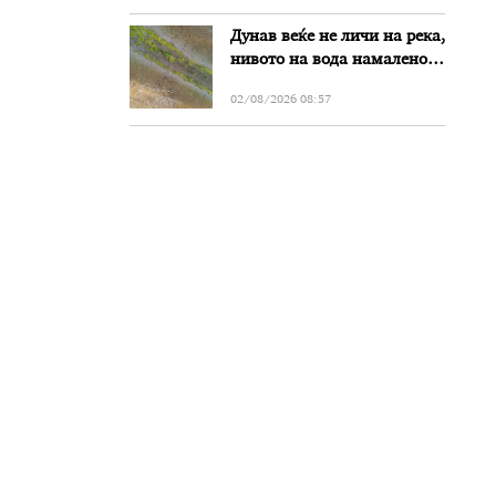
Дунав веќе не личи на река,
нивото на вода намалено
за речиси еден метар во
02/08/2026 08:57
Бугарија