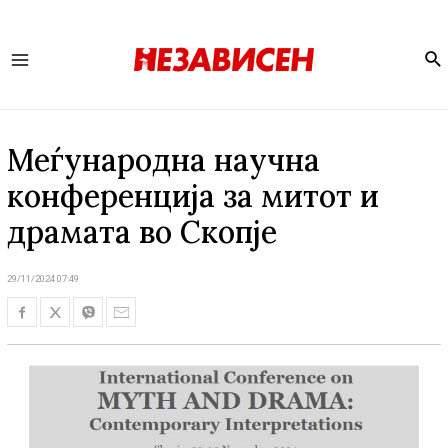
Se
Main
Menu
Меѓународна научна
конференција за митот и
драмата во Скопје
29/11/2024 07:49