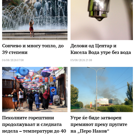
Сончево и многу топло, до
Делови од Центар и
39 степени
Кисела Вода утре без вода
06/08/2026 07:08
05/08/2026 21:08
Пеколните горештини
Утре ќе биде затворен
продолжуваат и следната
преминот преку пругите
недела – температури до 40
на „Перо Наков“