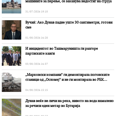
машините за перење, се заканува недостиг на струја
31/07/2026 19:10
Вучиќ: Ако Дунав падне уште 30 сантиметри, готови
сме
01/08/2026 16:28
И инцидентот во Ташмаруништa ги разгоре
партиските кавги
03/08/2026 16:37
„Марковски компани“ ги демонтирала погонските
станици од „Осломеј“ и не ги монтирала во РЕК
„Битола“, стои во вештачењето на обвинителството
04/08/2026 15:15
Дунав веќе не личи на река, нивото на вода намалено
за речиси еден метар во Бугарија