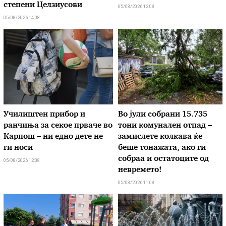
степени Целзиусови
05/08/2026 12:08
05/08/2026 14:08
Училиштен прибор и
Во јули собрани 15.735
ранчиња за секое прваче во
тони комунален отпад –
Карпош – ни едно дете не
замислете колкава ќе
ги носи
беше тонажата, ако ги
собраа и остатоците од
05/08/2026 12:08
невремето!
05/08/2026 11:08