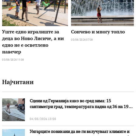
Уште едно игралиште за
Сончево и многу топло
деца во Ново Лисиче, а ни
05/08/2026 07:08
едно не е осветлено
навечер
05/08/2026 11:08
Најчитани
Сцени од Германија како во сред зима: 15
сантиметри град, температурата падна од 36 на 19
степени
04/08/2026 13:08
Унгарците повикани да не ги вклучуваат климите и