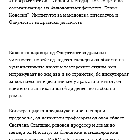
Универзитетот Св. „Кирил и Методиј“ во Скопје, а во
соорганизација на Филолошкиот факултет „Блаже
Конески“, Институтот за македонска литература и
Факултетот за драмски уметности.
Како што најавија од Факултетот за драмски
уметности, повеќе од педесет експерти од областа на
хуманистичките науки и театарските студии, кои
истражуваат во земјава и во странство, ќе дискутираат
за комплексните релации меѓу драмата и митот, од
времето на антиката па сѐ до денес, во глобални
рамки.
Конференцијата предвидува и две пленарни
предавања, од истакнати професорки од оваа област –
Светлана Слапшак, редовен професор и декан во
пензија од Институт за балкански и медитерански
студии и култура, ИБАМЕСК, Љубљана и Катерина