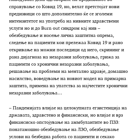
справување со Ковид 19, но, велат претстојат нови
предизвици со што дополнително ќе се зголеми
интензитетот на употреба на нивните здравствени
услуги но и до Burn out синдром кај нив –
обезбедување и носење лична заштитна опрема,
следење на пациенти кои прележаа Ковид 19 и рано
откривање на можни последици од него, скрининг и
рана дијагноза на незаразни заболувања, грижа за
пациенти со хронични незаразни заболувања,
решавање на проблеми на ментално здравје, домашно
насилство, воведување на новиот модел на примарна
заштита, примена на упатства за најчестите хронични
незаразни заболувања…
– Пандемијата влијае на целокупната егзистенција на
државата, здравстено и финансиски, но влијае и врз
финансиско опстојување на аммбулантите во ПЗЗ:
понатамошно обезбедување на ЛЗО, обезбедување
услови на безбедна работа со пациенти и секако