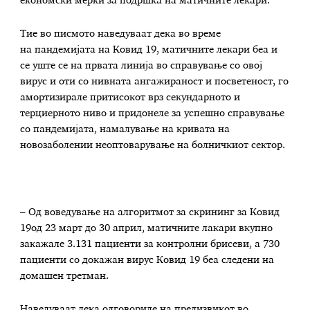
економски мерки за подршка на матичните лекари.
Тие во писмото наведуваат дека во време
на пандемијата на Ковид 19, матичните лекари беа и
се уште се на првата линија во справување со овој
вирус и оти со нивната ангажираност и посветеност, го
амортизирале притисокот врз секундарното и
терциерното ниво и придонеле за успешно справување
со пандемијата, намалување на кривата на
новозаболении неоптоварување на болничкиот сектор.
– Од воведување на алгоритмот за скрининг за Ковид
19од 23 март до 30 април, матичните лакари вкупно
закажале 3.131 пациенти за контролни брисеви, а 730
пациенти со докажан вирус Ковид 19 беа следени на
домашен третман.
Наведуваат дека одговориле на предизвикот во