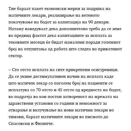
Тие бараат пакет економски мерки за подршка на
матичните лекари, реализирање на ветеното
покачување на бодот за капитација на 90 денари.
Натаму наведуваат дека дополнително треба да се земе
во предвид фактот дека капитациите за исплата за
тековните месеци ќе бидат намалени поради големиот
број на отпуштања од работа што следеа во приватниот
сектор.
– Сто отсто исплата на сите прикрепени осигуреници.
Да се укине дестимулативен начин на исплата каде
што матичен лекар со поголем број на пациенти се
исплатува со 70 отсто и 45 отсто од вредноста на бодот,
во подрачја во кои постои затвореност на мрежата на
здравствени установи со години и неможност за
отварање и вклучување на нови матични лекари во
тимови, бараат матичните лекари во писмото до
Спасовски и Филипче.