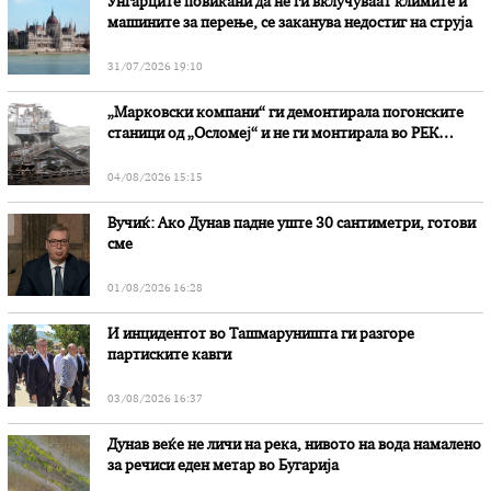
Унгарците повикани да не ги вклучуваат климите и
машините за перење, се заканува недостиг на струја
31/07/2026 19:10
„Марковски компани“ ги демонтирала погонските
станици од „Осломеј“ и не ги монтирала во РЕК
„Битола“, стои во вештачењето на обвинителството
04/08/2026 15:15
Вучиќ: Ако Дунав падне уште 30 сантиметри, готови
сме
01/08/2026 16:28
И инцидентот во Ташмаруништa ги разгоре
партиските кавги
03/08/2026 16:37
Дунав веќе не личи на река, нивото на вода намалено
за речиси еден метар во Бугарија