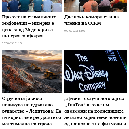
Протест на струмичките
Две нови комори станаа
земјоделци – мизерна е
членки на ССКМ
цената од 25 денари за
06/08/2026 12:08
пиперката ајварка
06/08/2026 14:08
Стручната јавност
„Дизни“ склучи договор со
повикува на одржливо
„ТикТок“ што ќе им
рударство – Лепиткова: Да
овозможи на корисниците
ги користиме ресурсите со
легално користење исечоци
максимална контрола
од најпознатите филмови и