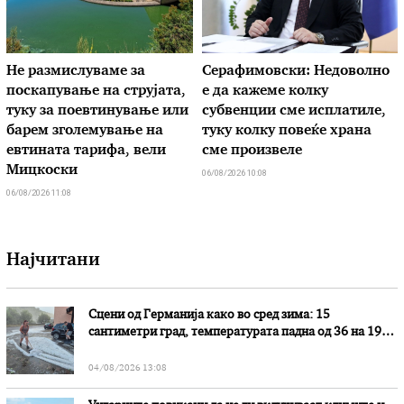
Не размислуваме за
Серафимовски: Недоволно
поскапување на струјата,
е да кажеме колку
туку за поевтинување или
субвенции сме исплатиле,
барем зголемување на
туку колку повеќе храна
евтината тарифа, вели
сме произвеле
Мицкоски
06/08/2026 10:08
06/08/2026 11:08
Најчитани
Сцени од Германија како во сред зима: 15
сантиметри град, температурата падна од 36 на 19
степени
04/08/2026 13:08