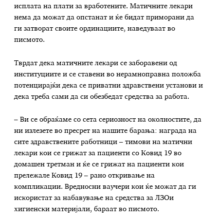
исплата на плати за вработените. Матичните лекари
нема да можат да опстанат и ќе бидат приморани да
ги затворат своите ординациите, наведуваат во
писмото.
Тврдат дека матичните лекари се заборавени од
институциите и се ставени во нерамноправна положба
потенцирајќи дека се приватни здравствени установи и
дека треба сами да си обезбедат средства за работа.
– Ви се обраќаме со сета сериозност на околностите, да
ни излезете во пресрет на нашите барања: награда на
сите здравствените работници – тимови на матични
лекари кои се грижат за пациенти со Ковид 19 во
домашен третман и ќе се грижат на пациенти кои
прележале Ковид 19 – рано откривање на
компликации. Вредносни ваучери кои ќе можат да ги
искористат за набавување на средства за ЛЗОи
хигиенски материјали, бараат во писмото.