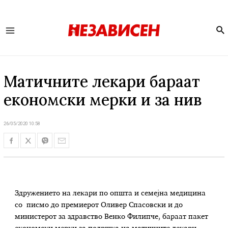
Se
Main
Menu
Матичните лекари бараат
економски мерки и за нив
26/05/2020 10:58
Здружението на лекари по општа и семејна медицина
со писмо до премиерот Оливер Спасовски и до
министерот за здравство Венко Филипче, бараат пакет