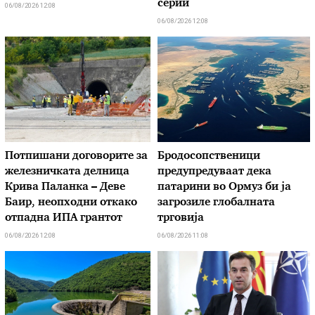
серии
06/08/2026 12:08
06/08/2026 12:08
Потпишани договорите за
Бродосопственици
железничката делница
предупредуваат дека
Крива Паланка – Деве
патарини во Ормуз би ја
Баир, неопходни откако
загрозиле глобалната
отпадна ИПА грантот
трговија
06/08/2026 12:08
06/08/2026 11:08