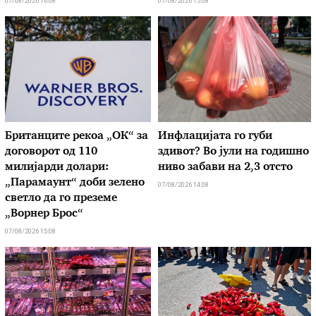
07/08/2026 16:08
07/08/2026 15:08
Британците рекоа „ОК“ за
Инфлацијата го губи
договорот од 110
здивот? Во јули на годишно
милијарди долари:
ниво забави на 2,3 отсто
„Парамаунт“ доби зелено
07/08/2026 14:08
светло да го преземе
„Ворнер Брос“
07/08/2026 15:08