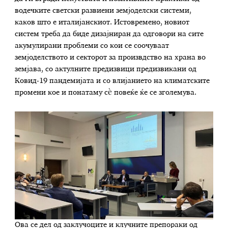
водечките светски развиени земјоделски системи,
каков што е италијанскиот. Истовремено, новиот
систем треба да биде дизајниран да одговори на сите
акумулирани проблеми со кои се соочуваат
земјоделството и секторот за произвдство на храна во
земјава, со актулните предизвици предизвикани од
Ковид-19 пандемијата и со влијанието на климатските
промени кое и понатаму сѐ повеќе ќе се зголемува.
Ова се дел од заклучоците и клучните препораки од