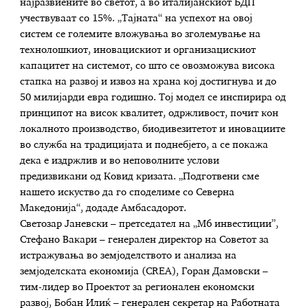
најразвиените во светот, а во италијанскиот БДП
учествуваат со 15%. „Тајната“ на успехот на овој
систем се големите вложувања во зголемување на
технолошкиот, иновацискиот и организацискиот
капацитет на системот, со што се овозможува висока
стапка на развој и извоз на храна кој достигнува и до
50 милијарди евра годишно. Тој модел се инспирира од
принципот на висок квалитет, одржливост, почит кон
локалното производство, биодивезитетот и иновациите
во служба на традицијата и поднебјето, а се покажа
дека е издржлив и во неповолните услови
предизвикани од Ковид кризата. „Подготвени сме
нашето искуство да го споделиме со Северна
Македонија“, додаде Амбасадорот.
Светозар Јаневски – претседател на „М6 инвестиции”,
Стефано Вакари – генерален директор на Советот за
истражувања во земјоделството и анализа на
земјоделската економија (CREA), Горан Дамовски –
тим-лидер во Проектот за регионален економски
развој, Бобан Илиќ – генерален секретар на Работната