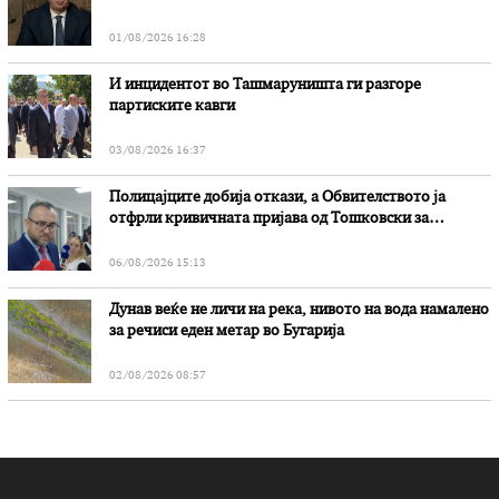
01/08/2026 16:28
И инцидентот во Ташмаруништa ги разгоре
партиските кавги
03/08/2026 16:37
Полицајците добија откази, а Обвителството ја
отфрли кривичната пријава од Тошковски за
наводни злоупотреби
06/08/2026 15:13
Дунав веќе не личи на река, нивото на вода намалено
за речиси еден метар во Бугарија
02/08/2026 08:57