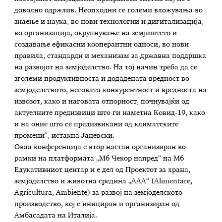
доволно одржлив. Неопходни се големи вложувања во
знаење и наука, во нови технологии и дигитализација,
во организација, окрупнување на земјиштето и
создавање ефикасни кооперантни односи, во нови
правила, стандарди и механизам за државна поддршка
на развојот на земјоделство. На тој начин треба да се
зголеми продуктивноста и додадената вредност во
земјоделството, неговата конкурентност и вредноста на
извозот, како и наговата отпорност, почнувајќи од
актуелните предизвици што ги наметна Ковид-19, како
и на оние што се предизвикани од климатските
промени“, истакна Јаневски.
Оваа конференција е втор настан организиран во
рамки на платформата „М6 Чекор напред“ на М6
Едукативниот центар и e дел од Проектот за храна,
земјоделство и животна средина „ААА“ (Alimentare,
Agricultura, Ambiente) за развој на земјоделското
производство, кој е инициран и организиран од
Амбасадата на Италија.