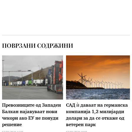
ПОВРЗАНИ СОДРЖИНИ
Превозниците од Западен
САД ѝ даваат на германска
Балкан најавуваат нови
компанија 1,2 милијарди
чекори ако ЕУ не понуди
долари за да се откаже од
решение
ветерен парк