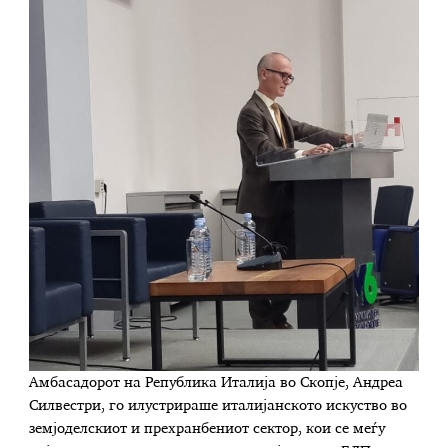
Амбасадорот на Република Италија во Скопје, Андреа
Силвестри, го илустрираше италијанското искуство во
земјоделскиот и прехранбениот сектор, кои се меѓу