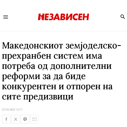
Se
Main
Menu
Македонскиот земјоделско-
прехранбен систем има
потреба од дополнителни
реформи за да биде
конкурентен и отпорен на
сите предизвици
27/10/2021 12:17