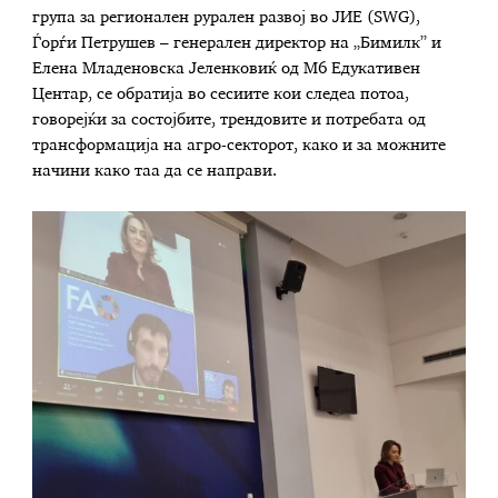
група за регионален рурален развој во ЈИЕ (SWG),
Ѓорѓи Петрушев – генерален директор на „Бимилк” и
Елена Младеновска Јеленковиќ од М6 Едукативен
Центар, се обратија во сесиите кои следеа потоа,
говорејќи за состојбите, трендовите и потребата од
трансформација на агро-секторот, како и за можните
начини како таа да се направи.