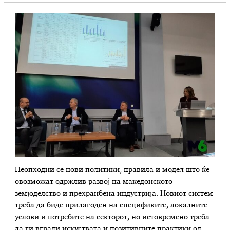
Неопходни се нови политики, правила и модел што ќе
овозможат одржлив развој на македонското
земјоделство и прехранбена индустрија. Новиот систем
треба да биде прилагоден на спецификите, локалните
услови и потребите на секторот, но истовремено треба
да ги вгради искуствата и позитивните практики од