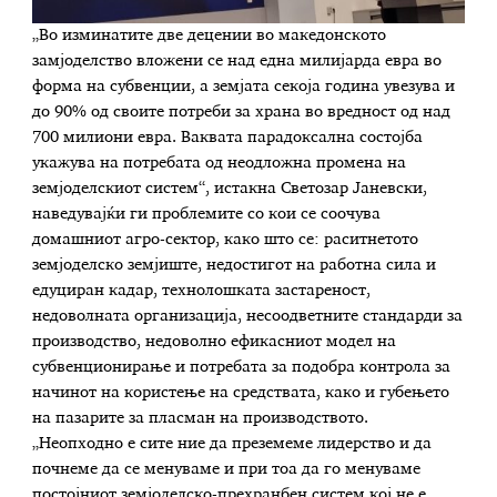
„Во изминатите две децении во македонското
замјоделство вложени се над една милијарда евра во
форма на субвенции, а земјата секоја година увезува и
до 90% од своите потреби за храна во вредност од над
700 милиони евра. Ваквата парадоксална состојба
укажува на потребата од неодложна промена на
земјоделскиот систем“, истакна Светозар Јаневски,
наведувајќи ги проблемите со кои се соочува
домашниот агро-сектор, како што се: раситнетото
земјоделско земјиште, недостигот на работна сила и
едуциран кадар, технолошката застареност,
недоволната организација, несоодветните стандарди за
производство, недоволно ефикасниот модел на
субвенционирање и потребата за подобра контрола за
начинот на користење на средствата, како и губењето
на пазарите за пласман на производството.
„Неопходно е сите ние да преземеме лидерство и да
почнеме да се менуваме и при тоа да го менуваме
постојниот земјоделско-прехранбен систем кој не е