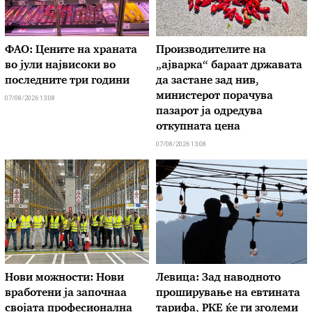
ФАО: Цените на храната
Производителите на
во јули највисоки во
„ајварка“ бараат државата
последните три години
да застане зад нив,
министерот порачува
07/08/2026 13:08
пазарот ја одредува
откупната цена
07/08/2026 13:08
Нови можности: Нови
Левица: Зад наводното
вработени ја започнаа
проширување на евтината
својата професионална
тарифа, РКЕ ќе ги зголеми