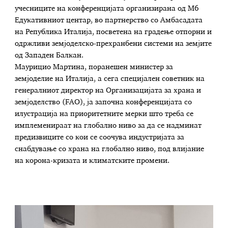
учесниците на конференцијата организирана од М6
Едукативниот центар, во партнерство со Амбасадата
на Република Италија, посветена на градење отпорни и
одржливи земјоделско-прехранбени системи на земјите
од Западен Балкан.
Маурицио Мартина, поранешен министер за
земјоделие на Италија, а сега специјален советник на
генералниот директор на Организацијата за храна и
земјоделство (FAO), ја започна конференцијата со
илустрација на приоритетните мерки што треба се
имплеменираат на глобално ниво за да се надминат
предизвиците со кои се соочува индустријата за
снабдување со храна на глобално ниво, под влијание
на корона-кризата и климатските промени.