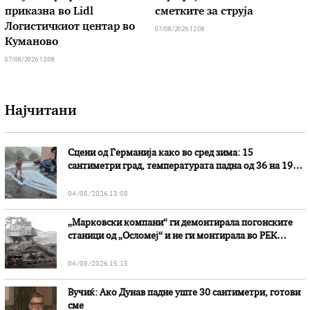
приказна во Lidl
сметките за струја
Логистичкиот центар во
07/08/2026 12:08
Куманово
07/08/2026 13:08
Најчитани
Сцени од Германија како во сред зима: 15
сантиметри град, температурата падна од 36 на 19
степени
04/08/2026 13:08
„Марковски компани“ ги демонтирала погонските
станици од „Осломеј“ и не ги монтирала во РЕК
„Битола“, стои во вештачењето на обвинителството
04/08/2026 15:15
Вучиќ: Ако Дунав падне уште 30 сантиметри, готови
сме