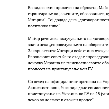
Во видео клип прикачен на објавата, Маѓар
гарантирање на јазичните, образовните, 
Унгарци“. Тој додаде дека „договорот пост
политичко ниво“.
Маѓар рече дека вклучувањето на договоро
значи дека „спроведувањето на обврските
Закарпатските Унгарци веќе стана очекува
Европскиот совет ќе го следат спроведува
доколку Украина не ги исполни своите обв
процесот на пристапување кон ЕУ.
Со оглед на официјалниот протокол на Ук
Акцискиот план, Унгарија даде согласност
пристапување на Украина во ЕУ на 15 јуни
чекор во долгиот и сложен процес“.