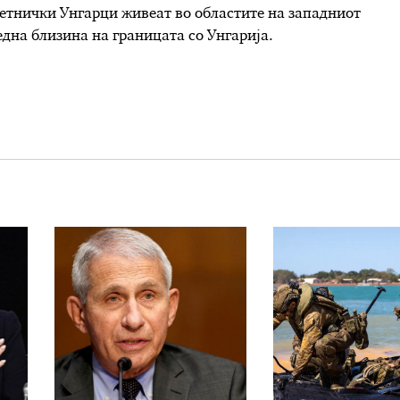
 етнички Унгарци живеат во областите на западниот
дна близина на границата со Унгарија.