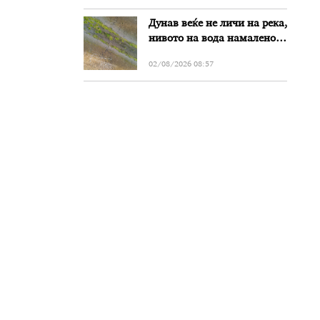
Дунав веќе не личи на река,
нивото на вода намалено
за речиси еден метар во
02/08/2026 08:57
Бугарија