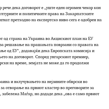
 рече дека договорот е „уште еден огромен чекор кон
културните и политичките права на Закарпатските
игнат претходно на експертско ниво сега е одобрен на
т од страна на Украина во Акцискиот план на ЕУ
 за решавање на прашањата поврзани со правата на
ње од ЕУ“, додавајќи дека Европската комисија и
њето на договорот. Според унгарскиот премиер,
рски на време, земјата не може да го продолжи
раина и вклучувањето на нејзините обврски во
 за отворање на првиот кластер во преговорите за
, забележа Маѓар, но додаде дека „ова е само првиот