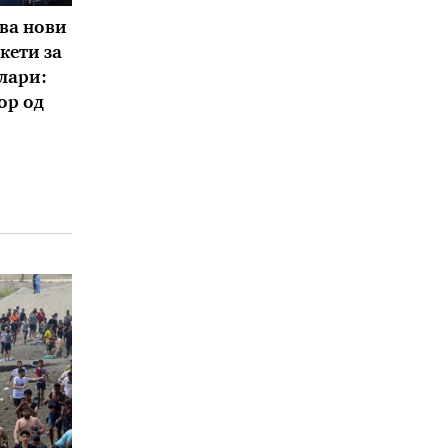
ува нови
кети за
лари:
ор од
о