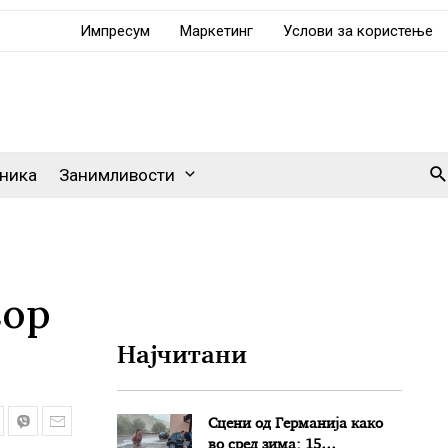
Импресум
Маркетинг
Услови за користење
Se
ника
Занимливости
вор
Најчитани
Сцени од Германија како
во сред зима: 15