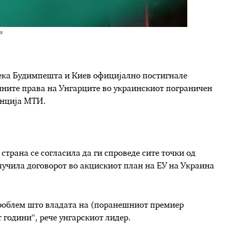
а
дека Будимпешта и Киев официјално постигнале
ичните права на Унгарците во украинскиот пограничен
енција МТИ.
страна се согласила да ги спроведе сите точки од
лучила договорот во акцискиот план на ЕУ на Украина
проблем што владата на (поранешниот премиер
 години“, рече унгарскиот лидер.