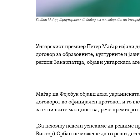
Петер Маѓар, триумфалниот победник на изборите во Унгариј
Унгарскиот премиер Петер Маѓар изјави 
договор за образовните, културните и јаз
регион Закарпатија, објави унгарската аг
Маѓар на Фејсбук објави дека украинската 
договорот во официјален протокол и го вк
за етничките малцинства, рече премиерот.
„За неколку недели успеавме да решиме 
Виктор) Орбан не можеше да го реши десет