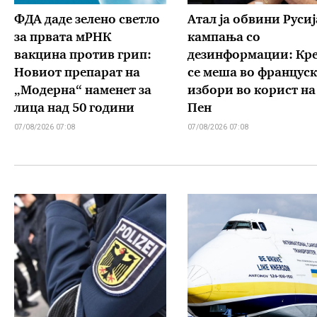
ФДА даде зелено светло
Атал ја обвини Русиј
за првата мРНК
кампања со
вакцина против грип:
дезинформации: Кр
Новиот препарат на
се меша во францус
„Модерна“ наменет за
избори во корист на
лица над 50 години
Пен
07/08/2026 07:08
07/08/2026 07:08