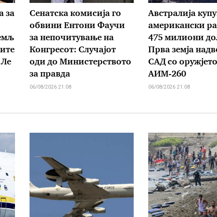
а за
Сенатска комисија го
Австралија куп
обвини Ентони Фаучи
американски ра
емљ
за непочитување на
475 милиони до
ките
Конгресот: Случајот
Прва земја надв
 Ле
оди до Министерството
САД со оружјет
за правда
АИМ-260
06/08/2026 21:08
06/08/2026 21:08