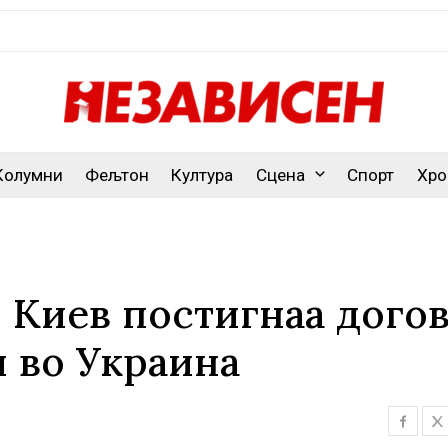
Колумни
Фељтон
Култура
Сцена
Спорт
Хро
 Киев постигнаа дого
и во Украина