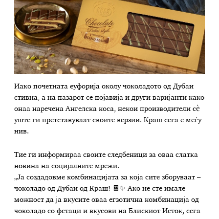
Иако почетната еуфорија околу чоколадото од Дубаи
стивна, а на пазарот се појавија и други варијанти како
онаа наречена Ангелска коса, некои производители сè
уште ги претставуваат своите верзии. Краш сега е меѓу
нив.
Тие ги информираа своите следбеници за оваа слатка
новина на социјалните мрежи.
„Ја создадовме комбинацијата за која сите зборуваат –
чоколадо од Дубаи од Краш! 🍫✨ Ако не сте имале
можност да ја вкусите оваа егзотична комбинација од
чоколадо со фстаци и вкусови на Блискиот Исток, сега