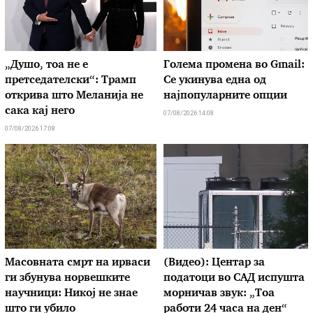
„Душо, тоа не е
Голема промена во Gmail:
претседателски“: Трамп
Се укинува една од
открива што Меланија не
најпопуларните опции
сака кај него
07/08/2026 14:08
07/08/2026 17:08
Масовната смрт на ирваси
(Видео): Центар за
ги збунува норвешките
податоци во САД испушта
научници: Никој не знае
морничав звук: „Тоа
што ги убило
работи 24 часа на ден“