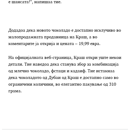
е шансата!“, напишаа тие.
Додадоа дека новото чоколадо е достапно исклучиво во
малопродажната продавница на Краш, а во
коментарите ја открија и цената – 19,99 евра.
На официјалната веб-страница, Краш откри уште некои
детали. Тие наведоа дека станува збор за комбинација
од млечно чоколадо, фстаци и кадаиф. Тие истакнаа
дека чоколадото од Дубаи од Краш е достапно само во
ограничени количини, во елегантно пакување од 310
грама.