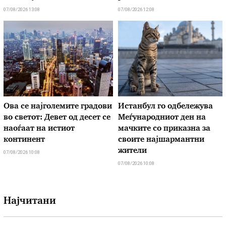
07/08/2026 13:08
07/08/2026 12:08
Ова се најголемите градови
Истанбул го одбележува
во светот: Девет од десет се
Меѓународниот ден на
наоѓаат на истиот
мачките со приказна за
континент
своите најшармантни
жители
07/08/2026 10:08
07/08/2026 10:08
Најчитани