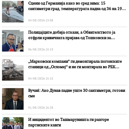
Сцени од Германија како во сред зима: 15
сантиметри град, температурата падна од 36 на 19
степени
04/08/2026 13:08
Полицајците добија откази, а Обвителството ја
отфрли кривичната пријава од Тошковски за
наводни злоупотреби
06/08/2026 15:13
„Марковски компани“ ги демонтирала погонските
станици од „Осломеј“ и не ги монтирала во РЕК
„Битола“, стои во вештачењето на обвинителството
04/08/2026 15:15
Вучиќ: Ако Дунав падне уште 30 сантиметри, готови
сме
01/08/2026 16:28
И инцидентот во Ташмаруништa ги разгоре
партиските кавги