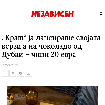
Se
Main
Menu
„Краш“ ја лансираше својата
верзија на чоколадо од
Дубаи – чини 20 евра
16/07/2025 12:19